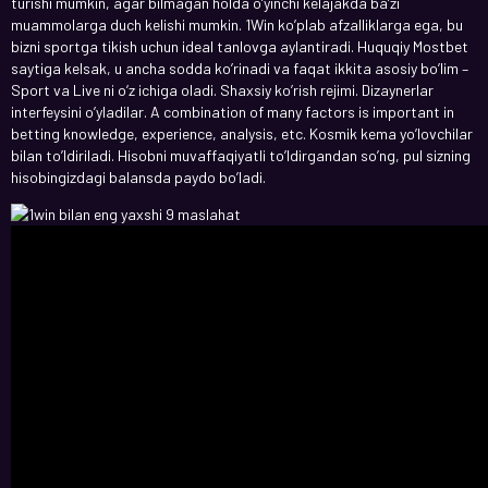
turishi mumkin, agar bilmagan holda o’yinchi kelajakda ba’zi
muammolarga duch kelishi mumkin. 1Win ko’plab afzalliklarga ega, bu
bizni sportga tikish uchun ideal tanlovga aylantiradi. Huquqiy Mostbet
saytiga kelsak, u ancha sodda ko’rinadi va faqat ikkita asosiy bo’lim –
Sport va Live ni o’z ichiga oladi. Shaxsiy ko’rish rejimi. Dizaynerlar
interfeysini o’yladilar. A combination of many factors is important in
betting knowledge, experience, analysis, etc. Kosmik kema yo’lovchilar
bilan to’ldiriladi. Hisobni muvaffaqiyatli to’ldirgandan so’ng, pul sizning
hisobingizdagi balansda paydo bo’ladi.