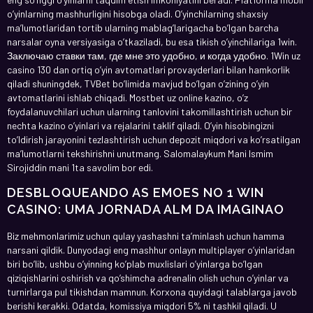
o’yinlarning mashhurligini hisobga oladi. O’yinchilarning shaxsiy
ma’lumotlaridan tortib ularning mablag’larigacha bo’lgan barcha
narsalar oyna versiyasiga o’tkaziladi, bu esa tikish o’yinchilariga 1win.
Заключаю ставки там, где мне это удобно, и когда удобно. 1Win uz
casino 130 dan ortiq o’yin avtomatlari provayderlari bilan hamkorlik
qiladi shuningdek, TVBet bo’limida mavjud bo’lgan o’zining o’yin
avtomatlarini ishlab chiqadi. Mostbet uz online kazino, o’z
foydalanuvchilari uchun ularning tanlovini takomillashtirish uchun bir
nechta kazino o’yinlari va rejalarini taklif qiladi. O’yin hisobingizni
to’ldirish jarayonini tezlashtirish uchun depozit miqdori va ko’rsatilgan
ma’lumotlarni tekshirishni unutmang. Salomalaykum Mani Ismim
Sirojiddin mani 1ta savolim bor edi.
DESBLOQUEANDO AS EMOES NO 1 WIN
CASINO: UMA JORNADA ALM DA IMAGINAO
Biz mehmonlarimiz uchun qulay yashashni ta’minlash uchun hamma
narsani qildik. Dunyodagi eng mashhur onlayn multiplayer o’yinlaridan
biri bo’lib, ushbu o’yinning ko’plab muxlislari o’yinlarga bo’lgan
qiziqishlarini oshirish va qo’shimcha adrenalin olish uchun o’yinlar va
turnirlarga pul tikishdan mamnun. Korxona quyidagi talablarga javob
berishi kerakki. Odatda, komissiya miqdori 5% ni tashkil qiladi. U