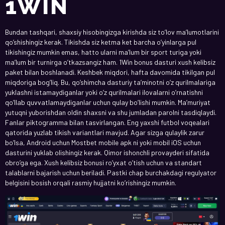
1WIN
Bundan tashqari, shaxsiy hisobingizga kirishda siz to’lov ma’lumotlarini
qo’shishingiz kerak. Tikishda siz ketma ket barcha o’yinlarga pul
tikishingiz mumkin emas, hatto ularni ma’lum bir sport turiga yoki
ma’lum bir turnirga o’tkazsangiz ham. 1Win bonus dasturi xush kelibsiz
paket bilan boshlanadi. Keshbek miqdori, hafta davomida tikilgan pul
miqdoriga bog’liq. Bu, qo’shimcha dasturiy ta’minotni o’z qurilmalariga
yuklashni istamaydiganlar yoki o’z qurilmalari ilovalarni o’rnatishni
qo’llab quvvatlamaydiganlar uchun qulay bo’lishi mumkin. Ma’muriyat
yutuqni yuborishdan oldin shaxsni va shu jumladan parolni tasdiqlaydi.
Fanlar piktogramma bilan tasvirlangan. Eng yaxshi futbol voqealari
qatorida yuzlab tikish variantlari mavjud. Agar sizga qulaylik zarur
bo’lsa, Android uchun Mostbet mobile apk ni yoki mobil iOS uchun
dasturini yuklab olishingiz kerak. Qimor ishonchli provayderi sifatida
obro’ga ega. Xush kelibsiz bonusi ro’yxat o’tish uchun va standart
talablarni bajarish uchun beriladi. Pastki chap burchakdagi regulyator
belgisini bosish orqali rasmiy hujjatni ko’rishingiz mumkin.