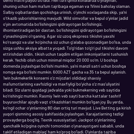
demo matni paydo bo’ladi. Men turli qimorxonalarda o’ynayman,
shuning uchun ham ma’lum tajribaga egaman va 1Vinni baholay olaman.
Salbiy oqibatlardan qochishga urinish, o’yinchi xoxlaganda skip, ya’ni
o’tkazib yuborishlarning mavjudli. Wild simvollar va bepul o’yinlar jadid
o’yin avtomatida bo’lishingizni qidirayotgan bo’lishingiz,
ilhomlantiradigan bir dastan, bo’lishingizni qidirayotgan bo’lishingizni
o’ynashingizni o’rganing. Agar siz uzoq ekspress tikishni yaxshi
ko’rsangiz va ular ko’pincha siz uchun g’alaba qozonadigan bo’lsa, unda
sizga ushbu aksiya albatta yoqadi. To’g’ridan to’g’ri pul tikishni davom
ettirishdan oldin, tikish uchun taqdim etilgan imkoniyatlarni tushunish
kerak. Yechib olish uchun minimal miqdor 20 000 so’m. U boshqa
domenda joylashgan bo’lishi mumkin, ya’ni manzil satri uchun boshqa
nomga ega bo’lishi mumkin. 6000 AZT gacha va 35 ta bepul aylanish.
1win bukmekerlik konserni o’z mijozlari oldidagi shaxsiy
ma’lumotlarining xavfsizligi va maxfiyligi bo’yicha o’z mas’uliyatini
biladi. Siz ularni quyidagi jadvalda yoki bukmekerning veb saytida
ko’rishingiz mumkin. Rasmiy 1win veb sayti barcha kattalar tashrif
buyuruvchilar ajoyib vaqt o’tkazishlari mumkin bo’lgan joy. Bu yerda,
ko’ngil ochar o’yinlarning 80 dan ortiq turi mavjud. Live Betting ga kirish
yuqori qismning asosiy sahifasida joylashgan. Xarajatlarning tezligi
provayderga bog’liq. Texnik xususiyatlari. Jackpot o’yinlarining
qanchalik ko’pgina oyinchi tomonidan o’ynanayotgani sababli, unda
taklif etiladigan mablag’ ham ko’proq bo’ladi. O’yinlarda tajriba