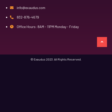
info@exaudus.com
832-876-4679
Office Hours: 8AM - 11PM Monday - Friday
казино лев
© Exaudus 2023. All Rights Reserved.