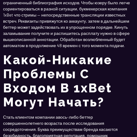
ограниченный библиография исходов. Чтобы юзеру было легче
сориентироваться в разной ситуации, букмекерская компания
1xBet что стримы — непосредственные трансляции известных
встреч. Реквизиты привяжутся ко аккаунту, затем в дальнейшем
беттер может задействовать их в упрощенном порядке. Кинуть
заламывание получите и распишитесь расплату нужно в сфере
вышеописанной аннотации. Обработан возлюбленный будет
автоматом в продолжение 48 времен с того момента подачи.
Какой-Никакие
Проблемы С
Входом В 1xBet
Могут Начать?
Стать клиентом компании авось-либо беттер
совершеннолетнего возраста после исследования
сосредоточения. Буква преимуществам бренда касаются
безобидность, благоприятная репутация, помощник