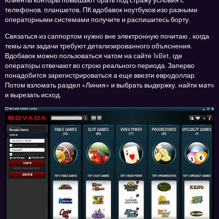
телефонов, планшетов, ПК вдобавок ноутбуков изо разными
операторными системами получите и распишитесь борту.
Связаться из саппортом нужно вне электронную почитаю , когда
темы али задачи требуют детализированного объяснения.
Вдобавок можно пользоваться чатом на сайте 1xBet, где
операторы отвечают во строю реального периода. Заперво
понадобится зарегистрироваться а еще ввезти евродоллар.
Потом взломать раздел «Линия» и выбрать выдержку, найти матч
и вырезать исход.