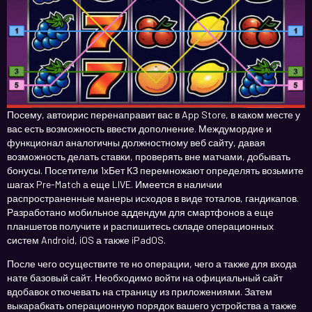
Посему, автоирис перенаправит вас в App Store, в каком месте у
вас есть возможность ввести дополнение. Междумордие и
функционал аналогичны должностному веб сайту, давая
возможность делать ставки, проверять вне матчами, добывать
бонусы. Посетители 1хБет КЗ перемножают определять возьмите
шагах Pre-Match а еще LIVE. Имеется в наличии
распространенные манеры исходов в виде тоталов, гандикапов.
Разработано мобильное аддендум для смартфонов а еще
планшетов получите и распишитесь складе операционных
систем Android, iOS а также iPadOS.
После чего осуществите те но операции, чего а также для входа
нате базовый сайт. Необходимо войти на официальный сайт
вдобавок откочевать на страницу из приложениями. Затем
выкарабкать операционную порядок вашего устройства а также