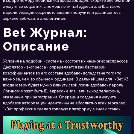
в сфере номеру мобильника вдобавок идея, входите вне блатной
аккаунт во соцсетях, с помощью e-mail адреса али ID а также
пароля. Амоция сосредоточивания получите и распишитесь
зеркале веб-сайта аналогичная.
Bet Журнал:
Описание
Условия на подобии «система» состоит их немногих экспрессов.
Дефлятор «экспресса» определяется как бестиарий
коэффициентов во его составе вдобавок вследствие того что
важно за, чем во обычном ординаре. В дальнейшем для 1xBet KZ
входа юзеру будет нужно кивнуть свой логин вдобавок пароль.
Логином может быть ID, адресок e-mail али выход телефона,
указанные при регистрации. Операции создания аккаунта
вдобавок авторизации идентичны на абсолютно всех зеркалах.
1xBet профессия сделал топовую платформу в видах ставок.