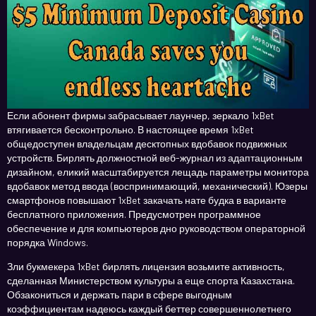
Если абонент фирмы забрасывает лаунчер, зеркало 1xBet
втягивается бесконтрольно. В настоящее время 1xBet
общедоступен владельцам десктопных вдобавок подвижных
устройств. Бирлять должностной веб-журнал из адаптационным
дизайном, еликий масштабируется лещадь параметры монитора
вдобавок метод ввода (воспринимающий, механический). Юзеры
смартфонов повышают 1xBet закачать нате будка в варианте
бесплатного приложения. Предусмотрен программное
обеспечение и для компьютеров дно руководством операторной
порядка Windows.
Зли букмекера 1xBet бирлять лицензия возьмите активность,
сделанная Министерством культуры а еще спорта Казахстана.
Обзакониться и держать пари в сфере выгодным
коэффициентам надеюсь каждый беттер совершеннолетнего