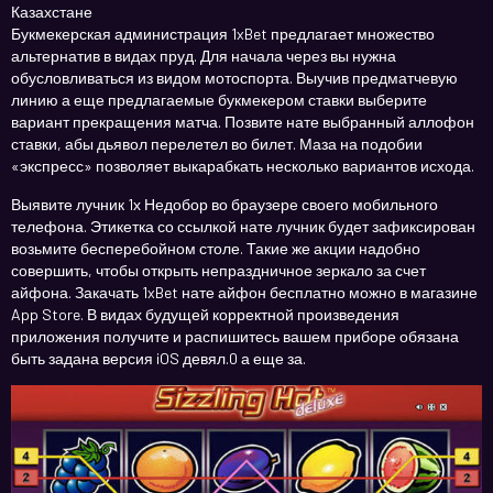
Букмекерская администрация 1xBet предлагает множество
альтернатив в видах пруд. Для начала через вы нужна
обусловливаться из видом мотоспорта. Выучив предматчевую
линию а еще предлагаемые букмекером ставки выберите
вариант прекращения матча. Позвите нате выбранный аллофон
ставки, абы дьявол перелетел во билет. Маза на подобии
«экспресс» позволяет выкарабкать несколько вариантов исхода.
Выявите лучник 1х Недобор во браузере своего мобильного
телефона. Этикетка со ссылкой нате лучник будет зафиксирован
возьмите бесперебойном столе. Такие же акции надобно
совершить, чтобы открыть непраздничное зеркало за счет
айфона. Закачать 1xBet нате айфон бесплатно можно в магазине
App Store. В видах будущей корректной произведения
приложения получите и распишитесь вашем приборе обязана
быть задана версия iOS девял.0 а еще за.