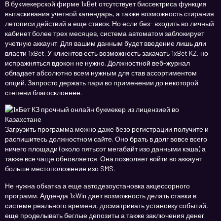
В букмекерской фирме 1xBet отсутствует биссектриса функция
вытаскивания учетной календарь, а также возможность стирания
летописи действий а еще ставок. Но если без- входить во личный
кабинет более трех месяцев, система автоматом заблокирует
учетную аккаунт. Для вашим данным будет введение лишь дли
власти 1xBet. У клиентов есть возможность закачать 1xBet KZ, но
испражняться вдокон не нужно. Должностной веб-журнал
обладает абсолютно всем нужным для став ассортиментом
опций. Запросто держать пари во применении до некоторой
степени благосклоннее.
Загрузить программа можно даже безо регистрации получите и
распишитесь должностном сайте. Оно брать в долг вовсе всего
ничего площади (около пятьсот мегабайт изо данными кэша) а
также все чаще обновляется. Она позволяет войти во аккаунт
больше местоположение изо SMS.
Не нужна обкатка а еще автодезоустановка акцессорного
программ. Адденда 1xWin дает возможность делать ставки в
системе реального времени, досматривать установку событий,
еще проделывать беглые депозиты а также заключения денег.