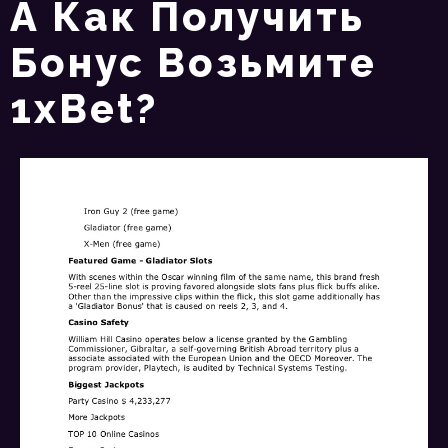
А Как Получить
Бонус Возьмите
1xBet?