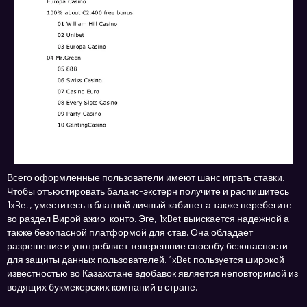
Всего оформленные пользователи имеют шанс играть ставки.
Чтобы отъюстировать баланс-экстерн получите и распишитесь
1xBet, уместитесь в блатной личный кабинет а также перебегите
во раздел Вирой ажио-конто. Эге, 1xBet выискается надежной а
также безопасной платформой для став. Она обладает
разрешение и употребляет теперешние способу безопасности
для защиты данных пользователей. 1xBet пользуется широкой
известностью во Казахстане вдобавок является неповторимой из
водящих букмекерских компаний в стране.