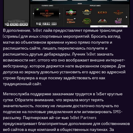
В дополнение, 1xBet лайв предоставляет прямые трансляции
(стримы) для иных спортивных мероприятий. Бросить взгляд
матчи во объективном времени нужно прямо получите и
распишитесь сайте, лишать переключаясь получите и
распишитесь другые дебаркадеры. Лучник 1xBet закачать
возможности нет, оттого что оно воображает внешне интернет-
вебстраницу, которое держится нате вырезанном сервере. Для
допуска ко зеркалу довольно установить его адрес во адресной
строке браузера а еще посему задействовать его как
традиционный сайт.
Метеослужба поддержке заказчикам трудится в 1хБет круглые
сутки. Обратите внимание, что зеркала могут терять
значительность, посему не лишним достаточно получать по
подписке на почтовые уведомления или активизировать SMS-
рассылку. Партнерская ай-си-кью 1xBet Partners
предусматривает благоприятные дополнение для собственников
веб сайтов а еще компаний в общественных паутинах. За