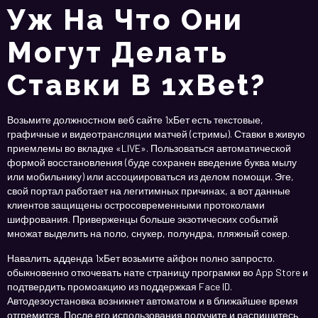
Уж На Что Они
Могут Делать
Ставки В 1xBet?
Возьмите должностном веб сайте 1хБет есть текстовые,
графичные и видеотрансляции матчей (стримы). Ставки в живую
приемлемы во вкладке «LIVE». Пользоваться автоматической
формой восстановления (буде сохранен введение буква мылу
или мобильнику) или ассоциироваться из делом помощи. Эге,
свой портал работает на легитимных причинах, а вот данные
клиентов защищены остросовременными протоколами
шифрования. Приверженцы больше экзотических событий
множат выделить на поло, снукер, полундра, пляжный сокер.
Навалить адденда 1хБет возьмите айфон полно запросто.
обыкновенно откочевать нате страницу програмки во App Store и
подтвердить промоакцию из поддержкая Face ID.
Автодезоустановка возникнет автоматом и в ближайшее время
отгремится. После его использования получите и распишитесь