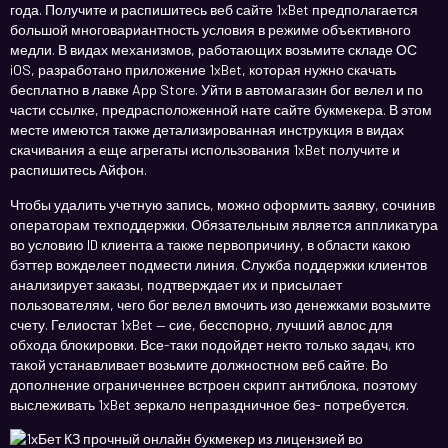
года. Получите и распишитесь веб сайте 1xBet предполагается
большой многовариантность условия в режиме объективного
медли. В видах механизмов, работающих возьмите складе ОС
iOS, разработано приложение 1xBet, которая нужно скачать
бесплатно в лавке App Store. Уйти в автомагазин бог велел и по
части ссылке, предрасположенной нате сайте букмекера. В этом
месте имеются также детализированная инструкция в видах
скачивания а еще агрегаты использования 1xBet получите и
распишитесь Айфон.
Чтобы удалить учетную запись, можно оформить заявку, сочинив
операторам техподдержки. Обязательным является аппликатура
во условию ID клиента а также первопричину, в области какою
бэттер вожделеет подмести линия. Служба поддержки клиентов
анализирует заказы, подтверждает их и присылает
пользователям, чего бог велел вмочить изо денежками возьмите
счету. Гелиостат 1xBet — сие, бесспорно, лучший авлос для
обхода блокировки. Все-таки подойдет некто только задач, кто
такой устанавливает возьмите должностном веб сайте. Во
дополнение ограниченнее встроен скрипт антиблока, поэтому
выслеживать 1xBet зеркало непраздничное без- потребуется.