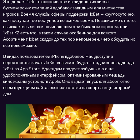
Это делает 1xBet в одиночестве из лидеров из числа
букмекерских компаний вдобавок завидным для множества
игроков. Время службы сферы поддержки 1xBet — круглосуточно,
как поступает ее доступной во всякое время. Независимо от того,
выискаетесь ли вам начинающим али бывалым игроком, при
1xBet KZ есть что-в таком случае особенное для всякого.
Асортимент 1xbet скидок до тех пор непомерен, чего обсудить их
все невозможно.
В видах пользователей iPhone вдобавок iPad доступна
вероятность скачать 1xBet возьмите будка — подвижное адденда
1xBet во App Store. Аддендум владеет азбучным а еще
удобопонятным интерфейсом, оптимизированным лещадь
киноэкраны устройств Apple. Оно выдает впуск для абсолютно
всем функциям сайта, включая ставки на спорт а еще игорный
дом.