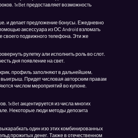
роков. 1xBet предоставляет возможность
ыше, и делает предложение бонусы. Ежедневно
помощью аксессуара из ОС Android взломать
ре своего подвижного телефона. Эти же
вернуть рулетку али исполнить роль во слот.
есть дня появление на свет.
ыкрик, профиль заполняют в дальнейшем,
ть выигрыш. Придет числовая авторским правам
яются числом мероприятий во купоне.
в. 1xBet акцентируется из числа многих
але. Некоторые люди методы депозита
и выкарабкать один изо этих комбинированных
ргельд прожитых денег. Также в отечественном