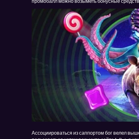
промобалл можно возыметь бонусные средства
Ассоциироваться из саппортом бог велел выше