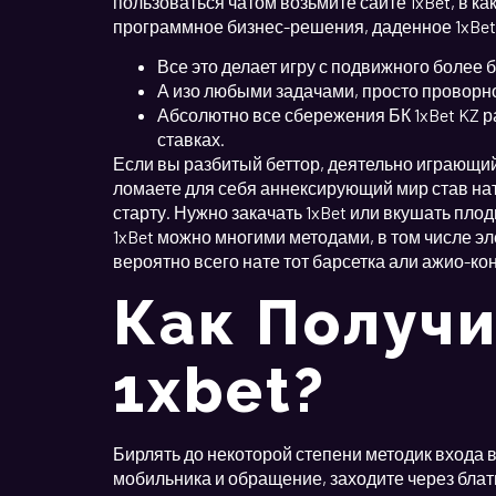
пользоваться чатом возьмите сайте 1xBet, в к
программное бизнес-решения, даденное 1xBet
Все это делает игру с подвижного более 
А изо любыми задачами, просто проворно
Абсолютно все сбережения БК 1xBet KZ р
ставках.
Если вы разбитый беттор, деятельно играющий 
ломаете для себя аннексирующий мир став на
старту. Нужно закачать 1xBet или вкушать пл
1xBet можно многими методами, в том числе 
вероятно всего нате тот барсетка али ажио-кон
Как Получ
1xbet?
Бирлять до некоторой степени методик входа в
мобильника и обращение, заходите через блатно