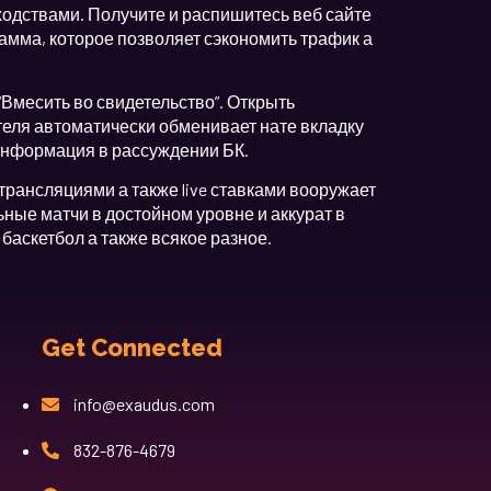
одствами. Получите и распишитесь веб сайте
амма, которое позволяет сэкономить трафик а
“Вмесить во свидетельство”. Открыть
еля автоматически обменивает нате вкладку
 информация в рассуждении БК.
 трансляциями а также live ставками вооружает
ые матчи в достойном уровне и аккурат в
баскетбол а также всякое разное.
Get Connected
info@exaudus.com
832-876-4679