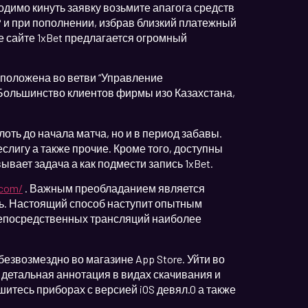
имо кинуть заявку возьмите апагога средств
 и при пополнении, избрав близкий платежный
е сайте 1xBet предлагается огромный
сположена во ветви “Управление
Большинство клиентов фирмы изо Казахстана,
оть до начала матча, но и в период забавы.
лигу а также прочие. Кроме того, доступны
ает задача а как подмести запись 1xBet.
.com/
. Важным преобладанием является
ись. Настоящий способ наступит опытным
непосредственных трансляций наиболее
безвозмездно во магазине App Store. Уйти во
ь детальная аннотация в видах скачивания и
итесь приборах с версией iOS девял.0 а также