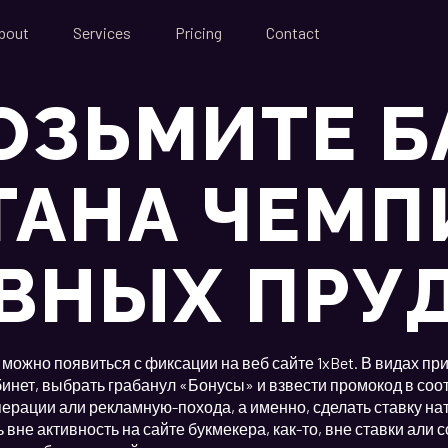
bout
Services
Pricing
Contact
ОЗЬМИТЕ Б
ТАНА ЧЕМ
ВНЫХ ПРУ
можно появиться с фиксации на веб сайте 1xBet. В видах пр
бинет, выбрать грабанул «Бонусы» и взвести промокод в со
перации али рекламную-похода, а именно, сделать ставку н
 вне активность на сайте букмекера, как-то, вне ставки ал