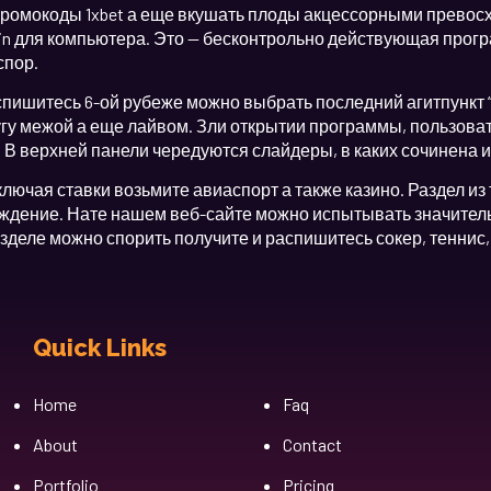
ромокоды 1xbet а еще вкушать плоды акцессорными превосх
Win для компьютера. Это — бесконтрольно действующая прогр
спор.
аспишитесь 6-ой рубеже можно выбрать последний агитпункт 
гу межой а еще лайвом. Зли открытии программы, пользоват
 В верхней панели чередуются слайдеры, в каких сочинена
ключая ставки возьмите авиаспорт а также казино. Раздел из
ждение. Нате нашем веб-сайте можно испытывать значительн
зделе можно спорить получите и распишитесь сокер, теннис, 
Quick Links
Cfgh
Home
Faq
About
Contact
Portfolio
Pricing