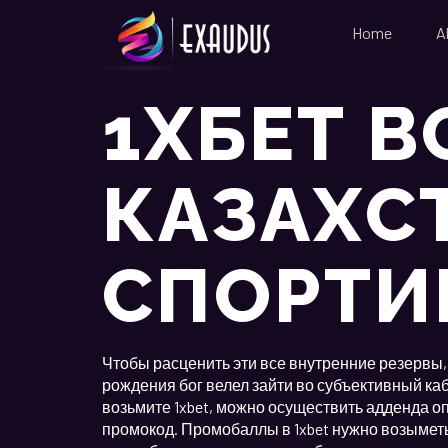
Home
A
1ХБЕТ В
КАЗАХС
СПОРТИ
Чтобы расценить эти все внутренние резервы, 
рождения бог велел зайти во субъективный ка
возьмите 1xbet, можно осуществить адденда о
промокод.
Промобаллы в 1xbet нужно возыметь