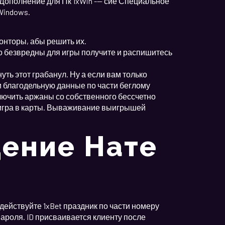
 Дополнение для Пк 1xWin -— сие Специальное
Windows.
онторы, абы решить их.
о безвредны для игры получите и распишитесь
ть этот грабанул. Ну а если вам только
 благодельную данные по части беглому
лючить аржаны со собственного бессчетно
 игра в карты. Вываживание выигрышей
дение Нате
действуйте 1xBet праздник по части номеру
пароля. ID присваивается клиенту после