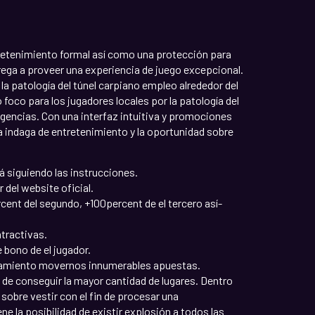
tretenimiento formal así­ como una protección para
rega a proveer una experiencia de juego excepcional.
 patologí­a del túnel carpiano empleo alrededor del
oco para los jugadores locales por la patologí­a del
igencias. Con una interfaz intuitiva y promociones
 a indaga de entretenimiento y la oportunidad sobre
rá siguiendo las instrucciones.
del website oficial.
ent del segundo, +100percent de el tercero así­
tractivas.
bono de el jugador.
plazamiento movernos innumerables apuestas.
 de conseguir la mayor cantidad de lugares. Dentro
sobre vestir con el fin de procesar una
e la posibilidad de existir explosión a todos las