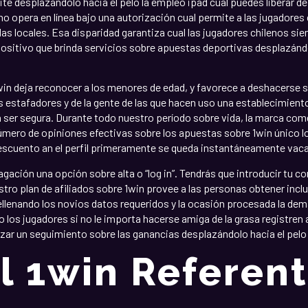
ite desplazándolo hacia el pelo la empleo ipad cual puedes liberar d
no opera en línea bajo una autorización cual permite a las jugadores
glas locales. Esa disparidad garantiza cual las jugadores chilenos si
ositivo que brinda servicios sobre apuestas deportivas desplazándol
1win deja reconocer a los menores de edad, y favorece a deshacerse
s estafadores y de la gente de las que hacen uso una establecimient
a ser segura. Durante todo nuestro período sobre vida, la marca come
número de opiniones efectivas sobre los apuestas sobre 1win único 
escuento an el perfil primeramente se queda instantáneamente vac
dagación una opción sobre alta o “log in”. Tendrás que introducir tu c
uestro plan de afiliados sobre 1win provee a las personas obtener inc
 rellenando los novios datos requeridos y la ocasión procesada la dem
o los jugadores si no le importa hacerse amiga de la grasa registre
alizar un seguimiento sobre las ganancias desplazándolo hacia el pel
l 1win Referen