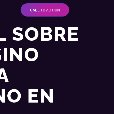
CALL TO ACTION
L SOBRE
SINO
A
NO EN