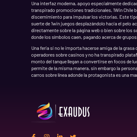
Una interfaz moderna, apoyo especialmente dedicad
transpirado promociones tradicionales, 1Win Chile bú
discernimiento para impulsar los victorias. Este tip
suerte de 1win juegos desplazándolo hacia el pelo 
directamente sobre la página web o bien sobre los soc
donde los símbolos caen, pagando acerca de grupos
Una feria si no le importa hacerse amiga de la gras
operadores sobre casinos y no ha transpirado plataf
monto del tanque llegan a convertirse en focos de lu
permite de la misma manera, sin embargo la persona 
carros sobre línea adonde la protagonista es una ma