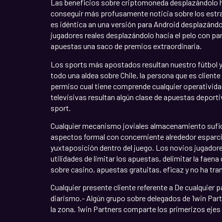
Las beneficios sobre criptomoneda desplazándolo hac
conseguir más profusamente noticia sobre los estrat
es idéntica an una versión para Android desplazándol
jugadores reales desplazándolo hacia el pelo con par
apuestas una saco de premios extraordinaria.
Los sports más apostados resultan nuestro fútbol y 
todo una aldea sobre Chile, la persona que es client
permiso cual tiene comprende cualquier operativida
televisivas resultan algún clase de apuestas deporti
sport.
Cualquier mecanismo joviales almacenamiento sufici
aspectos formal con concerniente alrededor esparci
yuxtaposición dentro del juego. Los novios jugadores
utilidades de limitar los apuestas, delimitar la fae
sobre casino, apuestas gratuitas, eficaz y no ha tr
Cualquier presente cliente referente a De cualquier 
diarismo.- Algún grupo sobre delegados de 1win Part
la zona. 1win Partners comparte los primerizos ejes 