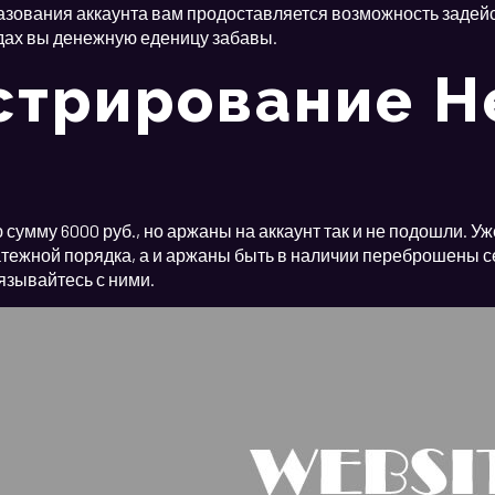
зования аккаунта вам продоставляется возможность задейст
дах вы денежную еденицу забавы.
истрирование 
 сумму 6000 руб., но аржаны на аккаунт так и не подошли. 
атежной порядка, а и аржаны быть в наличии переброшены с
язывайтесь с ними.