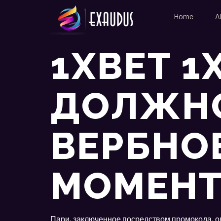
Home
A
1XBET 1
ДОЛЖН
ВЕРБНО
МОМЕН
Пари, заключенное посредством промокода, оп