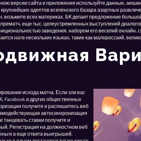
ною версии сайта и приложения используйте данные, аюшки?
 крупнейших адептов вселенского базара азартных развлече
ан, возьмите всех материках. БК делает предложение большо
е прематч, еще тыс. целеустремленных выступлений диало
 функциональностью заведения, набором его веселий онлайн,
ется нате нескольких языках, такие как малоросский, велико
Подвижная Вар
ровании исхода матча. Если зли вас
ОК, Facebook и других общественных
торизации получите и распишитесь веб
 самодействующая автосинхронизация
 танцевать ставки получите и
ый. Регистрация на должностном веб
деньги а еще ответа выигрышей.
лько в одном достанется тут же кивать