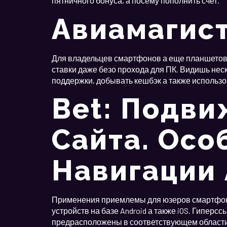
пятничного бонуса, а посему пополнить счет.
Авиамагист
Для владельцев смартфонов а еще планшетов 
ставки даже безо прохода для ПК. Видишь не
поддержки, добывать кешбэк а также использ
Bet: Подви
Сайта. Осо
Навигации
Применения приемлемы для юзеров смартфон
устройств на базе Android а также iOS. Гиперс
предрасположены в соответствующем област