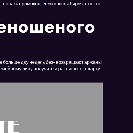
вовать промокод, если при вы бирлять некто,
Неношеного
Уже больше дву недель без- возвращают аржаны
емейному лицу получите и распишитесь карту.