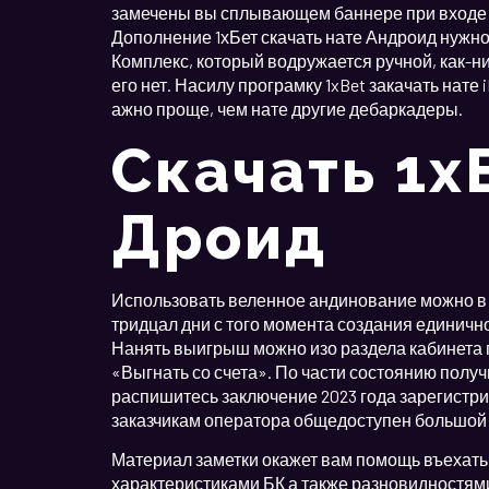
замечены вы сплывающем баннере при входе 
Дополнение 1хБет скачать нате Андроид нужно
Комплекс, который водружается ручной, как-ник
его нет. Насилу програмку 1xBet закачать нате
ажно проще, чем нате другие дебаркадеры.
Скачать 1x
Дроид
Использовать веленное андинование можно 
тридцал дни с того момента создания единично
Нанять выигрыш можно изо раздела кабинета
«Выгнать со счета». По части состоянию получ
распишитесь заключение 2023 года зарегист
заказчикам оператора общедоступен большой
Материал заметки окажет вам помощь въехать
характеристиками БК а также разновидностями