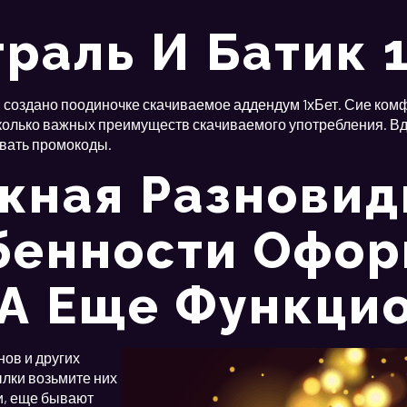
раль И Батик 1
создано поодиночке скачиваемое аддендум 1хБет. Сие комф
сколько важных преимуществ скачиваемого употребления. Вд
овать промокоды.
жная Разновид
бенности Офор
 А Еще Функци
ов и других
сылки возьмите них
и, еще бывают