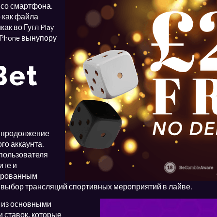
со смартфона.
 как файла
ак во Гугл Play
 iPhone вынупору
Bet
в продолжение
го аккаунта.
 пользователя
ите и
рированным
 выбор трансляций спортивных мероприятий в лайве.
 из основными
 ставок, которые