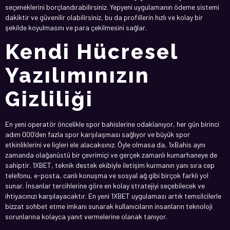
seçeneklerini borçlandırabilirsiniz. Yepyeni uygulamanın ödeme sistemi
dakiktir ve güvenilir olabilirsiniz, bu da profillerin hızlı ve kolay bir
şekilde koyulmasını ve para çekilmesini sağlar.
Kendi Hücresel
Yazılımınızın
Gizliliği
En yeni operatör öncelikle spor bahislerine odaklanıyor, her gün birinci
adım 000’den fazla spor karşılaşması sağlıyor ve büyük spor
etkinliklerini ve ligleri ele alacaksınız. Öyle olmasa da, 1xBahis aynı
zamanda olağanüstü bir çevrimiçi ve gerçek zamanlı kumarhaneye de
sahiptir. 1XBET, teknik destek ekibiyle iletişim kurmanın yanı sıra cep
telefonu, e-posta, canlı konuşma ve sosyal ağ gibi birçok farklı yol
sunar. İnsanlar tercihlerine göre en kolay stratejiyi seçebilecek ve
ihtiyacınızı karşılayacaktır. En yeni 1XBET uygulaması artık temsilcilerle
bizzat sohbet etme imkanı sunarak kullanıcıların insanların teknoloji
sorunlarına kolayca yanıt vermelerine olanak tanıyor.