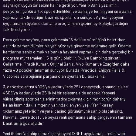
sayfa için uygun bir seçim haline getiriyor. Yeni 1xBahis yazılımını
seviyorum çünkü artık spor etkinlikleri ve bahis yerlerinin yanı sıra bahis
yapmayı takdir ettiğim bazı niş sporlar da sunuyor. Ayrıca, yepyeni
uygulamanın üyelerle dostane programının gezinmeyi kolaylaştırdığını
takdir ediyoruz.
Para çekme sayfası, para çekmenin 15 dakika sürdüğünü belirtirken,
aslında zaman dilimleri ve yeni yüzdeye güvenme anlamına gelir. Ödeme
kartlarına sahip olmak ve banka havalesi yapmak için daha gerçekçi bir
program muhtemelen 1-5 iş günü olabilir. 1xLive Gambling şirketi,
Geliştirme, Pratik Kumar, Orijinal Bahis, Vivo Kumar ve Ezugi’den daha
fazla 40 popüler lansman sunuyor. Burada Practical Enjoy’s Falls &
Victories stratejisinin parçası olan oyunları bulacaksınız.
3. depozito artışı 400€’ya kadar yüzde 25’i deneyecek, sonuncusu ise
450€’ya kadar yüzde 25’lik iyi bir eşleşme elde edecek. Yepyeni
yükseltilmiş spor bahislerinin tadını çıkarmak için monitörün daha iyi
kalan kısmındaki simgenin yanındaki en yeni yeşil “Yeni” kasayı
tıklamanız yeterlidir ve yerel casino görünümüne sahip olacaksınız.
Mavimsi, çevre dostu ve beyaz renk şemasına sahip çerçevenin tamamı
basit ama göz alıcıdır.
Yeni iPhone’a sahip olmak için yepyeni 1XBET uygulaması, resmi web