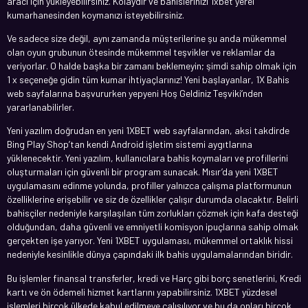
aracı için yükleyebilirsiniz. Kolaydır ve bahislerinizi 1xbet yerel
kumarhanesinden koymanızı isteyebilirsiniz.
Ve sadece size değil, aynı zamanda müşterilerine şu anda mükemmel
olan oyun grubunun ötesinde mükemmel teşvikler ve reklamlar da
veriyorlar. O halde başka bir zamanı beklemeyin; şimdi sahip olmak için
1 x seçeneğe gidin tüm kumar ihtiyaçlarınız! Yeni başlayanlar, 1X Bahis
web sayfalarına başvururken yepyeni Hoş Geldiniz Teşviki’nden
yararlanabilirler.
Yeni yazılım doğrudan en yeni 1XBET web sayfalarından, aksi takdirde
Bing Play Shop’tan kendi Android işletim sistemi aygıtlarına
yüklenecektir. Yeni yazılım, kullanıcılara bahis koymaları ve profillerini
oluşturmaları için güvenli bir program sunacak. Mısır’da yeni 1XBET
uygulamasını edinme yolunda, profiller yalnızca çalışma platformunun
özelliklerine erişebilir ve siz de özellikler çalışır durumda olacaktır. Belirli
bahisçiler nedeniyle karşılaşılan tüm zorlukları çözmek için kafa desteği
olduğundan, daha güvenli ve emniyetli komisyon ipuçlarına sahip olmak
gerçekten işe yarıyor. Yeni 1XBET uygulaması, mükemmel ortaklık hissi
nedeniyle kesinlikle dünya çapındaki ilk bahis uygulamalarından biridir.
Bu işlemler finansal transferler, kredi ve Harç gibi borç senetlerini, Kredi
kartı ve ön ödemeli hizmet kartlarını yapabilirsiniz. 1XBET yüzdesel
işlemleri birçok ülkede kabul edilmeye çalışılıyor ve bu da onları birçok