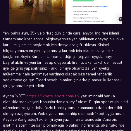
Yeni bahis aynı, 35x ve birkaç gün içinde karşılanıyor. İndirme işlemi
tamamlandıktan sonra, bilgisayarınıza yeni yüklenen dosyayı bulun ve
kurulum işlemine başlamak için dosyalara çift tıklayın. Kişisel
bilgisayarınıza en yeni uygulamayı kurmak için ekranınıza yönelik
ipuçlarını izleyin. Kurulum tamamlandığı için yepyeni uygulamayı
başlatabilir ve yeni bir hesap oluşturabilirsiniz, aksi takdirde mevcut
üyeliğe giriş yapabilirsiniz. Farklı bir üye olsanız da, yeni üyeliği
mükemmel hale getirmeye yardımcı olacak bazı temel rehberlik
sağlamaya çalışın. Ticari hesabı olanlar için arka planınızı kullanarak
giriş yapmanız yeterlidir.
Ayrıca 1xBET
https://1xbets-sport.com/tr/
yazılımındaki harika
olasılıklardan ve yeni bonuslardan da keyif aldım. Bugün spor etkinlikleri
düzenleme ve çok daha fazla bahis yapma konusunda daha derinlikli
olmaya başlıyorum. Web oyunlarında sahip olunacak 1xbet uygulaması,
Asya ve Bangladeş’teki en iyi oyun yazılımları arasındadır. Android
işletim sisteminize sahip olmak için 1xBahis’i indirmenizi, aksi takdirde
Apple’ın ios’unu resmi web sayfalarımızdan ücretsiz olarak indirmenizi