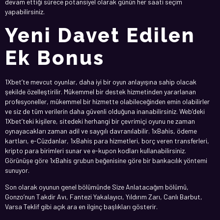
devam ettiği sürece potansiyel olarak günün her saati seçim
yapabilirsiniz.
Yeni Davet Edilen
Ek Bonus
1Xbet’te mevcut oyunlar, daha iyi bir oyun anlayışına sahip olacak
şekilde özelleştirilir. Mükemmel bir destek hizmetinden yararlanan
profesyoneller, mükemmel bir hizmette olabileceğinden emin olabilirler
ve siz de tüm verilerin daha güvenli olduğuna inanabilirsiniz. Web’deki
1Xbet’teki kişilere, sitedeki herhangi bir çevrimiçi oyunu ne zaman
oynayacakları zaman adil ve saygılı davranılabilir. 1xBahis, ödeme
kartları, e-Cüzdanlar, 1xBahis para hizmetleri, borç veren transferleri,
kripto para birimleri sunar ve e-kupon kodları kullanabilirsiniz.
Görünüşe göre 1xBahis grubun beğenisine göre bir bankacılık yöntemi
sunuyor.
Son olarak oyunun genel bölümünde Size Anlatacağım bölümü,
Gonzo’nun Takdir Avı, Fantezi Yakalayıcı, Yıldırım Zarı, Canlı Barbut,
Varsa Teklif gibi açık ara en ilginç başlıkları gösterir.