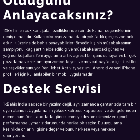
Olduğunu
Anlayacaksınız?
1XBET’in en çok konuşulan özelliklerinden biri de kumar seçeneklerinin
geniş olmasıdır. Kullanıcılar aynı zamanda birçok farklı gerçek zamanlı
etkinlik üzerine de bahis oynayabilirler; örneğin kişinin müsabakasının
şampiyonu, kaç şartın elde edildiği ve müsabakalardaki güneş ve
yağmur koşulları. Yeni uygulama artık agresif bir şans sunuyor ve birçok
pazarlama ve reklam aynı zamanda yeni ve mevcut sayfalar için teklifler
ve teşvikler sunuyor. Yeni 1xbet Activity yazılımı, Android ve yeni iPhone
profilleri için kullanılabilen bir mobil uygulamadır.
Destek Servisi
1xBahis India sadece bir yazılım değil, aynı zamanda çantanızda tam bir
oyun alanıdır. Uygulamanın yüksek kalitesi, kapasitesi ve dengelerinden
memnunum. Yeni raporlarla güncellenmeye devam etmeniz ve genel
performansa uymanız durumunda harika bir seçim. Bu uygulama
kesinlikle onların ilgisine değer ve bunu herkese veya herkese
öneriyorum.