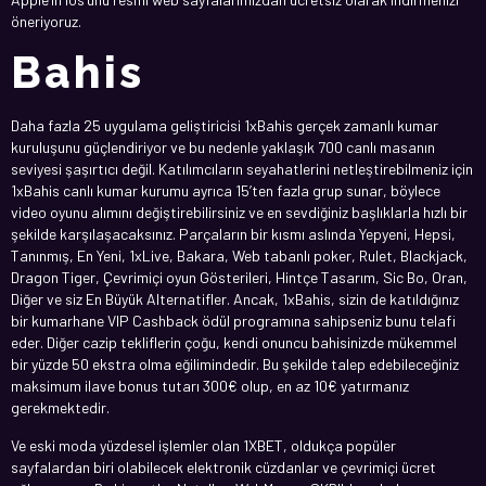
öneriyoruz.
Bahis
Daha fazla 25 uygulama geliştiricisi 1xBahis gerçek zamanlı kumar
kuruluşunu güçlendiriyor ve bu nedenle yaklaşık 700 canlı masanın
seviyesi şaşırtıcı değil. Katılımcıların seyahatlerini netleştirebilmeniz için
1xBahis canlı kumar kurumu ayrıca 15’ten fazla grup sunar, böylece
video oyunu alımını değiştirebilirsiniz ve en sevdiğiniz başlıklarla hızlı bir
şekilde karşılaşacaksınız. Parçaların bir kısmı aslında Yepyeni, Hepsi,
Tanınmış, En Yeni, 1xLive, Bakara, Web tabanlı poker, Rulet, Blackjack,
Dragon Tiger, Çevrimiçi oyun Gösterileri, Hintçe Tasarım, Sic Bo, Oran,
Diğer ve siz En Büyük Alternatifler. Ancak, 1xBahis, sizin de katıldığınız
bir kumarhane VIP Cashback ödül programına sahipseniz bunu telafi
eder. Diğer cazip tekliflerin çoğu, kendi onuncu bahisinizde mükemmel
bir yüzde 50 ekstra olma eğilimindedir. Bu şekilde talep edebileceğiniz
maksimum ilave bonus tutarı 300€ olup, en az 10€ yatırmanız
gerekmektedir.
Ve eski moda yüzdesel işlemler olan 1XBET, oldukça popüler
sayfalardan biri olabilecek elektronik cüzdanlar ve çevrimiçi ücret