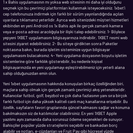
1 x Bahis uygulamasının mı yoksa web sitesinin mi daha iyi olduğunu
seçmek için bu çevrimiçi platformları kullanmak isteyeceksiniz. 1xbet’i
cep telefonunuza indirmek için farklı bir sürüm yayınlandığında açılan
uyarılara tıklamanız yeterlidir. Ayrıca web sitenizdeki müşteri hizmetleri
ekibinden en yeni Android os 1x Bahis apk ile gerçek zamanlı kamera
veya e-posta adresi aracılığıyla bir ilişki talep edebilirsiniz. 1- Böylece
yepyeni 1XBET uygulamasını bilgisayarınıza indirebilir, 1XBET resmi web
sitesini ziyaret edebilirsiniz. 2- Bu siteye girdikten sonra Paketler
noktasına bakın, burada işletim sisteminize uygun bilgisayar
uygulamasını bulacaksınız. 4- Yeni uygulama dosyasının boyutu işletim
sistemlerine göre farklılık gösterebilir, bu nedenle kişisel
bilgisayarınızda en yeni uygulamayı eşleştirebilmeniz için yeterli alana
sahip olduğunuzdan emin olun.
Yeni 1xbet uygulamasının hakkında konuşulan birkaç özelliğinden biri,
maçlara sahip olmak için gerçek zamanlı çevrimiçi akış yetenekleridir.
Kullanıcılar futbol, ​​golf, beyzbol ve çok daha fazlasının yanı sıra birçok
farklı futbol için daha yüksek kaliteli canlı maç kanallarına erişebilir. Bu
özellik, sayfaların favori gruplarında güncel kalmasını sağlar ve konuma
bakılmaksızın siz de katılımcılar olabilirsiniz. En yeni 1XBET Apple
yazılımı aynı zamanda daha sorunsuz ödeme seçenekleri de sunuyor.
Bahisçiler popüler yüzde stratejilerini seçebilir ve bankadan borç
alabilir ve notları, e-cüzdanları ve Fruit Pay gibi hücresel yüzde