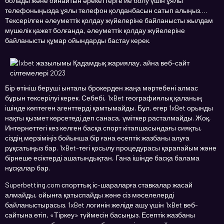
болады және ойнайтын әрекеттерге ие болу үшін ұялы
телефоныңызда ұялы телефон қолданбасын сатып алыңыз….
Тексерілген әлеуметтік қолдау жүйелеріне байланысты жылдам
мүшелік қажет болғанда, әлеуметтік қолдау жүйелеріне
байланысты құмар ойындарды бастау керек.
Бір өтініш беруші ынталы брокерден жаңа мәртебені алмас
бұрын тексерілуі керек. Себебі, 1xBet географиялық қаланың
ішінде көптеген агенттерді қамтымайды. Бұл, егер 1xBet орынды
нақты қызмет көрсетеді деп санаса, үміткер расталмайды. Жоқ,
Интернеттегі кез келген басқа спорт кітапшасындағы сияқты,
сіздің мерзіміңіз бойынша бір ғана есептік жазбаны алуға
рұқсатыңыз бар. 1xBet-тегі қосылу процедурасы қарапайым және
бірнеше есіктерді ашатындықтан, Гана ішінде басқа балама
нұсқалар бар.
Superbetting.com спорттық іс-шараларға ставкалар жасай
алмайды, ойынға қатыспайды және сіз мәселелерді
байланыстырасыз. 1xBet логинін желіде ашу үшін 1xBet веб-
сайтына өтіп, «Тіркеу» түймесін басыңыз. Есептік жазбаны