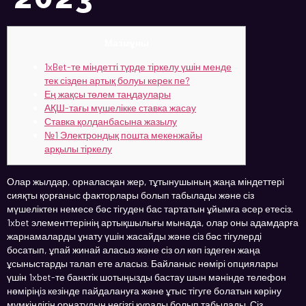
Мазмұны
1xBet-те міндетті түрде тіркелу үшін менде
тек сізден артық болуы керек пе?
Ең жақсы төлем таңдаулары
АҚШ-тағы мүшелікке ставка жасау
Ставка қолданбасына жазылу
№1 Электрондық пошта мекенжайы
арқылы тіркелу
Олар жылдар, орналасқан жер, тұтынушының жаңа міндеттері
сияқты қорғаныс факторлары болып табылады және сіз
мүшеліктен немесе бәс тігуден бас тартатын ұйымға әсер етесіз.
1xbet элементтерінің артықшылығы мынада, олар оны адамдарға
жарнамаларды ұнату үшін жасайды және сіз бәс тігулерді
босатып, ұпай жинай аласыз және сіз ол көп іздеген жаңа
ұсыныстарды талап ете аласыз.
Байланыс нөмірі опциялары
үшін 1xbet-те банктік шотыңызды бастау шын мәнінде телефон
нөміріңіз кезінде пайдалануға және ұтыс тігуге болатын көріну
мүмкіндігін орнатудың негізгі құралы болып табылады. Сіз