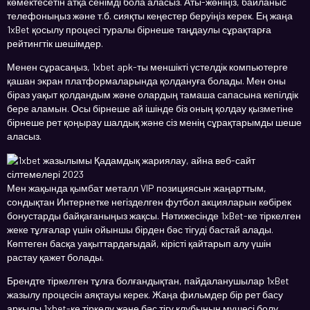
көмектесетін атқа сенімді бола аласыз. Аты-жөніңіз, байланыс
телефоныңыз және т.б. сияқты кеңестер беруіңіз керек. Ең жаңа
1xBet қосылу процесі туралы бірнеше таңдаулы сұрақтарға
рейтингтік шешімдер.
Менен сұрасаңыз, 1xbet apk-ты меншікті үстелдік компьютерге
қашан экран платформаларында қолдануға болады. Мен оны
біраз уақыт қолдандым және олардың тамаша сапасына кепілдік
бере аламын. Осы бірнеше ай ішінде біз оның қолдау қызметіне
бірнеше рет қоңырау шалдық және сіз менің сұрақтарымды шеше
аласыз.
Мен жақында қымбат металл VIP позициясын жаңарттым,
сондықтан Интернетке негізделген футбол акцияларын көбірек
бонустарды байқағаныңыз жақсы. Нәтижесінде 1xBet-ке тіркелген
жеке тұлғалар үшін ойыншы бірден бәс тігуді бастай алады.
Көптеген басқа уақыттардағыдай, кірісті қайтарып алу үшін
растау қажет болады.
Брендте тіркелген тұлға болғандықтан, пайдаланушылар 1xBet
жазылу процесін аяқтауы керек. Жаңа фильмдер бір рет басу
арқылы 1xbet-ке тіркелу және бәс тігу клубының мүшесі болу