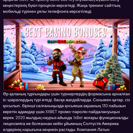
кеңестерінің бүкіл процесін көрсетеді. Жаңа тренинг сайттың
мобильді түрінен ұялы телефонға көрсетіледі.
Әр қаланың тұрғындары үшін турнирлердің формасына арналған
іс-шаралардың түрі өтеді, басқа жағдайларда. Сонымен қатар, сіз
қосылып, бірінші салғаныңызда қосымша ақшаның 130 пайызын
көретін адамдар үшін XXBET промо-паролін пайдалануыңыз
керек. 2020 жылдың наурыз айында 1xBet жоғары функционалды
лицензияға ие болғаннан кейін ұйымның Солтүстік Америка
елдерінің нарығына кеңеюін растады. Компания Латын