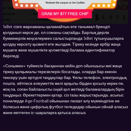
1xBet сізге жарнаманы қаламайтын өте танымал брендті
қолданып көрсе де, ол соманы сақтайды. Барлық дерлік
букмекерлік кеңселермен салыстырғанда 1xBet тұтынушыларға
қолдау көрсету қызметі өте жылдам. Тіркеу кезінде әрбір жаңа
мүшеге жеке мүшелікте қолжетімді балама идентификатор
беріледі.
«Сонымен» түймесін басқаннан кейін доп ойыншысы жиі жаңа
тіркеу қалқымалы терезелерін босатады, оларда бар екенін
тексеру үшін әртүрлі таңдаулар бар. Ұялы телефон, электрондық
пошта, әйтпесе әлеуметтік желі арқылы бірден қосылу керек пе,
жоқ па, соған байланысты оңай қол жетімді баламалардың бірін
таңдаңыз. Әрекеттермен қатар, сіз тазы жарыстарында, асығыс
понилерде Age-Football ойынынан ләззат алу мүмкіндігіне ие
боласыз және цифрлық футбол теледидар ойынын ойнай аласыз
және көптеген іс-шараларға қатыса аласыз.