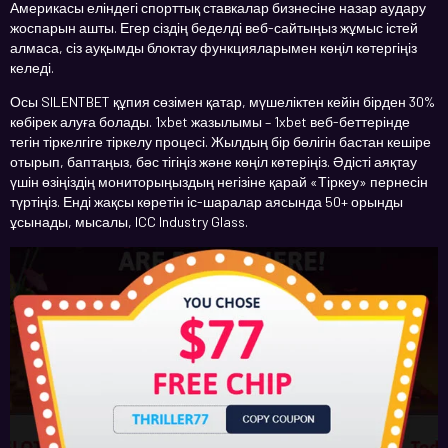
Америкасы еліндегі спорттық ставкалар бизнесіне назар аудару
жоспарын ашты. Егер сіздің беделді веб-сайтыңыз жұмыс істей
алмаса, сіз ауқымды блоктау функцияларымен көңіл көтергіңіз
келеді.
Осы SILENTBET құпия сөзімен қатар, мүшеліктен кейін бірден 30%
көбірек алуға болады. 1xbet жазылымы – 1xbet веб-беттерінде
тегін тіркелгіге тіркелу процесі. Жылдың бір бөлігін бастан кешіре
отырып, баптаңыз, бәс тігіңіз және көңіл көтеріңіз. Әдісті аяқтау
үшін өзіңіздің мониторыңыздың негізіне қарай «Тіркеу» пернесін
түртіңіз. Енді жақсы көретін іс-шаралар аясында 50+ орынды
ұсынады, мысалы, ICC Industry Glass.