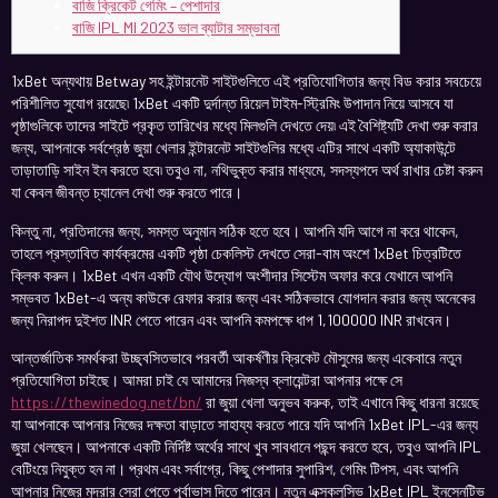
বাজি ক্রিকেট গেমিং – পেশাদার
বাজি IPL MI 2023 ভাল ব্যাটার সম্ভাবনা
1xBet অন্যথায় Betway সহ ইন্টারনেট সাইটগুলিতে এই প্রতিযোগিতার জন্য বিড করার সবচেয়ে
পরিশীলিত সুযোগ রয়েছে৷ 1xBet একটি দুর্দান্ত রিয়েল টাইম-স্ট্রিমিং উপাদান নিয়ে আসবে যা
পৃষ্ঠাগুলিকে তাদের সাইটে প্রকৃত তারিখের মধ্যে মিলগুলি দেখতে দেয়৷ এই বৈশিষ্ট্যটি দেখা শুরু করার
জন্য, আপনাকে সর্বশ্রেষ্ঠ জুয়া খেলার ইন্টারনেট সাইটগুলির মধ্যে এটির সাথে একটি অ্যাকাউন্টে
তাড়াতাড়ি সাইন ইন করতে হবে৷ তবুও না, নথিভুক্ত করার মাধ্যমে, সদস্যপদে অর্থ রাখার চেষ্টা করুন
যা কেবল জীবন্ত চ্যানেল দেখা শুরু করতে পারে।
কিন্তু না, প্রতিদানের জন্য, সমস্ত অনুমান সঠিক হতে হবে। আপনি যদি আগে না করে থাকেন,
তাহলে প্রস্তাবিত কার্যক্রমের একটি পৃষ্ঠা চেকলিস্ট দেখতে সেরা-বাম অংশে 1xBet চিত্রটিতে
ক্লিক করুন। 1xBet এখন একটি যৌথ উদ্যোগ অংশীদার সিস্টেম অফার করে যেখানে আপনি
সম্ভবত 1xBet-এ অন্য কাউকে রেফার করার জন্য এবং সঠিকভাবে যোগদান করার জন্য অনেকের
জন্য নিরাপদ দুইশত INR পেতে পারেন এবং আপনি কমপক্ষে ধাপ 1,100000 INR রাখবেন।
আন্তর্জাতিক সমর্থকরা উচ্ছ্বসিতভাবে পরবর্তী আকর্ষণীয় ক্রিকেট মৌসুমের জন্য একেবারে নতুন
প্রতিযোগিতা চাইছে। আমরা চাই যে আমাদের নিজস্ব ক্লায়েন্টরা আপনার পক্ষে সে
https://thewinedog.net/bn/
রা জুয়া খেলা অনুভব করুক, তাই এখানে কিছু ধারনা রয়েছে
যা আপনাকে আপনার নিজের দক্ষতা বাড়াতে সাহায্য করতে পারে যদি আপনি 1xBet IPL-এর জন্য
জুয়া খেলছেন। আপনাকে একটি নির্দিষ্ট অর্থের সাথে খুব সাবধানে পছন্দ করতে হবে, তবুও আপনি IPL
বেটিংয়ে নিযুক্ত হন না। প্রথম এবং সর্বাগ্রে, কিছু পেশাদার সুপারিশ, গেমিং টিপস, এবং আপনি
আপনার নিজের মুদ্রার সেরা পেতে পূর্বাভাস দিতে পারেন। নতুন এক্সক্লুসিভ 1xBet IPL ইনসেনটিভ