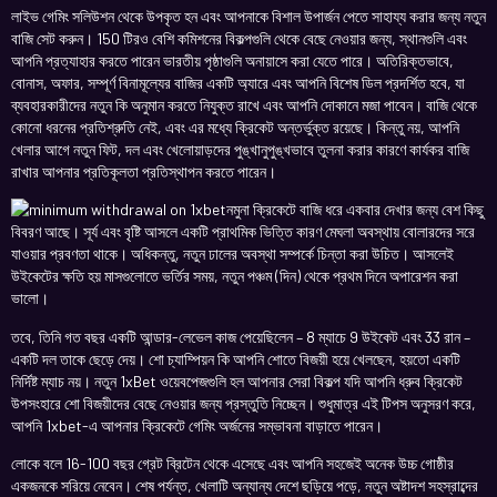
লাইভ গেমিং সলিউশন থেকে উপকৃত হন এবং আপনাকে বিশাল উপার্জন পেতে সাহায্য করার জন্য নতুন
বাজি সেট করুন। 150 টিরও বেশি কমিশনের বিকল্পগুলি থেকে বেছে নেওয়ার জন্য, স্থানগুলি এবং
আপনি প্রত্যাহার করতে পারেন ভারতীয় পৃষ্ঠাগুলি অনায়াসে করা যেতে পারে। অতিরিক্তভাবে,
বোনাস, অফার, সম্পূর্ণ বিনামূল্যের বাজির একটি অ্যারে এবং আপনি বিশেষ ডিল প্রদর্শিত হবে, যা
ব্যবহারকারীদের নতুন কি অনুমান করতে নিযুক্ত রাখে এবং আপনি দোকানে মজা পাবেন। বাজি থেকে
কোনো ধরনের প্রতিশ্রুতি নেই, এবং এর মধ্যে ক্রিকেট অন্তর্ভুক্ত রয়েছে। কিন্তু নয়, আপনি
খেলার আগে নতুন ফিট, দল এবং খেলোয়াড়দের পুঙ্খানুপুঙ্খভাবে তুলনা করার কারণে কার্যকর বাজি
রাখার আপনার প্রতিকূলতা প্রতিস্থাপন করতে পারেন।
নমুনা ক্রিকেটে বাজি ধরে একবার দেখার জন্য বেশ কিছু
বিবরণ আছে। সূর্য এবং বৃষ্টি আসলে একটি প্রাথমিক ভিত্তি কারণ মেঘলা অবস্থায় বোলারদের সরে
যাওয়ার প্রবণতা থাকে। অধিকন্তু, নতুন ঢালের অবস্থা সম্পর্কে চিন্তা করা উচিত। আসলেই
উইকেটের ক্ষতি হয় মাসগুলোতে ভর্তির সময়, নতুন পঞ্চম (দিন) থেকে প্রথম দিনে অপারেশন করা
ভালো।
তবে, তিনি গত বছর একটি আন্ডার-লেভেল কাজ পেয়েছিলেন – 8 ম্যাচে 9 উইকেট এবং 33 রান –
একটি দল তাকে ছেড়ে দেয়। শো চ্যাম্পিয়ন কি আপনি শোতে বিজয়ী হয়ে খেলছেন, হয়তো একটি
নির্দিষ্ট ম্যাচ নয়। নতুন 1xBet ওয়েবপেজগুলি হল আপনার সেরা বিকল্প যদি আপনি ধ্রুব ক্রিকেট
উপসংহারে শো বিজয়ীদের বেছে নেওয়ার জন্য প্রস্তুতি নিচ্ছেন। শুধুমাত্র এই টিপস অনুসরণ করে,
আপনি 1xbet-এ আপনার ক্রিকেটে গেমিং অর্জনের সম্ভাবনা বাড়াতে পারেন।
লোকে বলে 16-100 বছর গ্রেট ব্রিটেন থেকে এসেছে এবং আপনি সহজেই অনেক উচ্চ গোষ্ঠীর
একজনকে সরিয়ে নেবেন। শেষ পর্যন্ত, খেলাটি অন্যান্য দেশে ছড়িয়ে পড়ে, নতুন অষ্টাদশ সহস্রাব্দের