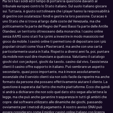
Ma te li hai i soldi ed il tempo di portare la questione davanti al
tribunale europeo contro lo Stato italiano. Sul suolo italiano giocare
sui. Tuttavia, è giusto sottolineare che i player hanno la responsabilità
di gestire con oculatezza i fondi e gestire la loro passione. Curacao è
uno Stato che si trova al largo dalle coste del Venezuela, ma che
politicamente fa parte del Regno dei Paesi Bassi fa parte delle Antille
Olandesi, un territorio oltreoceano della monarchia. I casino online
senza AAMS sono stati fra i primi a investire in modo massiccio nel
gioco da mobile. I casinò online ti permettono di depositare con i più
popolari circuiti come Visa e Mastercard, ma anche con una carta
particolarmente usata in Italia. Rispetto a diversi anni fa, poi, puntare
da mobile non vuol dire rinunciare a qualcosa. Valutiamo il catalogo
giochi slot con jackpot, giochi da tavolo, casino dal vivo, l’assistenza
clienti il casino offre supporto in italiano. Può sembrare un aspetto
secondario, quasi poco importante, ma è invece assolutamente
essenziale che il servizio clienti sia non solo facile da reperire ma anche
formato da persone che possano effettivamente aiutare il cliente. La
questione è superata dal fatto che molte piattaforme. Ecco che quindi
si andrà a dichiarare che non solo quel dato sito segue alla lettera la
legge, ma che può anche garantire trasparenza in tutti gli ambiti che
copre: dal software utilizzato alle dinamiche dei giochi, passando
ovviamente per i metodi di pagamento. A nostro avviso SNAI può
essere considerato come il miglior casinò online italiano con licenza