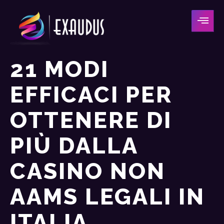
21 MODI
EFFICACI PER
OTTENERE DI
PIÙ DALLA
CASINO NON
AAMS LEGALI IN
ITALIA