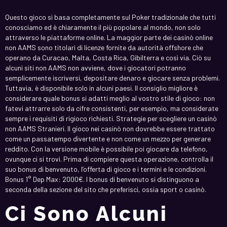
Questo gioco si basa completamente sul Poker tradizionale che tutti
conosciamo ed è chiaramente il più popolare al mondo, non solo
attraverso le piattaforme online. La maggior parte dei casinò online
non AAMS sono titolari di licenze fornite da autorità offshore che
operano da Curacao, Malta, Costa Rica, Gibilterra e così via. Ciò su
alcuni siti non AAMS non avviene, dove i giocatori potranno
semplicemente iscriversi, depositare denaro e giocare senza problemi.
Tuttavia, è disponibile solo in alcuni paesi. Il consiglio migliore è
considerare quale bonus si adatti meglio al vostro stile di gioco: non
fatevi attrarre solo da cifre consistenti, per esempio, ma considerate
sempre i requisiti di rigioco richiesti. Strategie per scegliere un casinò
non AAMS Stranieri. Il gioco nei casinò non dovrebbe essere trattato
come un passatempo divertente e non come un mezzo per generare
reddito. Con la versione mobile è possibile poi giocare da telefono,
ovunque ci si trovi. Prima di compiere questa operazione, controlla il
suo bonus di benvenuto, l’offerta di gioco e i termini e le condizioni.
Bonus 1° Dep Max: 2000€. I bonus di benvenuto si distinguono a
seconda della sezione del sito che preferisci, ossia sport o casinò.
Ci Sono Alcuni