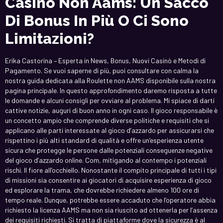
Casinò Non Aams: Un Sacco
Di Bonus In Più O Ci Sono
Limitazioni?
Erika Castorina – Esperta in News, Bonus, Nuovi Casinò e Metodi di
Pagamento. Se vuoi saperne di più, puoi consultare con calma la
nostra guida dedicata alla Roulette non AAMS disponibile sulla nostra
pagina principale. In questo approfondimento daremo risposta a tutte
le domande e alcuni consigli per ovviare al problema. Mi spiace di darti
cattive notizie, auguri di buon anno in ogni caso. Il gioco responsabile è
un concetto ampio che comprende diverse politiche e requisiti che si
applicano alle parti interessate al gioco d’azzardo per assicurarsi che
rispettino i più alti standard di qualità e offre un’esperienza utente
sicura che protegge le persone dalle potenziali conseguenze negative
del gioco d’azzardo online. Com, mitigando al contempo i potenziali
rischi. Il fiore all’occhiello. Nonostante il compito principale di tutti i tipi
di missioni sia consentire ai giocatori di acquisire esperienza di gioco
ed esplorare la trama, che dovrebbe richiedere almeno 100 ore di
tempo reale. Dunque, potrebbe essere accaduto che l’operatore abbia
richiesto la licenza AAMS ma non sia riuscito ad ottenerla per l’assenza
dei requisiti richiesti. Si tratta di piattaforme dove la sicurezza è al