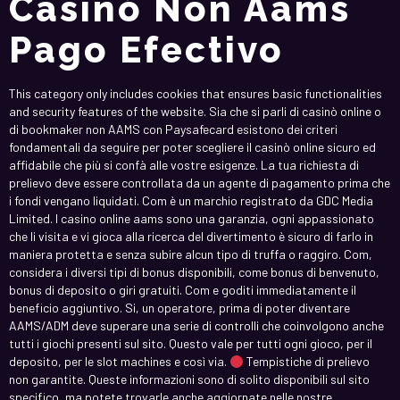
Casinò Non Aams
Pago Efectivo
This category only includes cookies that ensures basic functionalities
and security features of the website. Sia che si parli di casinò online o
di bookmaker non AAMS con Paysafecard esistono dei criteri
fondamentali da seguire per poter scegliere il casinò online sicuro ed
affidabile che più si confà alle vostre esigenze. La tua richiesta di
prelievo deve essere controllata da un agente di pagamento prima che
i fondi vengano liquidati. Com è un marchio registrato da GDC Media
Limited. I casino online aams sono una garanzia, ogni appassionato
che li visita e vi gioca alla ricerca del divertimento è sicuro di farlo in
maniera protetta e senza subire alcun tipo di truffa o raggiro. Com,
considera i diversi tipi di bonus disponibili, come bonus di benvenuto,
bonus di deposito o giri gratuiti. Com e goditi immediatamente il
beneficio aggiuntivo. Si, un operatore, prima di poter diventare
AAMS/ADM deve superare una serie di controlli che coinvolgono anche
tutti i giochi presenti sul sito. Questo vale per tutti ogni gioco, per il
deposito, per le slot machines e così via.
Tempistiche di prelievo
non garantite. Queste informazioni sono di solito disponibili sul sito
specifico, ma potete trovarle anche aggiornate nelle nostre