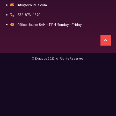
info@exaudus.com
832-876-4679
Office Hours: 8AM - 11PM Monday - Friday
казино лев
© Exaudus 2023. All Rights Reserved.