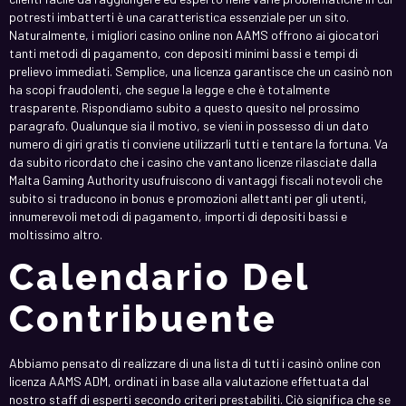
potresti imbatterti è una caratteristica essenziale per un sito.
Naturalmente, i migliori casino online non AAMS offrono ai giocatori
tanti metodi di pagamento, con depositi minimi bassi e tempi di
prelievo immediati. Semplice, una licenza garantisce che un casinò non
ha scopi fraudolenti, che segue la legge e che è totalmente
trasparente. Rispondiamo subito a questo quesito nel prossimo
paragrafo. Qualunque sia il motivo, se vieni in possesso di un dato
numero di giri gratis ti conviene utilizzarli tutti e tentare la fortuna. Va
da subito ricordato che i casino che vantano licenze rilasciate dalla
Malta Gaming Authority usufruiscono di vantaggi fiscali notevoli che
subito si traducono in bonus e promozioni allettanti per gli utenti,
innumerevoli metodi di pagamento, importi di depositi bassi e
moltissimo altro.
Calendario Del
Contribuente
Abbiamo pensato di realizzare di una lista di tutti i casinò online con
licenza AAMS ADM, ordinati in base alla valutazione effettuata dal
nostro staff di esperti secondo criteri prestabiliti. Ciò significa che se