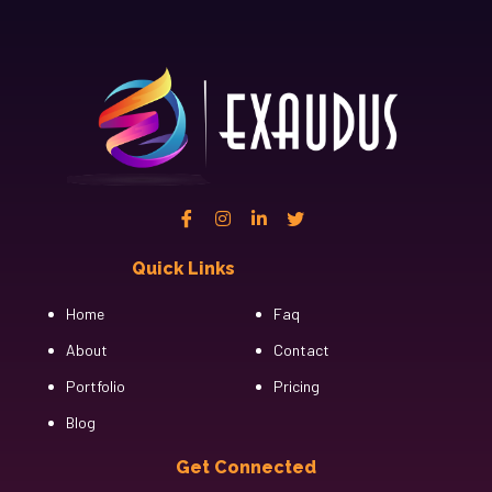
Quick Links
Cfgh
Home
Faq
About
Contact
Portfolio
Pricing
Blog
Get Connected