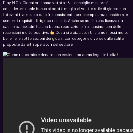
Play ‘N Go. Giocatori hanno votato: 6. Il consiglio migliore è
considerare quale bonus si adatti meglio al vostro stile di gioco: non
fatevi attrarre solo da cifre consistenti, per esempio, ma considerate
sempre i requisiti di rigioco richiesti. Anche se non ha una licenza da
casino aams/adm ha una buona reputazione fra i casino, con delle
recensioni molto positive.
Cosa ci è piaciuto: Ci siamo mossi molto
bene nelle sotto sezioni dei giochi, con cetegorie diverse dalle solite
proposte da altri operatori del settore.