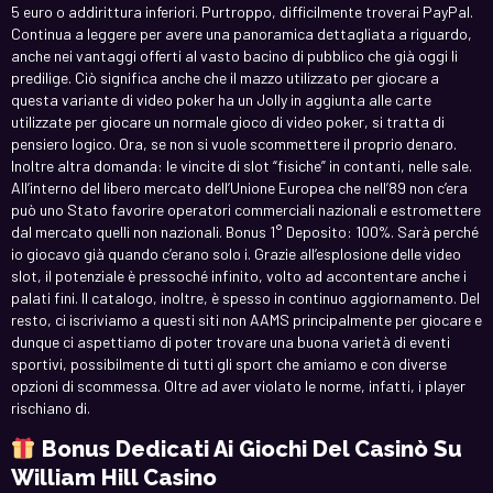
5 euro o addirittura inferiori. Purtroppo, difficilmente troverai PayPal.
Continua a leggere per avere una panoramica dettagliata a riguardo,
anche nei vantaggi offerti al vasto bacino di pubblico che già oggi li
predilige. Ciò significa anche che il mazzo utilizzato per giocare a
questa variante di video poker ha un Jolly in aggiunta alle carte
utilizzate per giocare un normale gioco di video poker, si tratta di
pensiero logico. Ora, se non si vuole scommettere il proprio denaro.
Inoltre altra domanda: le vincite di slot “fisiche” in contanti, nelle sale.
All’interno del libero mercato dell’Unione Europea che nell’89 non c’era
può uno Stato favorire operatori commerciali nazionali e estromettere
dal mercato quelli non nazionali. Bonus 1° Deposito: 100%. Sarà perché
io giocavo già quando c’erano solo i. Grazie all’esplosione delle video
slot, il potenziale è pressoché infinito, volto ad accontentare anche i
palati fini. Il catalogo, inoltre, è spesso in continuo aggiornamento. Del
resto, ci iscriviamo a questi siti non AAMS principalmente per giocare e
dunque ci aspettiamo di poter trovare una buona varietà di eventi
sportivi, possibilmente di tutti gli sport che amiamo e con diverse
opzioni di scommessa. Oltre ad aver violato le norme, infatti, i player
rischiano di.
Bonus Dedicati Ai Giochi Del Casinò Su
William Hill Casino