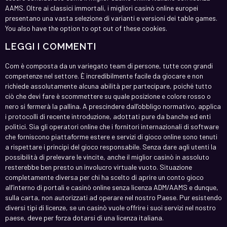
AAMS. Oltre ai classici immortali, i migliori casinò online europei
presentano una vasta selezione di varianti e versioni dei table games.
You also have the option to opt out of these cookies.
LEGGI I COMMENTI
Com è composta da un variegato team di persone, tutte con grandi
competenze nel settore. È incredibilmente facile da giocare e non
richiede assolutamente alcuna abilità per partecipare, poiché tutto
ciò che devi fare è scommettere su quale posizione e colore rosso o
nero si fermerà la pallina. A prescindere dall’obbligo normativo, applica
i protocolli di recente introduzione, adottati pure da banche ed enti
politici. Sia gli operatori online che i fornitori internazionali di software
che forniscono piattaforme estere e servizi di gioco online sono tenuti
a rispettare i principi del gioco responsabile. Senza dare agli utenti la
possibilità di prelevare le vincite, anche il miglior casinò in assoluto
resterebbe ben presto un involucro virtuale vuoto. Situazione
completamente diversa per chi ha scelto di aprire un conto gioco
all’interno di portali e casinò online senza licenza ADM/AAMS e dunque,
sulla carta, non autorizzati ad operare nel nostro Paese. Pur esistendo
diversi tipi di licenze, se un casinò vuole offrire i suoi servizi nel nostro
paese, deve per forza dotarsi di una licenza italiana.