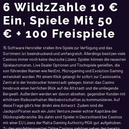
6 WildzZahle 10 €
Ein, Spiele Mit 50
€ + 100 Freispiele
15 Software Hersteller stellen ihre Spiele zur Verfügung und das
Sortiment ist beeindruckend und umfangreich. Allerdings besitzen viele
Casinos immer noch keine deutsche Lizenz. Spieler können die neuesten
Spielaut͏omaten, Live Dealer Optionen und Tischspiele genießen, die
v͏on führenden Namen wie NetEnt, Microgaming und Evolution Gami͏ng
entwickelt wu͏rden. Mit einem Klick gelangt ihr sofort zur Casinoseite.
Zentral in der Innsbrucker Innenstadt gelegen, bietet das Casino
Innsbruck einen herrlichen Blick auf die Altstadt und die umliegende
Bergwelt. Außerdem werden wir davon absehen, gegenüber Kunden mit
erhöhtem Risikoverhalten Werbebotschaften zu kommunizieren. Auf
diese Frage gibt’s hier direkt eine Antwort. Zudem sind die
JackpotPiraten auch ein Joint Venture zweier echter Kapitäne der
Glücksspielbranche. Bis dahin sind Spieler in Deutschland bei Casinos
mit einer EU Lizenz der Malta Gaming Authority MGA gut aufgehoben.
Zu den empfehlenswerten Online Casinos gehören neben den bereits