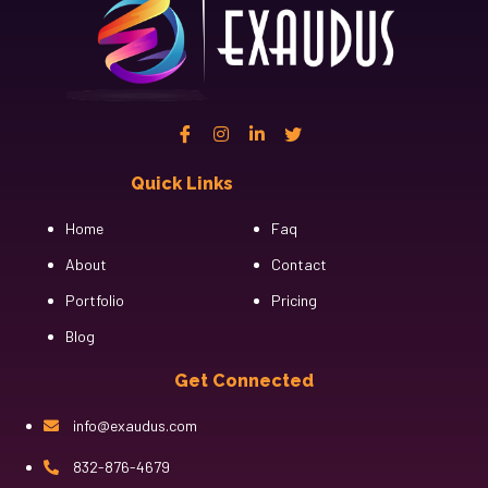
Quick Links
Cfgh
Home
Faq
About
Contact
Portfolio
Pricing
Blog
Get Connected
info@exaudus.com
832-876-4679