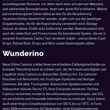
zurückliegenden Monaten, vor allem dank einer attraktiven Webseite
und zahlreichen Bonusaktionen, einen sehr guten Ruf erarbeitet. Welche
personenbezogenen Daten dabei an den für die Verarbeitung
Verantwortlichen übermittelt werden, ergibt sich aus der jeweiligen
Eingabemaske, die für die Registrierung verwendet wird. Abzüge
müssen an dieser Stelle nicht befürchtet werden. Beeindruckend sind
auch die vielen Boni und Promotionen für bestehende Spieler, die wir in
unserem StarGames Casino Test entdeckt haben – und zu denen Cash
Drops, Reload Boni, Drops and Wins sowie Gewinnspiele zählen.
Wunderino
Neue Online Casinos stellen Ihnen verschiedene Zahlungsmethoden zur
Auswahl. Manchmal kann es schwer sein, die Vertrauenswürdigkeit und
Legalität eines Casinos zu überprüfen. Sizzling Hot: Ein zeitloser
Klassiker von Novomatic mit fruchtigen Symbolen und feurigen
Gewinnen. Bei allen Tischspielen, klassischen Spielautomaten und
Videopoker müssen Sie nur 5% Ihres Einsatzes einsetzen. Seriöse
Casinos verwenden moderne Verschlüsselungstechnologien, wie SSL,
um persönliche und finanzielle Informationen zu schützen. Spirit bietet
auch einen Krypto Einzahlungsbonus von 100 % bis zu 1 BTC. In Form
eines Willkommensbonus für Neukunden, eines Einzahlungsbonus,