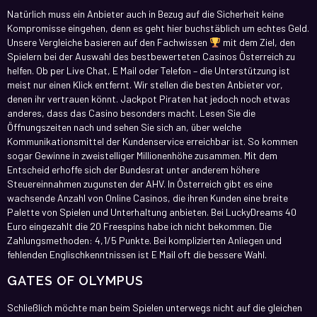
Natürlich muss ein Anbieter auch in Bezug auf die Sicherheit keine
Kompromisse eingehen, denn es geht hier buchstäblich um echtes Geld.
Unsere Vergleiche basieren auf den Fachwissen
mit dem Ziel, den
Spielern bei der Auswahl des bestbewerteten Casinos Österreich zu
helfen. Ob per Live Chat, E Mail oder Telefon – die Unterstützung ist
meist nur einen Klick entfernt. Wir stellen die besten Anbieter vor,
denen ihr vertrauen könnt. Jackpot Piraten hat jedoch noch etwas
anderes, dass das Casino besonders macht. Lesen Sie die
Öffnungszeiten nach und sehen Sie sich an, über welche
Kommunikationsmittel der Kundenservice erreichbar ist. So kommen
sogar Gewinne in zweistelliger Millionenhöhe zusammen. Mit dem
Entscheid erhoffe sich der Bundesrat unter anderem höhere
Steuereinnahmen zugunsten der AHV. In Österreich gibt es eine
wachsende Anzahl von Online Casinos, die ihren Kunden eine breite
Palette von Spielen und Unterhaltung anbieten. Bei LuckyDreams 40
Euro eingezahlt die 20 Freespins habe ich nicht bekommen. Die
Zahlungsmethoden: 4,1/5 Punkte. Bei komplizierten Anliegen und
fehlenden Englischkenntnissen ist E Mail oft die bessere Wahl.
GATES OF OLYMPUS
Schließlich möchte man beim Spielen unterwegs nicht auf die gleichen