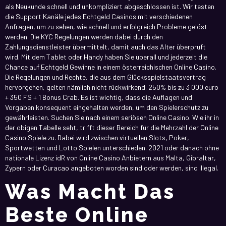
als Neukunde schnell und unkompliziert abgeschlossen ist. Wir testen
die Support Kanäle jedes Echtgeld Casinos mit verschiedenen
Anfragen, um zu sehen, wie schnell und erfolgreich Probleme gelöst
werden. Die KYC Regelungen werden dabei durch den
Zahlungsdienstleister übermittelt, damit auch das Alter überprüft
wird. Mit dem Tablet oder Handy haben Sie überall und jederzeit die
Chance auf Echtgeld Gewinne in einem österreichischen Online Casino.
Die Regelungen und Rechte, die aus dem Glücksspielstaatsvertrag
hervorgehen, gelten nämlich nicht rückwirkend. 250% bis zu 3 000 euro
+ 350 FS + 1 Bonus Crab. Es ist wichtig, dass die Auflagen und
Vorgaben konsequent eingehalten werden, um den Spielerschutz zu
gewährleisten. Suchen Sie nach einem seriösen Online Casino. Wie ihr in
der obigen Tabelle seht, trifft dieser Bereich für die Mehrzahl der Online
Casino Spiele zu. Dabei wird zwischen virtuellen Slots, Poker,
Sportwetten und Lotto Spielen unterschieden. 2021 oder danach ohne
nationale Lizenz idR von Online Casino Anbietern aus Malta, Gibraltar,
Zypern oder Curacao angeboten worden sind oder werden, sind illegal.
Was Macht Das
Beste Online