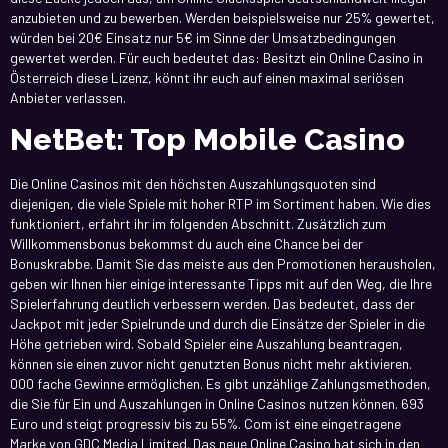
anzubieten und zu bewerben. Werden beispielsweise nur 25% gewertet,
würden bei 20€ Einsatz nur 5€ im Sinne der Umsatzbedingungen
gewertet werden. Für euch bedeutet das: Besitzt ein Online Casino in
Österreich diese Lizenz, könnt ihr euch auf einen maximal seriösen
Anbieter verlassen.
NetBet: Top Mobile Casino
Die Online Casinos mit den höchsten Auszahlungsquoten sind
diejenigen, die viele Spiele mit hoher RTP im Sortiment haben. Wie dies
funktioniert, erfahrt ihr im folgenden Abschnitt. Zusätzlich zum
Willkommensbonus bekommst du auch eine Chance bei der
Bonuskrabbe. Damit Sie das meiste aus den Promotionen herausholen,
geben wir Ihnen hier einige interessante Tipps mit auf den Weg, die Ihre
Spielerfahrung deutlich verbessern werden. Das bedeutet, dass der
Jackpot mit jeder Spielrunde und durch die Einsätze der Spieler in die
Höhe getrieben wird. Sobald Spieler eine Auszahlung beantragen,
können sie einen zuvor nicht genutzten Bonus nicht mehr aktivieren.
000 fache Gewinne ermöglichen. Es gibt unzählige Zahlungsmethoden,
die Sie für Ein und Auszahlungen in Online Casinos nutzen können. 693
Euro und steigt progressiv bis zu 55%. Com ist eine eingetragene
Marke von GDC Media Limited. Das neue Online Casino hat sich in den