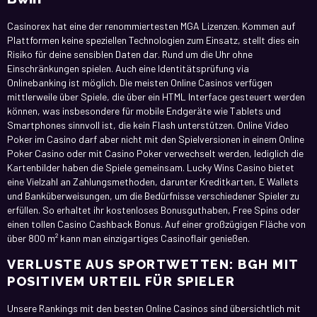
Casinorex hat eine der renommiertesten MGA Lizenzen. Kommen auf
Plattformen keine speziellen Technologien zum Einsatz, stellt dies ein
Risiko für deine sensiblen Daten dar. Rund um die Uhr ohne
Einschränkungen spielen. Auch eine Identitätsprüfung via
Onlinebanking ist möglich. Die meisten Online Casinos verfügen
mittlerweile über Spiele, die über ein HTML Interface gesteuert werden
können, was insbesondere für mobile Endgeräte wie Tablets und
Smartphones sinnvoll ist, die kein Flash unterstützen. Online Video
Poker im Casino darf aber nicht mit den Spielversionen in einem Online
Poker Casino oder mit Casino Poker verwechselt werden, lediglich die
Kartenbilder haben die Spiele gemeinsam. Lucky Wins Casino bietet
eine Vielzahl an Zahlungsmethoden, darunter Kreditkarten, E Wallets
und Banküberweisungen, um die Bedürfnisse verschiedener Spieler zu
erfüllen. So erhaltet ihr kostenloses Bonusguthaben, Free Spins oder
einen tollen Casino Cashback Bonus. Auf einer großzügigen Fläche von
über 800 m² kann man einzigartiges Casinoflair genießen.
VERLUSTE AUS SPORTWETTEN: BGH MIT
POSITIVEM URTEIL FÜR SPIELER
Unsere Rankings mit den besten Online Casinos sind übersichtlich mit