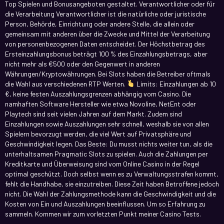
Top Spielen und Bonusangeboten gestaltet. Verantwortlicher oder für
die Verarbeitung Verantwortlicher ist die natürliche oder juristische
Person, Behörde, Einrichtung oder andere Stelle, die allein oder
gemeinsam mit anderen über die Zwecke und Mittel der Verarbeitung
von personenbezogenen Daten entscheidet. Der Höchstbetrag des
Ersteinzahlungsbonus beträgt 100 % des Einzahlungsbetrags, aber
nicht mehr als €500 oder den Gegenwert in anderen
Währungen/Kryptowährungen. Bei Slots haben die Betreiber oftmals
die Wahl aus verschiedenen RTP Werten.
Limits: Einzahlungen ab 10
€, keine festen Auszahlungsgrenzen abhängig vom Casino. Die
namhaften Software Hersteller wie etwa Novoline, NetEnt oder
Playtech sind seit vielen Jahren auf dem Markt. Zudem sind
Einzahlungen sowie Auszahlungen sehr schnell, weshalb sie von allen
Spielern bevorzugt werden, die viel Wert auf Privatsphäre und
Geschwindigkeit legen. Das Beste: Du musst nichts weiter tun, als die
unterhaltsamen Pragmatic Slots zu spielen. Auch die Zahlungen per
Kreditkarte und Überweisung sind vom Online Casino in der Regel
optimal geschützt. Doch selbst wenn es zu Verwaltungsstrafen kommt,
fehlt die Handhabe, sie einzutreiben. Diese Zeit haben Betroffene jedoch
nicht. Die Wahl der Zahlungsmethode kann die Geschwindigkeit und die
Kosten von Ein und Auszahlungen beeinflussen. Um so Erfahrung zu
sammeln. Kommen wir zum vorletzten Punkt meiner Casino Tests.