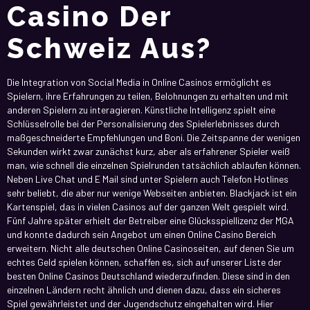
Casino Der
Schweiz Aus?
Die Integration von Social Media in Online Casinos ermöglicht es
Spielern, ihre Erfahrungen zu teilen, Belohnungen zu erhalten und mit
anderen Spielern zu interagieren. Künstliche Intelligenz spielt eine
Schlüsselrolle bei der Personalisierung des Spielerlebnisses durch
maßgeschneiderte Empfehlungen und Boni. Die Zeitspanne der wenigen
Sekunden wirkt zwar zunächst kurz, aber als erfahrener Spieler weiß
man, wie schnell die einzelnen Spielrunden tatsächlich ablaufen können.
Neben Live Chat und E Mail sind unter Spielern auch Telefon Hotlines
sehr beliebt, die aber nur wenige Webseiten anbieten. Blackjack ist ein
Kartenspiel, das in vielen Casinos auf der ganzen Welt gespielt wird.
Fünf Jahre später erhielt der Betreiber eine Glücksspiellizenz der MGA
und konnte dadurch sein Angebot um einen Online Casino Bereich
erweitern. Nicht alle deutschen Online Casinoseiten, auf denen Sie um
echtes Geld spielen können, schaffen es, sich auf unserer Liste der
besten Online Casinos Deutschland wiederzufinden. Diese sind in den
einzelnen Ländern recht ähnlich und dienen dazu, dass ein sicheres
Spiel gewährleistet und der Jugendschutz eingehalten wird. Hier