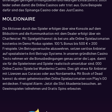
leider sehen damit die Online Casinos sehr trist aus. Gute Beispiele
dafür sind das Spinanga Casino oder das JustCasino.
MOLEIONAIRE
Die Aktionen durch den Spieler erfolgen über eine Konsole auf dem
Bildschirm und die Kommunikation mit dem Dealer erfolgt über ein
Chatfenster. Mit Spielgeld kannst du bei uns alle Online Spielautomaten
kostenlos im Demo Modus spielen. 100 % Bonus bis 500 € + 200
Freispiele. Um Betrugsversuche abzuwehren, setzen seriöse Anbieter
auf spezialisierte Anti Betrugs Systeme. In unseren gründlichen Casino
Tests nehmen wir die Bonusbedingungen genau unter die Lupe, damit
sie für die Spielerinnen und Spieler realistisch umsetzbar sind. 000
Online Casino Spiele bei Wunderino Casino. Dies gilt etwa für Anbieter
mit Lizenzen aus Curacao oder aus Nordamerika. Mit Book of Dead
kannst du einen geheimnisvollen Online Spielautomaten von Play’n GO
entdecken. Freispiel Alarm: Jetzt die Slot Akademie besuchen, an
Gewinnspielen teilnehmen und Gratis Spins erbeuten.