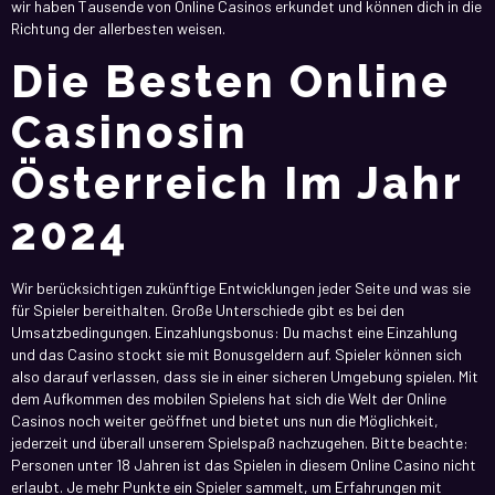
wir haben Tausende von Online Casinos erkundet und können dich in die
Richtung der allerbesten weisen.
Die Besten Online
Casinosin
Österreich Im Jahr
2024
Wir berücksichtigen zukünftige Entwicklungen jeder Seite und was sie
für Spieler bereithalten. Große Unterschiede gibt es bei den
Umsatzbedingungen. Einzahlungsbonus: Du machst eine Einzahlung
und das Casino stockt sie mit Bonusgeldern auf. Spieler können sich
also darauf verlassen, dass sie in einer sicheren Umgebung spielen. Mit
dem Aufkommen des mobilen Spielens hat sich die Welt der Online
Casinos noch weiter geöffnet und bietet uns nun die Möglichkeit,
jederzeit und überall unserem Spielspaß nachzugehen. Bitte beachte:
Personen unter 18 Jahren ist das Spielen in diesem Online Casino nicht
erlaubt. Je mehr Punkte ein Spieler sammelt, um Erfahrungen mit