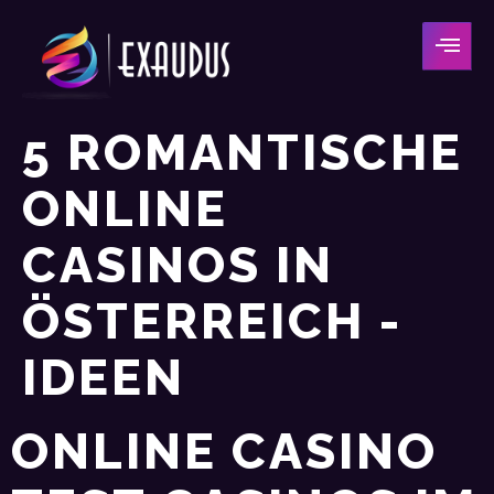
5 ROMANTISCHE
ONLINE
CASINOS IN
ÖSTERREICH -
IDEEN
ONLINE CASINO