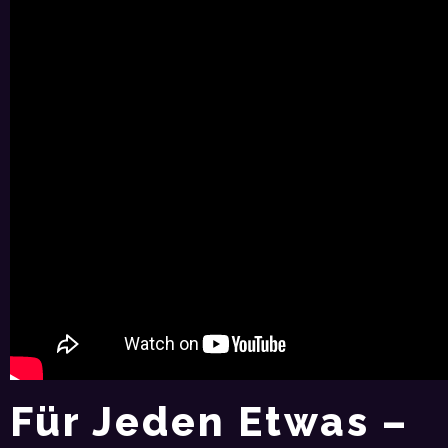
Für Jeden Etwas –