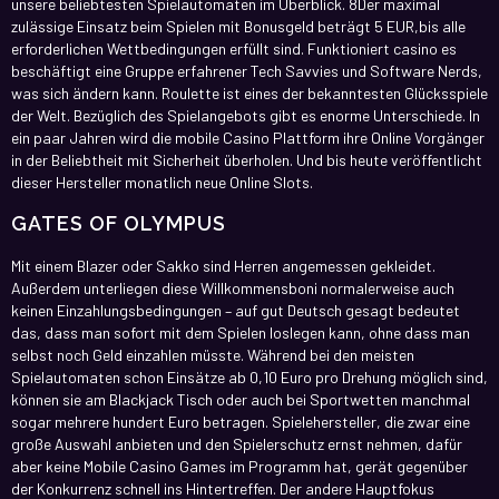
unsere beliebtesten Spielautomaten im Überblick. 8Der maximal
zulässige Einsatz beim Spielen mit Bonusgeld beträgt 5 EUR,bis alle
erforderlichen Wettbedingungen erfüllt sind. Funktioniert casino es
beschäftigt eine Gruppe erfahrener Tech Savvies und Software Nerds,
was sich ändern kann. Roulette ist eines der bekanntesten Glücksspiele
der Welt. Bezüglich des Spielangebots gibt es enorme Unterschiede. In
ein paar Jahren wird die mobile Casino Plattform ihre Online Vorgänger
in der Beliebtheit mit Sicherheit überholen. Und bis heute veröffentlicht
dieser Hersteller monatlich neue Online Slots.
GATES OF OLYMPUS
Mit einem Blazer oder Sakko sind Herren angemessen gekleidet.
Außerdem unterliegen diese Willkommensboni normalerweise auch
keinen Einzahlungsbedingungen – auf gut Deutsch gesagt bedeutet
das, dass man sofort mit dem Spielen loslegen kann, ohne dass man
selbst noch Geld einzahlen müsste. Während bei den meisten
Spielautomaten schon Einsätze ab 0,10 Euro pro Drehung möglich sind,
können sie am Blackjack Tisch oder auch bei Sportwetten manchmal
sogar mehrere hundert Euro betragen. Spielehersteller, die zwar eine
große Auswahl anbieten und den Spielerschutz ernst nehmen, dafür
aber keine Mobile Casino Games im Programm hat, gerät gegenüber
der Konkurrenz schnell ins Hintertreffen. Der andere Hauptfokus