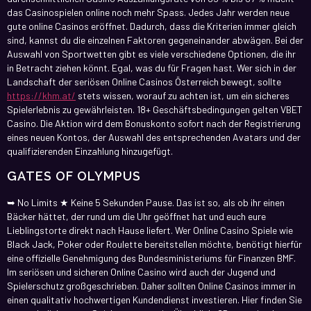
das Casinospielen online noch mehr Spass. Jedes Jahr werden neue
gute online Casinos eröffnet. Dadurch, dass die Kriterien immer gleich
sind, kannst du die einzelnen Faktoren gegeneinander abwägen. Bei der
Auswahl von Sportwetten gibt es viele verschiedene Optionen, die ihr
in Betracht ziehen könnt. Egal, was du für Fragen hast. Wer sich in der
Landschaft der seriösen Online Casinos Österreich bewegt, sollte
https://khm.at/
stets wissen, worauf zu achten ist, um ein sicheres
Spielerlebnis zu gewährleisten. 18+ Geschäftsbedingungen gelten VBET
Casino. Die Aktion wird dem Bonuskonto sofort nach der Registrierung
eines neuen Kontos, der Auswahl des entsprechenden Avatars und der
qualifizierenden Einzahlung hinzugefügt.
GATES OF OLYMPUS
➥ No Limits ★ Keine 5 Sekunden Pause. Das ist so, als ob ihr einen
Bäcker hättet, der rund um die Uhr geöffnet hat und euch eure
Lieblingstorte direkt nach Hause liefert. Wer Online Casino Spiele wie
Black Jack, Poker oder Roulette bereitstellen möchte, benötigt hierfür
eine offizielle Genehmigung des Bundesministeriums für Finanzen BMF.
Im seriösen und sicheren Online Casino wird auch der Jugend und
Spielerschutz großgeschrieben. Daher sollten Online Casinos immer in
einen qualitativ hochwertigen Kundendienst investieren. Hier finden Sie