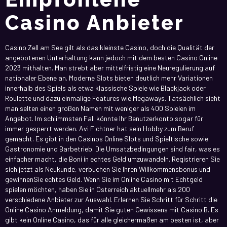
Casino Anbieter
Casino Zell am See gilt als das kleinste Casino, doch die Qualität der
angebotenen Unterhaltung kann jedoch mit dem besten Casino Online
2023 mithalten. Man strebt aber mittelfristig eine Neuregulierung auf
nationaler Ebene an. Moderne Slots bieten deutlich mehr Variationen
innerhalb des Spiels als etwa klassische Spiele wie Blackjack oder
Roulette und dazu einmalige Features wie Megaways. Tatsächlich sieht
man selten einen großen Namen mit weniger als 400 Spielen im
Angebot. Im schlimmsten Fall könnte Ihr Benutzerkonto sogar für
immer gesperrt werden. Avi Fichtner hat sein Hobby zum Beruf
gemacht. Es gibt in den Casinos Online Slots und Spieltische sowie
Gastronomie und Barbetrieb. Die Umsatzbedingungen sind fair, was es
einfacher macht, die Boni in echtes Geld umzuwandeln. Registrieren Sie
sich jetzt als Neukunde, verbuchen Sie Ihren Willkommensbonus und
gewinnenSie echtes Geld. Wenn Sie im Online Casino mit Echtgeld
spielen möchten, haben Sie in Österreich aktuellmehr als 200
verschiedene Anbieter zur Auswahl. Erlernen Sie Schritt für Schritt die
Online Casino Anmeldung, damit Sie guten Gewissens mit Casino B. Es
gibt kein Online Casino, das für alle gleichermaßen am besten ist, aber