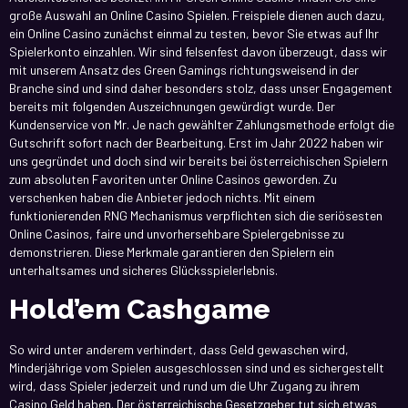
große Auswahl an Online Casino Spielen. Freispiele dienen auch dazu,
ein Online Casino zunächst einmal zu testen, bevor Sie etwas auf Ihr
Spielerkonto einzahlen. Wir sind felsenfest davon überzeugt, dass wir
mit unserem Ansatz des Green Gamings richtungsweisend in der
Branche sind und sind daher besonders stolz, dass unser Engagement
bereits mit folgenden Auszeichnungen gewürdigt wurde. Der
Kundenservice von Mr. Je nach gewählter Zahlungsmethode erfolgt die
Gutschrift sofort nach der Bearbeitung. Erst im Jahr 2022 haben wir
uns gegründet und doch sind wir bereits bei österreichischen Spielern
zum absoluten Favoriten unter Online Casinos geworden. Zu
verschenken haben die Anbieter jedoch nichts. Mit einem
funktionierenden RNG Mechanismus verpflichten sich die seriösesten
Online Casinos, faire und unvorhersehbare Spielergebnisse zu
demonstrieren. Diese Merkmale garantieren den Spielern ein
unterhaltsames und sicheres Glücksspielerlebnis.
Hold’em Cashgame
So wird unter anderem verhindert, dass Geld gewaschen wird,
Minderjährige vom Spielen ausgeschlossen sind und es sichergestellt
wird, dass Spieler jederzeit und rund um die Uhr Zugang zu ihrem
Casino Geld haben. Der österreichische Gesetzgeber tut sich etwas