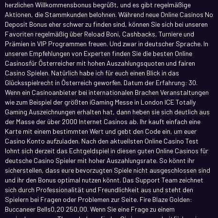
herzlichen Willkommensbonus begrüßt, und es gibt regelmäßige
Aktionen, die Stammkunden belohnen. Während neue Online Casinos No
Deposit Bonus eher schwer zu finden sind, können Sie sich bei unseren
Favoriten regelmäßig über Reload Boni, Cashbacks, Turniere und
Prämien in VIP Programmen freuen. Und zwar in deutscher Sprache. In
unseren Empfehlungen von Experten finden Sie die besten Online
Casinosfür Österreicher mit hohen Auszahlungsquoten und fairen
Casino Spielen. Natürlich habe ich für euch einen Blick in das
Glücksspielrecht in Österreich geworfen. Datum der Erfahrung: 30.
Wenn ein Casinoanbieter bei internationalen Brachen Veranstaltungen
wie zum Beispiel der größten iGaming Messe in London ICE Totally
Gaming Auszeichnungen erhalten hat, dann heben sie sich deutlich aus
der Masse der über 2000 Internet Casinos ab. Ihr kauft einfach eine
Karte mit einem bestimmten Wert und gebt den Code ein, um euer
Casino Konto aufzuladen. Nach den aktuellsten Online Casino Test
lohnt sich derzeit das Echtgeldspiel in diesen guten Online Casinos für
deutsche Casino Spieler mit hoher Auszahlungsrate. So könnt ihr
sicherstellen, dass eure bevorzugten Spiele nicht ausgeschlossen sind
und ihr den Bonus optimal nutzen könnt. Das Support Team zeichnet
sich durch Professionalität und Freundlichkeit aus und steht den
Spielern bei Fragen oder Problemen zur Seite. Fire Blaze Golden:
Buccaneer Bells0,20 250,00. Wenn Sie eine Frage zu einem