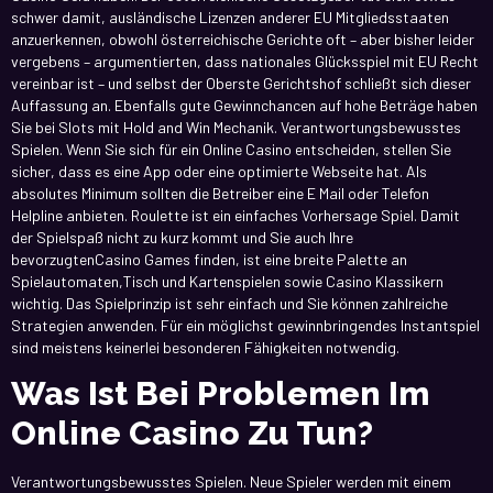
schwer damit, ausländische Lizenzen anderer EU Mitgliedsstaaten
anzuerkennen, obwohl österreichische Gerichte oft – aber bisher leider
vergebens – argumentierten, dass nationales Glücksspiel mit EU Recht
vereinbar ist – und selbst der Oberste Gerichtshof schließt sich dieser
Auffassung an. Ebenfalls gute Gewinnchancen auf hohe Beträge haben
Sie bei Slots mit Hold and Win Mechanik. Verantwortungsbewusstes
Spielen. Wenn Sie sich für ein Online Casino entscheiden, stellen Sie
sicher, dass es eine App oder eine optimierte Webseite hat. Als
absolutes Minimum sollten die Betreiber eine E Mail oder Telefon
Helpline anbieten. Roulette ist ein einfaches Vorhersage Spiel. Damit
der Spielspaß nicht zu kurz kommt und Sie auch Ihre
bevorzugtenCasino Games finden, ist eine breite Palette an
Spielautomaten,Tisch und Kartenspielen sowie Casino Klassikern
wichtig. Das Spielprinzip ist sehr einfach und Sie können zahlreiche
Strategien anwenden. Für ein möglichst gewinnbringendes Instantspiel
sind meistens keinerlei besonderen Fähigkeiten notwendig.
Was Ist Bei Problemen Im
Online Casino Zu Tun?
Verantwortungsbewusstes Spielen. Neue Spieler werden mit einem