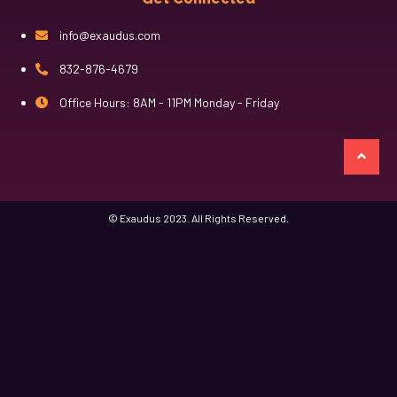
info@exaudus.com
832-876-4679
Office Hours: 8AM - 11PM Monday - Friday
казино лев
© Exaudus 2023. All Rights Reserved.