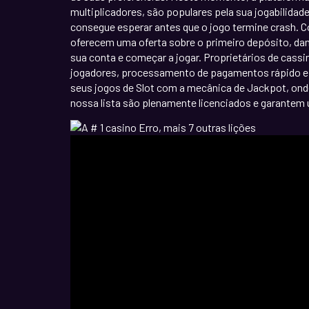
multiplicadores, são populares pela sua jogabilida
consegue esperar antes que o jogo termine crash. C
oferecem uma oferta sobre o primeiro depósito, da
sua conta e começar a jogar. Proprietários de cas
jogadores, processamento de pagamentos rápido e m
seus jogos de Slot com a mecânica de Jackpot, ond
nossa lista são plenamente licenciados e garantem