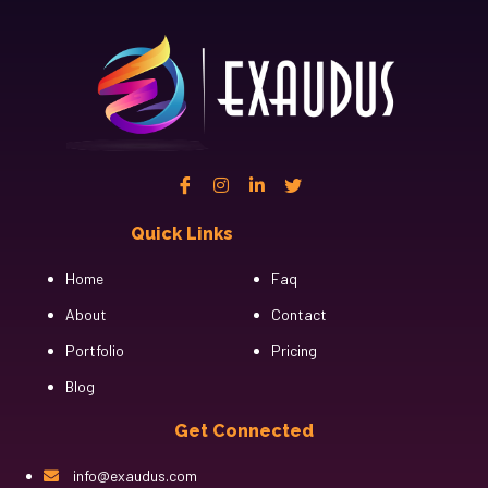
Quick Links
Cfgh
Home
Faq
About
Contact
Portfolio
Pricing
Blog
Get Connected
info@exaudus.com