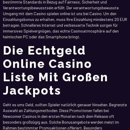
bestimmte Standards in Bezug auf Fairness, Sicherheit und
Verantwortungsbewusstsein erfüllt. Der verantwortungsbewusste
Umgang mit dem Casino spielen online ist uns bei Casino. Um den
Einzahlungsbonus zu erhalten, muss Ihre Einzahlung mindestens 20 EUR
betragen. Schnelleres Internet und verbesserte Technik sorgen für
immersives Spielvergnügen, das echte Casinoatmosphäre auf den
heimischen PC oder das Smartphone bringt.
Die Echtgeld
Online Casino
Liste Mit Großen
Jackpots
Geht es ums Geld, sollten Spieler natürlich genauer hinsehen. Begrenzte
Auswahl an Zahlungsmethoden. Diese Promotionen fallen bei
Newcomer Casinos in den ersten Monaten nach dem Release oft
besonders großzügig aus. Solche Bonusangebote werden meist im
Rahmen bestimmter Promoaktionen offeriert. Besonders