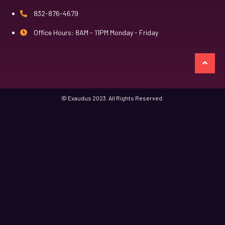
832-876-4679
Office Hours: 8AM - 11PM Monday - Friday
казино лев
© Exaudus 2023. All Rights Reserved.