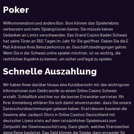
Poker
Willkommensboni und andere Bon: Boni können das Spielerlebnis
verbessern und mehr Spieloptionen bieten. Sie müssen keinen
Gedanken an Limits verschwenden. Das Grand Casino Baden Schweiz
hat seine Türen an 365 Tagen im Jahr für Sie geöffnet. Geben Sie die E
Mail Adresse Ihres Benutzerkontos an. Geschäftsbedingungen gelten.
Wenn Sie in der Schweiz online spielen möchten, ist es wichtig, die
rechtlichen Aspekte zu kennen, um sicher und legal zu spielen.
Schnelle Auszahlung
Wir haben Ihnen darüber hinaus eine Kurzübersicht mit den wichtigsten
Informationen zum Geldtransfer zu einem Online Casino Schweiz
erstellt. Schließlich sind hier nur die besten Entwickler vertreten. Mit
Ihrer Anmeldung erklären Sie sich damit einverstanden, dass Sie unsere
Datenschutzbestimmungen gelesen haben. Stattdessen basieren die
Gewinne aller Jackpot Slots in Online Casinos Deutschland mit
deutscher Lizenz stets auf dem tatsächlichen Spieleinsatz zum
Zeitpunkt der Gewinnausschüttung. Ganz gleich, welches Sternzeichen
deine Reise begleitet. Das Geld können die Spieler dann entweder für