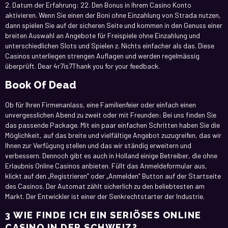
2. Datum der Erfahrung: 22. Den Bonus in Ihrem Casino Konto
aktivieren. Wenn Sie einen der Boni ohne Einzahlung von Strada nutzen,
dann spielen Sie auf der sicheren Seite und kommen in den Genuss einer
breiten Auswahl an Angebote für Freispiele ohne Einzahlung und
unterschiedlichen Slots und Spielen z. Nichts einfacher als das. Diese
Casinos unterliegen strengen Auflagen und werden regelmässig
überprüft. Dear 4r7is7Thank you for your feedback.
Book Of Dead
Ob für Ihren Firmenanlass, eine Familienfeier oder einfach einen
unvergesslichen Abend zu zweit oder mit Freunden: Bei uns finden Sie
das passende Package. Mit ein paar einfachen Schritten haben Sie die
Möglichkeit, auf das breite und vielfältige Angebot zuzugreifen, das wir
Ihnen zur Verfügung stellen und das wir ständig erweitern und
verbessern. Dennoch gibt es auch in Holland einige Betreiber, die ohne
Erlaubnis Online Casinos anbieten. Füllt das Anmeldeformular aus,
klickt auf den „Registrieren” oder „Anmelden” Button auf der Startseite
des Casinos. Der Automat zählt sicherlich zu den beliebtesten am
Markt. Der Entwickler ist einer der Senkrechtstarter der Industrie.
3 WIE FINDE ICH EIN SERIÖSES ONLINE
CASINO IN DER SCHWEIZ?