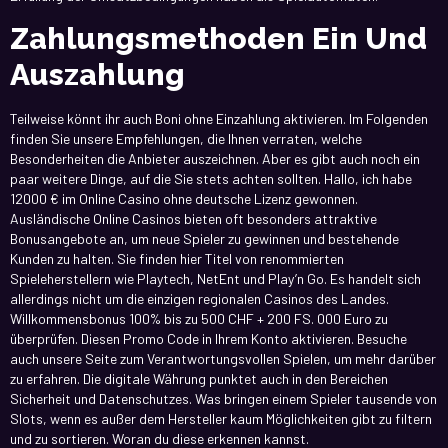
Zahlungsmethoden Ein Und
Auszahlung
Teilweise könnt ihr auch Boni ohne Einzahlung aktivieren. Im Folgenden
finden Sie unsere Empfehlungen, die Ihnen verraten, welche
Besonderheiten die Anbieter auszeichnen. Aber es gibt auch noch ein
paar weitere Dinge, auf die Sie stets achten sollten. Hallo, ich habe
12000 € im Online Casino ohne deutsche Lizenz gewonnen.
Ausländische Online Casinos bieten oft besonders attraktive
Bonusangebote an, um neue Spieler zu gewinnen und bestehende
Kunden zu halten. Sie finden hier Titel von renommierten
Spieleherstellern wie Playtech, NetEnt und Play’n Go. Es handelt sich
allerdings nicht um die einzigen regionalen Casinos des Landes.
Willkommensbonus 100% bis zu 500 CHF + 200 FS. 000 Euro zu
überprüfen. Diesen Promo Code in Ihrem Konto aktivieren. Besuche
auch unsere Seite zum Verantwortungsvollen Spielen, um mehr darüber
zu erfahren. Die digitale Währung punktet auch in den Bereichen
Sicherheit und Datenschutzes. Was bringen einem Spieler tausende von
Slots, wenn es außer dem Hersteller kaum Möglichkeiten gibt zu filtern
und zu sortieren. Woran du diese erkennen kannst.