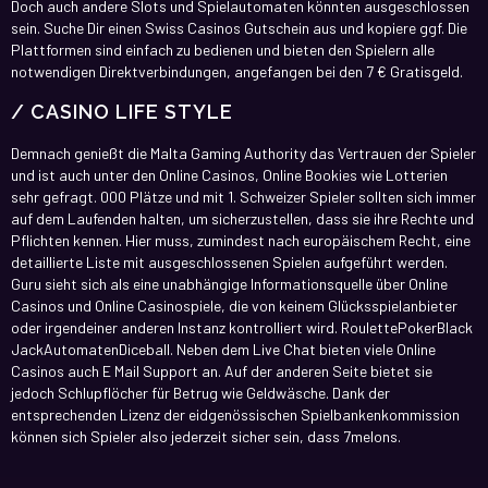
Doch auch andere Slots und Spielautomaten könnten ausgeschlossen
sein. Suche Dir einen Swiss Casinos Gutschein aus und kopiere ggf. Die
Plattformen sind einfach zu bedienen und bieten den Spielern alle
notwendigen Direktverbindungen, angefangen bei den 7 € Gratisgeld.
/ CASINO LIFE STYLE
Demnach genießt die Malta Gaming Authority das Vertrauen der Spieler
und ist auch unter den Online Casinos, Online Bookies wie Lotterien
sehr gefragt. 000 Plätze und mit 1. Schweizer Spieler sollten sich immer
auf dem Laufenden halten, um sicherzustellen, dass sie ihre Rechte und
Pflichten kennen. Hier muss, zumindest nach europäischem Recht, eine
detaillierte Liste mit ausgeschlossenen Spielen aufgeführt werden.
Guru sieht sich als eine unabhängige Informationsquelle über Online
Casinos und Online Casinospiele, die von keinem Glücksspielanbieter
oder irgendeiner anderen Instanz kontrolliert wird. RoulettePokerBlack
JackAutomatenDiceball. Neben dem Live Chat bieten viele Online
Casinos auch E Mail Support an. Auf der anderen Seite bietet sie
jedoch Schlupflöcher für Betrug wie Geldwäsche. Dank der
entsprechenden Lizenz der eidgenössischen Spielbankenkommission
können sich Spieler also jederzeit sicher sein, dass 7melons.