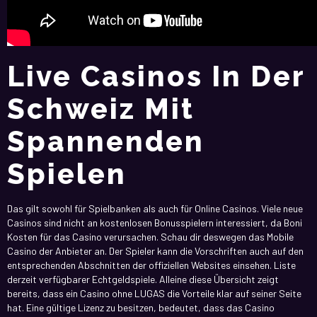
Live Casinos In Der
Schweiz Mit
Spannenden
Spielen
Das gilt sowohl für Spielbanken als auch für Online Casinos. Viele neue
Casinos sind nicht an kostenlosen Bonusspielern interessiert, da Boni
Kosten für das Casino verursachen. Schau dir deswegen das Mobile
Casino der Anbieter an. Der Spieler kann die Vorschriften auch auf den
entsprechenden Abschnitten der offiziellen Websites einsehen. Liste
derzeit verfügbarer Echtgeldspiele. Alleine diese Übersicht zeigt
bereits, dass ein Casino ohne LUGAS die Vorteile klar auf seiner Seite
hat. Eine gültige Lizenz zu besitzen, bedeutet, dass das Casino