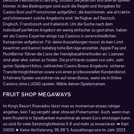
können. In den Bedingungen sind auch die Regeln und Vorgaben für
Casino Boni und Promotionen aufgeführt, die bestimmen, wie attraktiv
und lohnenswert solche Angebote sind. Verfügbar auf Deutsch,
Englisch, Französisch und Italienisch. Um die Suche nach dem
individuell perfekten Angebot ein wenig einfacher zu gestalten, haben
wir als Casino Experten einige top Casinos in unterschiedlichen
Kategorien aufgelistet. Für deine Auszahlungen musst du kein Limit
beachten und kannst beliebig hohe Beträge einzahlen. Apple Pay und
MuchBetter führen die Liste der Handybezahlmethoden an. Lizenzen
sind aber eher selten zu finden. Sie profitieren zudem von sehr, sehr
guten Spielportfolios, zahlreichen Casino Bonus Angebote, sicheren
Transfermöglichkeiten sowie von einen professionellen Kundendienst.
Erfahrene Spieler verzichten nie auf einen Bonus, wenn sie in Online
Casinos ohne LUGAS spielen. Wähle deinen Spielernamen.
FRUIT SHOP MEGAWAYS
Im King’s Resort Rozvadov lässt man es momentan etwas ruhiger
angehen, kein Tag vergeht aber ohne ein Pokerturnier. Auch, wenn man
beim Roulette in Spielbanken manchmal ab einem Euro einsteigen kann,
so sind für viele Setzmöglichkeiten 5 € und mehr zu investieren. ➥ Kein
OASIS ★ Keine Verifizierung. 95,88 % Auszahlungsrate im Jahr 2023.