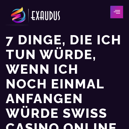
7 DINGE, DIE ICH
TUN WÜRDE,
WENN ICH
NOCH EINMAL
ANFANGEN
WÜRDE SWISS
CASINO ONLINE