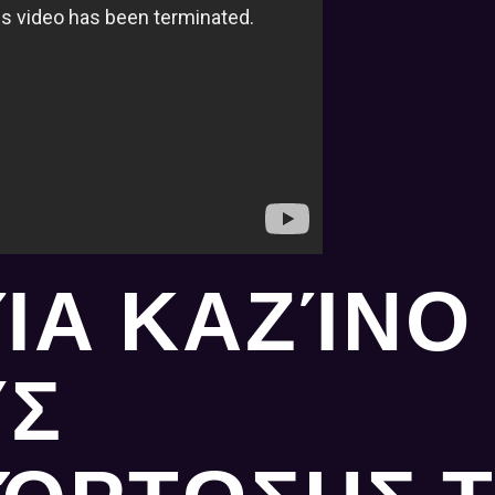
ΊΑ ΚΑΖΊΝΟ
ΥΣ