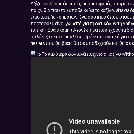
Αξίζει να ξέρετε ότι αυτές οι προσφορές μπορούν
παιχνίδια που του υποδεικνύει το καζίνο, είτε σε 
επιστροφής χρημάτων, ένα σύστημα όπου στους πα
πορτοφόλι, είναι γνωστό για τη διευκόλυνση γρήγ
τυπική. Ένα ακόμη πλεονέκτημα που έχουν τα διαδι
μπλάκτζακ και η ρουλέτα. Πρόκειται φυσικά για το
dealers που θα βρεις θα σε υποδεχτούν και θα σε