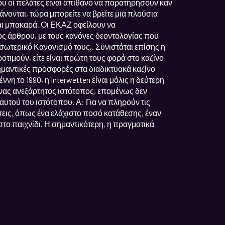
υ οι πελάτες είναι απίθανο να παρατηρήσουν καν
ξάνονται, τώρα μπορείτε να βρείτε μια πλούσια
και μπακαρά. Οι ΕΚΑΖ οφείλουν να
τος άρθρου, με τους κανόνες δεοντολογίας που
 Εσωτερικό Κανονισμό τους,. Συνιστάται επίσης η
ροτιμούν, είτε είναι πρώτη τους φορά στο καζίνο
ημαντικές προσφορές στα διαδικτυακά καζίνο
νη το 1990, η Interwetten είναι μόλις η δεύτερη
ένας ανεξάρτητος ιστότοπος, επομένως δεν
υτού του ιστότοπου. Α: Για να πληρούν τις
εις, όπως ένα ελάχιστο ποσό κατάθεσης, έναν
ο παιχνίδι. Η σημαντικότερη, η πραγματικά