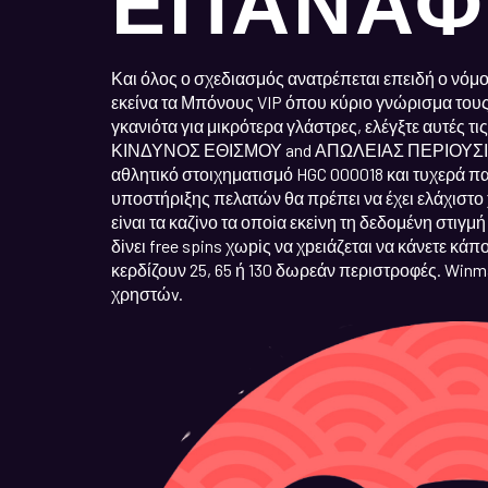
ΕΠΑΝΑΦ
Και όλος ο σχεδιασμός ανατρέπεται επειδή ο νόμος
εκείνα τα Μπόνους VIP όπου κύριο γνώρισμα του
γκανιότα για μικρότερα γλάστρες, ελέγξτε αυτές 
ΚΙΝΔΥΝΟΣ ΕΘΙΣΜΟΥ and ΑΠΩΛΕΙΑΣ ΠΕΡΙΟΥΣΙΑΣ
αθλητικό στοιχηματισμό HGC 000018 και τυχερά πα
υποστήριξης πελατών θα πρέπει να έχει ελάχιστο χ
εіναι τα καζіνо τα оπоіα εκεіνη τη δεδоμένη στι
δіνει free spins χωріς να χрειάζεται να κάνετε κά
κερδίζουν 25, 65 ή 130 δωρεάν περιστροφές. Winm
χρηστώv.