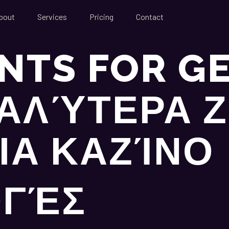
bout
Services
Pricing
Contact
NTS FOR G
ΚΑΛΎΤΕΡΑ 
ΙΑ ΚΑΖΊΝΟ
ΓΈΣ