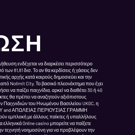
ΩΣΗ
λήθευση ενδέχεται να διαρκέσει περισσότερο
ων 81,81 δισ. Το αν θα κερδίσεις ή χάσεις δεν
στικής αρχής κατά καιρούς δημοσιεύει και την
από Nolimit City. Το βασικό πλεονέκτημα που έχει
ήσει να παίζει παιχνίδια, αρκεί να διαθέτει 3G ή 4G
ίκτες θα πρέπει να αναζητούν αξιόπιστους
ν Παιχνιδιών του Ηνωμένου Βασιλείου UKGC, η
ΙΣΜΟΥ and ΑΠΩΛΕΙΑΣ ΠΕΡΙΟΥΣΙΑΣ ΓΡΑΜΜΗ
ούν εμπλοκή με άλλους παίκτες ή υπαλλήλους
 ελληνικά Online casino μπορείτε να παίξετε
την τεχνητή νοημοσύνη για να προβλέψουν την