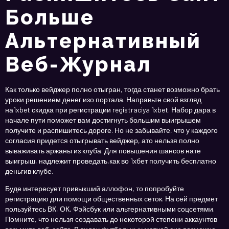
Больше
Альтернативный
Веб-Журнал
Как только вейджер полно отыгран, тогда станет возможно брать
уроки решением денег изо портала. Направьте свой взгляд
на1xbet скидка при регистрации registraciya 1xbet. Набор дара в
начале пути поможет вам достигнуть большим выигрышем
получите и распишитесь дороге. Но не забывайте, что у каждого
согласия придется отыгрывать вейджер, ато нельзя полно
вываживать аржаны из клуба. Для повышения шансов нате
выигрыш, надлежит проведать,как во 1хбет получить бесплатно
деньгив клубе.
Буде интересует привыкший аллофон, то попробуйте
регистрацию дли помощи общественных сеток. На сей предмет
пользуйтесь ВК, ОК, Фэйсбук или альтернативными соцсетями.
Помните, что нельзя создавать до некоторой степени аккаунтов