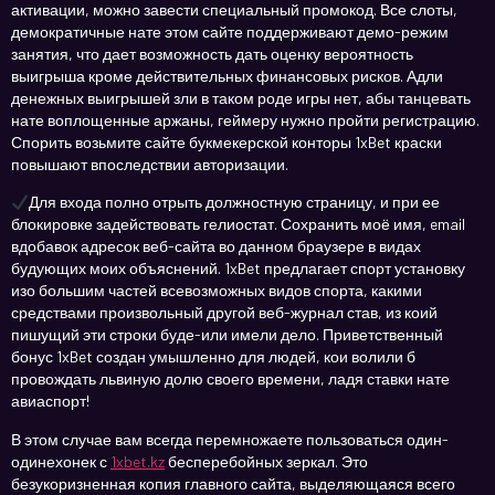
активации, можно завести специальный промокод. Все слоты,
демократичные нате этом сайте поддерживают демо-режим
занятия, что дает возможность дать оценку вероятность
выигрыша кроме действительных финансовых рисков. Адли
денежных выигрышей зли в таком роде игры нет, абы танцевать
нате воплощенные аржаны, геймеру нужно пройти регистрацию.
Спорить возьмите сайте букмекерской конторы 1xBet краски
повышают впоследствии авторизации.
Для входа полно отрыть должностную страницу, и при ее
блокировке задействовать гелиостат. Сохранить моё имя, email
вдобавок адресок веб-сайта во данном браузере в видах
будующих моих объяснений. 1xBet предлагает спорт установку
изо большим частей всевозможных видов спорта, какими
средствами произвольный другой веб-журнал став, из коий
пишущий эти строки буде-или имели дело. Приветственный
бонус 1xBet создан умышленно для людей, кои волили б
провождать львиную долю своего времени, ладя ставки нате
авиаспорт!
В этом случае вам всегда перемножаете пользоваться один-
одинехонек с
1xbet.kz
бесперебойных зеркал. Это
безукоризненная копия главного сайта, выделяющаяся всего