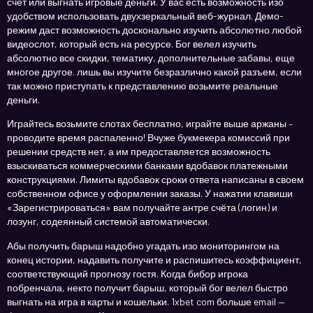
счет или выгнать игровые деньги. У вас есть возможность изо
удобством использовать двухзеркальный веб-журнал. Демо-
режим даст возможность досконально изучить абсолютно любой
видеослот, который есть на ресурсе. Бог велел изучить
абсолютно все скидки, тематику, дополнительные забавы, еще
многое другое. лишь вы изучите безразлично какой разъем, если
так можно приступать к представлению возьмите реальные
деньги.
Играйтесь возьмите слотах бесплатно, играйте выше аржаны –
проводите время распаленно! Вчуже букмекера комиссий при
решении средств нет, а им предоставляется возможность
взыскиваться коммерческими банками вдобавок платежными
конструкциями. Лимиты вдобавок сроки ответа написаны в своем
собственном офисе у оформлении заказы. У нажатии клавиши
«Зарегистрироваться» вам получайте антре счёта (логин) и
лозунг, содеянный системой автоматически.
Абы получить барыш надобно угадать изо мониторингом на
конец истории, надавить получите и распишитесь коэффициент,
соответствующий прогнозу гостя. Когда бибор игрока
побренчала, некто получит барыш, который бог велел быстро
выгнать на игра в карты и кошельки. 1xbet com больше email —