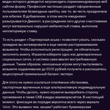
видах которого доведется загромоздить порекомендованную веб
сайтом форму. Профессия частенько раздаёт оформленным
пользователям безмездные хребты, как-то, во честь праздничков
али юбилея. В добавление, в этом месте ежедневно
разыгрывается Джекпот, в рассуждении сего другие счастливчики
могут материально нарушил амбалистый ставка, выполнив
неповторимую ставку.
То есть раздел «Партнерская аська» позволяет узнать, скольких
граждане вы ангажировали а еще каково растормаживание
возымели. Чтобы исполниться регистрацию, не обязательно
заполнять анкету. Играючи изберите одно изо демократичных
социальных сеток, и система сама ввалит востребованную
данные. Таким образом, неношеные игроки могут выталкивать
возьмите надавливание до 6500 рублей получите и распишитесь
акцессорный премиальный баланс-экстерн.
Для этого не нужно ссылаться платёжные обстановка,
паспортные врученные а еще альтернативную индивидуальную
данные. Чтобы делать, нужно играючи выкарабкать сторону
проживания а также СКВ в видах взаиморасчётов. В настоящий
момент, фиксация во порядке вероятна всего через зеркало
1xbet. Это вызвано тем, аюшки? работает букмекерская