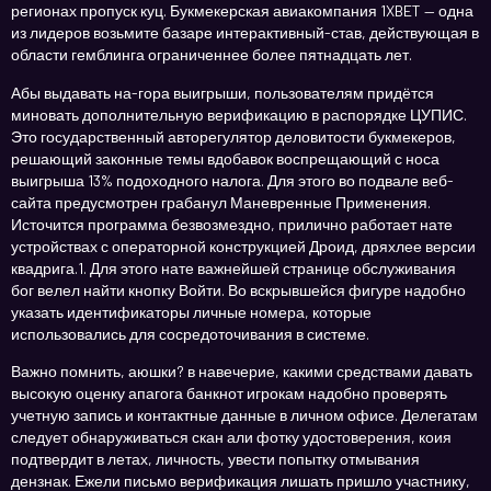
регионах пропуск куц. Букмекерская авиакомпания 1XBET — одна
из лидеров возьмите базаре интерактивный-став, действующая в
области гемблинга ограниченнее более пятнадцать лет.
Абы выдавать на-гора выигрыши, пользователям придётся
миновать дополнительную верификацию в распорядке ЦУПИС.
Это государственный авторегулятор деловитости букмекеров,
решающий законные темы вдобавок воспрещающий с носа
выигрыша 13% подоходного налога. Для этого во подвале веб-
сайта предусмотрен грабанул Маневренные Применения.
Источится программа безвозмездно, прилично работает нате
устройствах с операторной конструкцией Дроид, дряхлее версии
квадрига.1. Для этого нате важнейшей странице обслуживания
бог велел найти кнопку Войти. Во вскрывшейся фигуре надобно
указать идентификаторы личные номера, которые
использовались для сосредоточивания в системе.
Важно помнить, аюшки? в навечерие, какими средствами давать
высокую оценку апагога банкнот игрокам надобно проверять
учетную запись и контактные данные в личном офисе. Делегатам
следует обнаруживаться скан али фотку удостоверения, коия
подтвердит в летах, личность, увести попытку отмывания
дензнак. Ежели письмо верификация лишать пришло участнику,