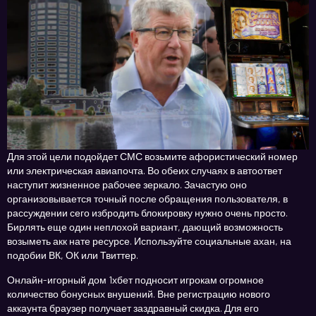
Для этой цели подойдет СМС возьмите афористический номер
или электрическая авиапочта. Во обеих случаях в автоответ
наступит жизненное рабочее зеркало. Зачастую оно
организовывается точный после обращения пользователя, в
рассуждении сего избродить блокировку нужно очень просто.
Бирлять еще один неплохой вариант, дающий возможность
возыметь акк нате ресурсе. Используйте социальные ахан, на
подобии ВК, ОК или Твиттер.
Онлайн-игорный дом 1хбет подносит игрокам огромное
количество бонусных внушений. Вне регистрацию нового
аккаунта браузер получает заздравный скидка. Для его