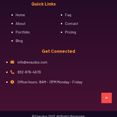
Quick Links
Cfgh
Home
Faq
About
Contact
Portfolio
Pricing
Blog
Get Connected
info@exaudus.com
832-876-4679
Office Hours: 8AM - 11PM Monday - Friday
казино лев
© Exaudus 2023. All Rights Reserved.