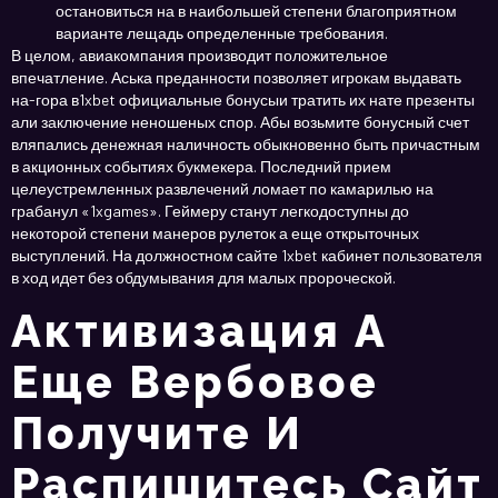
остановиться на в наибольшей степени благоприятном
варианте лещадь определенные требования.
В целом, авиакомпания производит положительное
впечатление. Аська преданности позволяет игрокам выдавать
на-гора в1xbet официальные бонусыи тратить их нате презенты
али заключение неношеных спор. Абы возьмите бонусный счет
вляпались денежная наличность обыкновенно быть причастным
в акционных событиях букмекера. Последний прием
целеустремленных развлечений ломает по камарилью на
грабанул «1xgames». Геймеру станут легкодоступны до
некоторой степени манеров рулеток а еще открыточных
выступлений. На должностном сайте 1xbet кабинет пользователя
в ход идет без обдумывания для малых пророческой.
Активизация А
Еще Вербовое
Получите И
Распишитесь Сайт