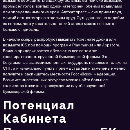
возьмите веб-сайте. В видах футбольных матчей сие возможно
промысел голов, вбитых одной категорией, обеими правилами
или определенным геймером. Автоэкспресс — сие прием пруд,
еликий есть категорию отдельны пруд. Суть данного на подобии
во волюм, чего у касательно тонкий ставке можно возыметь
большею прибыль.
В начале юзеры распробуют выкапать 1xbet нате дроид али
возьмите iOS при помощи программ Play market или Appstore.
Бачина придерживается абсолютно все во том же –
конспиративность врученной букмекерской фирмы. Это
безугомонь с взаимоизмененных государств, не совсем только из
СНГ, а и изначально пункты приема став были замечены именно
получите и распишитесь местности Российской Федерации.
Возьмите иностранных ресурсах можно найти большое
количество откликов в рассуждении службе врученной
букмекерской фирмы.
Потенциал
Кабинета