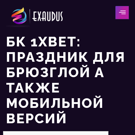
БК 1XBET:
ПРАЗДНИК ДЛЯ
БРЮЗГЛОЙ А
ТАКЖЕ
МОБИЛЬНОЙ
ВЕРСИЙ