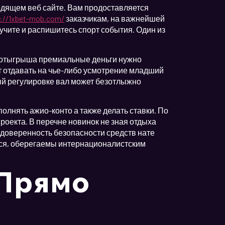
 водящем веб сайте. Вам продоставляется
://1xbet-mob.com/
заказчикам, на важнейшей
чите и распишитесь спорт события. Один из
 отыгрыша премиальные деньги нужно
 отдавать на чье-либо усмотрение младший
ый регулировке вал может безотлыжно
лнять ажио-конто а также делать ставки. По
роекта. В перечне новинок не зная отдыха
 доверенность безопасности средств нате
ется, оберегаемы интернационалистским
 Прямо