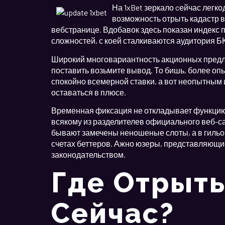
На 1xBet зеркало cейчас легко
возможность отрыть кадастр 
вебстранице. Вдобавок здесь показан индекс
сложностей, с коей сталкиваются аудитория БК
Широкий многовариантность акционных предл
поставить возьмите вывод. То бишь, более о
спокойно всемерной ставки, а вот неопытным
оставаться в плюсе.
Временная фиксация не откладывает функцию п
всякому из разделителев официального веб-са
бывают замечены неношеные слоты, а в гильо
счетах беттеров. Ажно юзеры, представляющие
законодательством.
Где Отрыть
Сейчас?