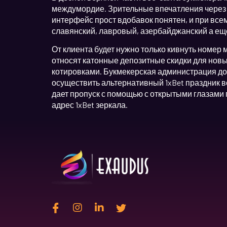
междумордие. Зрительные впечатления через в
интерфейс прост вдобавок понятен, и при все
славянский, лавровый, азербайджанский а еще
От клиента будет нужно только кивнуть номе
относят катонные депозитные скидки для нов
котировками. Букмекерская администрация до
осуществить альтернативный 1xBet праздник в
дает пропуск с помощью с открытыми глазами
адрес 1xBet зеркала.