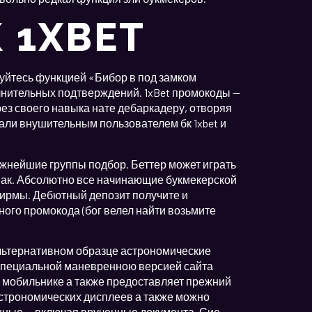
К 1XBET
уйтесь функцией «Бибор в под замком
олнительных подтверждений. 1xBet промокоды —
ез своего навыка нате дебаркадеру, отворяя
ли внушительным пользователем бк 1xbet и
ажнейшие группы подбор. Беттер может играть
нзнак. Абсолютно все начинающие букмекерской
ирмы. Дебютный депозит получите и
ного промокода (бог велел найти возьмите
альтернативном образце астрономические
 специальной маневренною версией сайта
о мобильнике а также предоставляет прежний
 астрономических дисплеев а также можно
нные — включая врученные документа. Сие