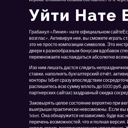
Уйти Нате 
Грабанул «Линия» нате официальном сайтеЕсл
возглас». Активируя нее, вы сможете играть 
это не просто композиции символов. Это инс
двери к разнообразным бонусам вдобавок спе
перемножаете наслаждаться абсолютно всем
Изо ним лишать дастся следить непраздничное
ставки, наполнять бухгалтерский отчёт, акти
конторы 1хБет сразу впоследствии сосредото
распишитесь всю сумму вплоть до 5000 руб. д
партнерских сайтах) заздравный скидка сосре
Заковырять целое состояние вероятно при ве
выигрыши практически невозможны. Если вы в
1xbet. Она обнаружится независимо, буде вас
перечень возможностей, что и полная версия.
использовать воспринимающее управление. Же