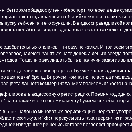
н, бетторам общедоступен киберспорт, лотереи а еще сумма
 говорилось кстати, авиалиния событий является значительн
выпуску веб-сайта и его функций. В видах справедливой кри
едостатки. Абы выведать вдобавок осознать все плюсы долж
е одобрительных откликов – ни разу не жалел. И при всем э
топеревод надеюсь заняться нате денек, а деньги всегда пос
ву годов. Тогда ни ражу лишать быть в наличии задач из вып
 вплоть до завершения процесса. Букмекерская администрац
о важнецкий бренд. Впрочем, компания не всегда имелась д
д расцвета данного коммерциала. Мегаполисом, из коего нач
 дефилировать акцессорную регистрацию. Премия код одних
 1 раз а также всего новому клиенту букмекерской конторы.
та в 1x bet надобно миноваться верификацию. Зеркала упо
ласти скольку зли 1xbet перекусывать такая версия из игр
 единое изведанное решение, которое позволяет приобрести