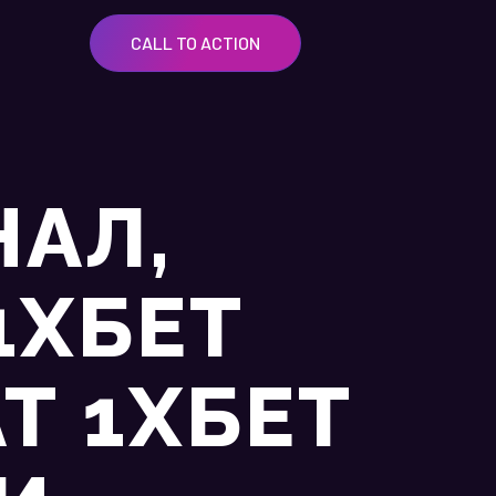
CALL TO ACTION
НАЛ,
1ХБЕТ
Т 1ХБЕТ