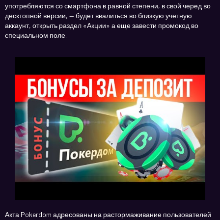
употребляются со смартфона в равной степени, в свой черед во
десктопной версии, — будет ввалиться во близкую учетную
аккаунт, открыть раздел «Акции» а еще завести промокод во
специальном поле.
Акта Pokerdom адресованы на растормаживание пользователей