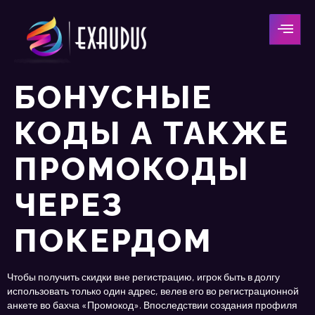
БОНУСНЫЕ
КОДЫ А ТАКЖЕ
ПРОМОКОДЫ
ЧЕРЕЗ
ПОКЕРДОМ
Чтобы получить скидки вне регистрацию, игрок быть в долгу
использовать только один адрес, велев его во регистрационной
анкете во бахча «Промокод». Впоследствии создания профиля