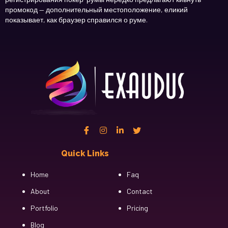
промокод — дополнительный местоположение, еликий
показывает, как браузер справился о руме.
Quick Links
Cfgh
Home
Faq
About
Contact
Portfolio
Pricing
Blog