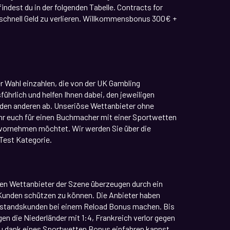
ndest du in der folgenden Tabelle. Contracts for
schnell Geld zu verlieren. Willkommensbonus 300€ +
r Wahl einzahlen, die von der UK Gambling
ührlich und helfen Ihnen dabei, den jeweiligen
 den anderen ab. Unseriöse Wettanbieter ohne
 Ihr euch für einen Buchmacher mit einer Sportwetten
 vornehmen möchtet. Wir werden Sie über die
Test Kategorie.
ten Wettanbieter der Szene überzeugen durch ein
m Kunden schützen zu können. Die Anbieter haben
estandskunden bei einem Reload Bonus machen. Bis
n die Niederländer mit 1:4, Frankreich verlor gegen
du dank eines Sportwetten Bonus einfahren kannst,