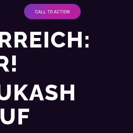
CALL TO ACTION
RREICH:
R!
 UKASH
AUF