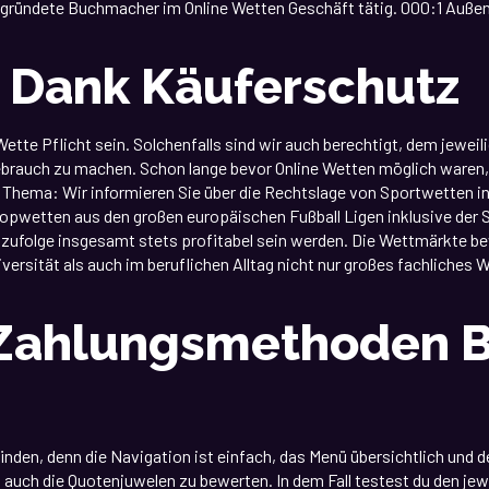
h gegründete Buchmacher im Online Wetten Geschäft tätig. 000:1 Auße
t Dank Käuferschutz
Wette Pflicht sein. Solchenfalls sind wir auch berechtigt, dem jewei
rauch zu machen. Schon lange bevor Online Wetten möglich waren, g
Thema: Wir informieren Sie über die Rechtslage von Sportwetten in
opwetten aus den großen europäischen Fußball Ligen inklusive der 
n zufolge insgesamt stets profitabel sein werden. Die Wettmärkte b
versität als auch im beruflichen Alltag nicht nur großes fachliches W
 Zahlungsmethoden B
den, denn die Navigation ist einfach, das Menü übersichtlich und de
h auch die Quotenjuwelen zu bewerten. In dem Fall testest du den j