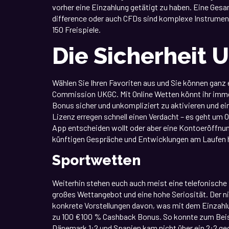
vorher eine Einzahlung getätigt zu haben. Eine Gesa
difference oder auch CFDs sind komplexe Instrumen
150 Freispiele.
Die Sicherheit U
Wählen Sie Ihren Favoriten aus und Sie können ganz
Commission UKGC. Mit Online Wetten könnt ihr immer u
Bonus sicher und unkompliziert zu aktivieren und e
Lizenz erregen schnell einen Verdacht – es geht um 
App entscheiden wollt oder aber eine Kontoeröffnun
künftigen Gespräche und Entwicklungen am Laufen hal
Sportwetten
Weiterhin stehen euch auch meist eine telefonische
großes Wettangebot und eine hohe Seriosität. Der ni
konkrete Vorstellungen davon, was mit dem Einzah
zu 100 €100 % Cashback Bonus. So konnte zum Beispie
Dänemark 1:2 und Spanien kam nicht über ein 2:2 ge