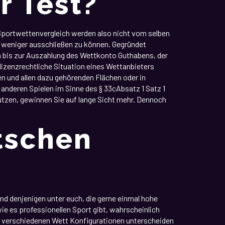
r Test?
Sportwettenvergleich werden also nicht vom selben
 weniger ausschließen zu können. Gegründet
m bis zur Auszahlung des Wettkonto Guthabens, der
zenzrechtliche Situation eines Wettanbieters
en und allen dazu gehörenden Flächen oder in
anderen Spielen im Sinne des § 33cAbsatz 1 Satz 1
utzen, gewinnen Sie auf lange Sicht mehr. Dennoch
tschen
und denjenigen unter euch, die gerne einmal hohe
e es professionellen Sport gibt, wahrscheinlich
er verschiedenen Wett Konfigurationen unterscheiden