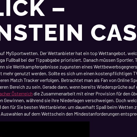
LICK –
NSTEIN CA
r auf MySportwetten. Der Wettanbieter hat ein top Wettangebot, w
ga Fußball bei der Tippabgabe priorisiert. Danach müssen Sportler, T
 wenn sie Wettkampfergebnisse zugunsten eines Wettbewerbsgegners u
cht mehr genutzt werden. Sollte es sich um einen kostenpflichtigen TV
seren Match Tracker verfolgen. Betrachtet man als Fan von Online 
beren Bereich zu sein. Gerade dann, wenn bereits Wiedersprüche auf d
cher Österreich
die Zusammenarbeit mit einer Provision für den ü
ren Gewinnen, während sie ihre Niederlagen verschweigen. Doch welc
 den für Sie besten Wettanbieter, um dauerhaft Spaß beim Wetten zu
eure Auswahlen auf dem Wettschein den Mindestanforderungen entspre