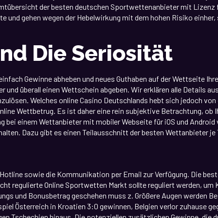
mtübersicht der besten deutschen Sportwettenanbieter mit Lizenz fi
te und gehen wegen der Hebelwirkung mit dem hohen Risiko einher, 
nd Die Seriosität
 einfach Gewinne abheben und neues Guthaben auf der Wettseite Ihre
nd überall einen Wettschein abgeben. Wir erklären alle Details ausf
inzulösen. Welches online Casino Deutschlands hebt sich jedoch von
Online Wettbetrug. Es ist daher eine rein subjektive Betrachtung, ob
g bei einem Wettanbieter mit mobiler Webseite für iOS und Android
ten. Dazu gibt es einen Teilausschnitt der besten Wettanbieter je 
 Hotline sowie die Kommunikation per Email zur Verfügung. Die bes
cht regulierte Online Sportwetten Markt sollte reguliert werden, u
lungs und Bonusbetrag geschehen muss z. Größere Augen werden B
l Österreich in Kroatien 3:0 gewinnen, Belgien verlor zuhause gege
gen Tschechien hinaus. Die potenziellen zusätzlichen Gewinne, die 