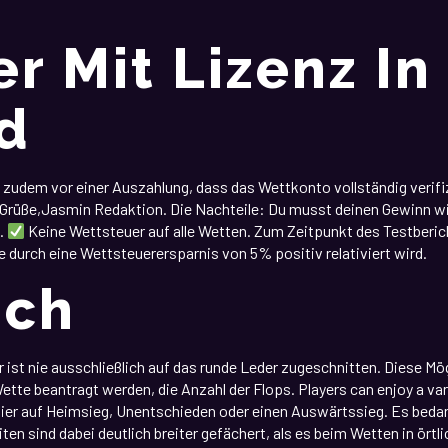
r Mit Lizenz In
d
 zudem vor einer Auszahlung, dass das Wettkonto vollständig verifi
rüße,Jasmin Redaktion. Die Nachteile: Du musst deinen Gewinn wied
n.
Keine Wettsteuer auf alle Wetten. Zum Zeitpunkt des Testberi
urch eine Wettsteuerersparnis von 5% positiv relativiert wird.
ich
st nie ausschließlich auf das runde Leder zugeschnitten. Diese Mög
tte beantragt werden, die Anzahl der Flops. Players can enjoy a var
 hier auf Heimsieg, Unentschieden oder einen Auswärtssieg. Es beda
n sind dabei deutlich breiter gefächert, als es beim Wetten in örtli