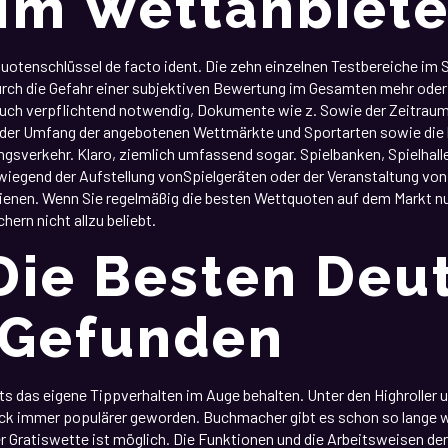
Im Wettanbiete
otenschlüssel de facto ident. Die zehn einzelnen Testbereiche im 
ch die Gefahr einer subjektiven Bewertung im Gesamten mehr oder
 auch verpflichtend notwendig, Dokumente wie z. Sowie der Zeitrau
er Umfang der angebotenen Wettmärkte und Sportarten sowie die li
gsverkehr. Klaro, ziemlich umfassend sogar. Spielbanken, Spielhall
iegend der Aufstellung vonSpielgeräten oder der Veranstaltung von 
dienen. Wenn Sie regelmäßig die besten Wettquoten auf dem Markt n
hern nicht allzu beliebt.
Die Besten Deu
 Gefunden
ts das eigene Tippverhalten im Auge behalten. Unter den Highroller 
ack immer populärer geworden. Buchmacher gibt es schon so lange wi
r Gratiswette ist möglich. Die Funktionen und die Arbeitsweisen d