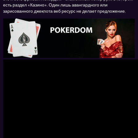
есть раздел «Казино». Один лишь авангардного или
зарисованного джекпота веб ресурс не делает предложение.