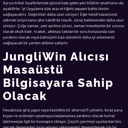
Ayrıca kriket kıyafetlerinde güncel hale gelen yeni bildirim anahtarını da
açabilirler. İyi Uygulama size arzu ettiğiniz yepyeni bahis hissini
sağlayacaktır. Dağıtımlar daha uzun sürüyor; Eğer kendi kazancınızı
çekmek istiyorsanız aksi takdirde teşvik, süreç beklenenden daha uzun
sürüyor. Çoğu zaman, yeni ayrılma süreci, zaman meselesinin bir sonucu
olarak eksik kalır. 4rabet, aklınıza takılan bir soru konusunda size
yardımcı olacak veya bahisçinin bazı işlevlerini daha iyi anlamanızı
sağlayacak bir yardım ekibine sahiptir.
JungliWin Alıcısı
Masaüstü
Bilgisayara Sahip
Olacak
Hesabınıza giriş yapın veya kesinlikle bir alternatifi yönetin, biraz para
koyun ve ardından oynamaya başlamanıza yardımcı olacak kumar
işletmesiyle ilgili bir konsepte tıklayın. Çeşitli çevrimiçi oyunlardan biri,
gerçek denemeden önce yepyeni teknisyenleri deneyimlemek için bir