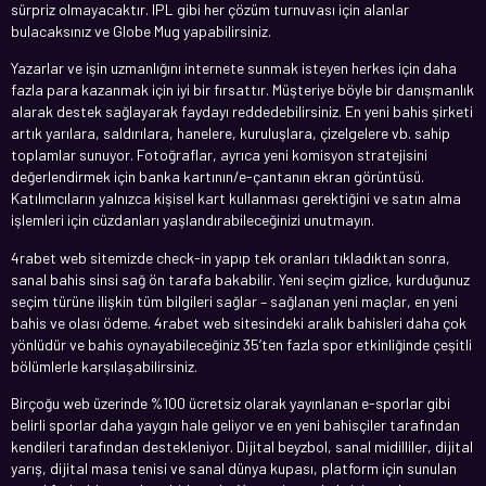
sürpriz olmayacaktır. IPL gibi her çözüm turnuvası için alanlar
bulacaksınız ve Globe Mug yapabilirsiniz.
Yazarlar ve işin uzmanlığını internete sunmak isteyen herkes için daha
fazla para kazanmak için iyi bir fırsattır. Müşteriye böyle bir danışmanlık
alarak destek sağlayarak faydayı reddedebilirsiniz. En yeni bahis şirketi
artık yarılara, saldırılara, hanelere, kuruluşlara, çizelgelere vb. sahip
toplamlar sunuyor. Fotoğraflar, ayrıca yeni komisyon stratejisini
değerlendirmek için banka kartının/e-çantanın ekran görüntüsü.
Katılımcıların yalnızca kişisel kart kullanması gerektiğini ve satın alma
işlemleri için cüzdanları yaşlandırabileceğinizi unutmayın.
4rabet web sitemizde check-in yapıp tek oranları tıkladıktan sonra,
sanal bahis sinsi sağ ön tarafa bakabilir. Yeni seçim gizlice, kurduğunuz
seçim türüne ilişkin tüm bilgileri sağlar – sağlanan yeni maçlar, en yeni
bahis ve olası ödeme. 4rabet web sitesindeki aralık bahisleri daha çok
yönlüdür ve bahis oynayabileceğiniz 35’ten fazla spor etkinliğinde çeşitli
bölümlerle karşılaşabilirsiniz.
Birçoğu web üzerinde %100 ücretsiz olarak yayınlanan e-sporlar gibi
belirli sporlar daha yaygın hale geliyor ve en yeni bahisçiler tarafından
kendileri tarafından destekleniyor. Dijital beyzbol, sanal midilliler, dijital
yarış, dijital masa tenisi ve sanal dünya kupası, platform için sunulan