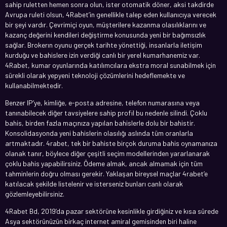
sahip ruletten hemen sonra olun, ister otomatik döner, aksi takdirde
Avrupa ruleti olsun, 4Rabet’in genellikle talep eden kullanıcıya verecek
bir şeyi vardır. Çevrimiçi oyun, müşterilere kazanma olasılıklarını ve
kazanç değerini kendileri değiştirme konusunda yeni bir bağımsızlık
sağlar. Brokerın oyunu gerçek tarihte yönettiği, insanlarla iletişim
kurduğu ve bahislere izin verdiği canlı bir yerel kumarhanemiz var.
4Rabet, kumar oyunlarında katılımcılara ekstra moral sunabilmek için
sürekli olarak yepyeni teknoloji çözümlerini hedeflemekte ve
kullanabilmektedir.
Benzer IP’ye, kimliğe, e-posta adresine, telefon numarasına veya
tanınabilecek diğer tavsiyelere sahip profil bu nedenle silindi. Çoklu
bahis, birden fazla maçınıza yapılan bahislerle dolu bir bahistir.
Konsolidasyonda yeni bahislerin olasılığı aslında tüm oranlarla
artmaktadır. 4rabet, tek bir bahiste birçok duruma bahis oynamanıza
olanak tanır, böylece diğer çeşitli seçim modellerinden yararlanarak
çoklu bahis yapabilirsiniz. Ödeme almak, ancak almamak için tüm
tahminlerin doğru olması gerekir. Yaklaşan bireysel maçlar 4rabet’e
katılacak şekilde listelenir ve isterseniz bunları canlı olarak
gözlemleyebilirsiniz.
4Rabet Bd, 2019’da pazar sektörüne kesinlikle girdiğiniz ve kısa sürede
Asya sektörünüzün birkaç internet amiral gemisinden biri haline