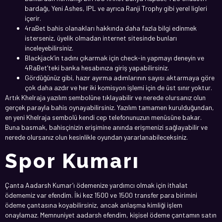
bardağı, Yeni Ashes, IPL ve ayrıca Ranji Trophy gibi yerel ligleri
içerir.
4raBet bahis olanakları hakkında daha fazla bilgi edinmek
isterseniz, üyelik olmadan internet sitesinde bunları
inceleyebilirsiniz.
Blackjack’in tadını çıkarmak için check-in yapmayı deneyin ve
4RaBet’teki banka hesabınıza giriş yapabilirsiniz.
Gördüğünüz gibi, hazır ayırma adımlarının sayısı aktarmaya göre
çok daha azdır ve her iki komisyon işlemi için de üst sınır yoktur.
Artık Khelraja yazılım sembolüne tıklayabilir ve nerede olursanız olun
gerçek parayla bahis oynayabilirsiniz. Yazılım tamamen kurulduğundan,
en yeni Khelraja sembolü kendi cep telefonunuzun menüsüne bakar.
Buna basmak, bahisçinizin erişimine anında erişmenizi sağlayabilir ve
nerede olursanız olun kesinlikle oyundan yararlanabileceksiniz.
Spor Kumarı
Çanta Aadarsh ​​Kumar’ı ödemenize yardımcı olmak için ithalat
ödememiz var efendim. İki kez 1500 ve 1500 transfer para birimini
ödeme çantasına koyabilirsiniz, ancak anlaşma kimliği işlem
onaylamaz. Memnuniyet aadarsh ​​efendim, kişisel ödeme çantamın satın