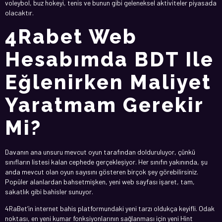
voleybol, buz hokeyi, tenis ve bunun gibi geleneksel aktiviteler piyasada
olacaktır.
4Rabet Web
Hesabımda BDT Ile
Eğlenirken Maliyet
Yaratmam Gerekir
Mi?
Davanın ana unsuru mevcut oyun tarafından dolduruluyor, çünkü
sınıfların listesi kalan cephede gerçekleşiyor. Her sınıfın yakınında, şu
anda mevcut olan oyun sayısını gösteren birçok şey görebilirsiniz.
Popüler alanlardan bahsetmişken, yeni web sayfası işaret, tam,
sakatlık gibi bahisler sunuyor.
4RaBet’in internet bahis platformundaki yeni tarzı oldukça keyifli. Odak
noktası, en yeni kumar fonksiyonlarının sağlanması için yeni Hint