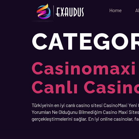
Home
A
CATEGO
Casinomaxi
Canlı Casin
Türkiye’nin en iyi canlı casino sitesi CasinoMaxi 
Yorumları Ne Olduğunu Bilmediğim Casino Maxi Sitesini
gerçekleştirmelerini sağlar. En iyi online casinolar, 