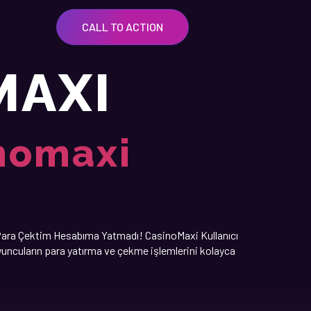
CALL TO ACTION
MAXI
nomaxi
 Para Çektim Hesabıma Yatmadı! CasinoMaxi Kullanıcı
oyuncuların para yatırma ve çekme işlemlerini kolayca