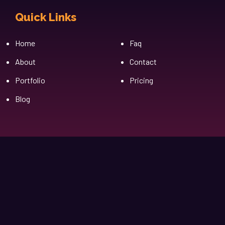
Quick Links
Cfgh
Home
Faq
About
Contact
Portfolio
Pricing
Blog