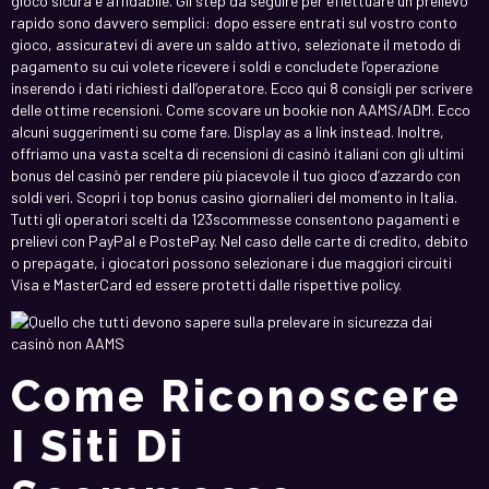
gioco sicura e affidabile. Gli step da seguire per effettuare un prelievo
rapido sono davvero semplici: dopo essere entrati sul vostro conto
gioco, assicuratevi di avere un saldo attivo, selezionate il metodo di
pagamento su cui volete ricevere i soldi e concludete l’operazione
inserendo i dati richiesti dall’operatore. Ecco qui 8 consigli per scrivere
delle ottime recensioni. Come scovare un bookie non AAMS/ADM. Ecco
alcuni suggerimenti su come fare. Display as a link instead. Inoltre,
offriamo una vasta scelta di recensioni di casinò italiani con gli ultimi
bonus del casinò per rendere più piacevole il tuo gioco d’azzardo con
soldi veri. Scopri i top bonus casino giornalieri del momento in Italia.
Tutti gli operatori scelti da 123scommesse consentono pagamenti e
prelievi con PayPal e PostePay. Nel caso delle carte di credito, debito
o prepagate, i giocatori possono selezionare i due maggiori circuiti
Visa e MasterCard ed essere protetti dalle rispettive policy.
Come Riconoscere
I Siti Di