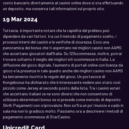
conto bancario direttamente al casinò online dove si sta effettuando
un deposito, ma conserva tali informazioni sul proprio sito.
19 Mar 2024
Tuttavia, è importante notare che la rapidità del prelievo può
dipendere da vari fattori, tra cui il metodo di pagamento scelto, i
processi interni del casinò e le verifiche di sicurezza. Ecco una
panoramica dei bonus che ti aspettano nei migliori casinò non AAMS
che accettano giocatori dall’Italia. Su 123scommesse, inoltre, potrai
trovare soltanto il meglio dei migliori siti scommesse in Italia. La
diffusione del gioco digitale, l’aumento di portali online con licenza da
gioco e la presenza in tale quadro anche dei migliori casino non AAMS
ha lentamente riscritto le regole del gioco. Un portavoce di
Kongebonus ha dichiarato che è interessante vedere uno stato così
piccolo come Jersey al secondo posto della lista. Tra i casinò esteri
che accettano italiani ce ne sono diversi che non consentono di
utilizzare determinati bonus se si prevede come metodo di deposito
Skrill. Pagamenti con criptovalute. Non so’fra un po’ rinuncio e vado in
sala ma non lo gradisco molto. Passiamo ora a descrivere i metodi di
pagamento scommesse di StarCasino.
Unicredit Card