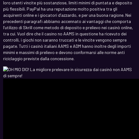
loro utenti vincite più sostanziose, limiti minimi di puntata e deposito
più flessibili. PayPal ha una reputazione molto positiva tra gli
acquirenti online e i giocatori d’azzardo, e per una buona ragione. Nei
precedenti paragrafi abbiamo accennato ai vantaggi che comporta
l’utilizzo di Skrill come metodo di deposito e prelievo nei casinò online,
tra cui. Vuol dire che il casino no AAMS in questione ha ricevuto dei
controlli, i giochi non saranno truccati e le vincite vengono sempre
pagate. Tutti i casinò italiani AAMS e ADM hanno inoltre degli importi
minimi e massimi di prelievo e devono conformarsi alle norme anti
riciclaggio previste dalla concessione.