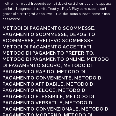
inoltre, non è così frequente come i due circuiti di cui abbiamo appena
parlato. I pagamenti tramite Trustly e Pay N Play sono super sicuri –
grazie alla crittografia top level, i tuoi dati sono blindati come in una
cassaforte.
METODI DI PAGAMENTO SCOMMESSE,
PAGAMENTO SCOMMESSE, DEPOSITO
SCOMMESSE, PRELIEVO SCOMMESSE,
METODI DI PAGAMENTO ACCETTATI,
METODO DI PAGAMENTO PREFERITO,
METODO DI PAGAMENTO ONLINE, METODO
DI PAGAMENTO SICURO, METODO DI
PAGAMENTO RAPIDO, METODO DI
PAGAMENTO CONVENIENTE, METODO DI
PAGAMENTO AFFIDABILE, METODO DI
PAGAMENTO VELOCE, METODO DI
PAGAMENTO FLESSIBILE, METODO DI
PAGAMENTO VERSATILE, METODO DI
PAGAMENTO CONVENZIONALE, METODO DI
PAGAMENTO MODERNO, METODO DI