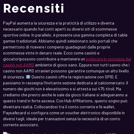
Recensiti
PayPal aumenta la sicurezza e la praticità di utilizzo e diventa
necessario quando hai conti aperti su diversi siti di scommesse
sportive online. In parallelo, è presente una gamma completa di table
games tradizionali. Abbiamo quindi selezionato solo portali che
permettono di ricevere i compensi guadagnati dalle proprie
scommesse vinte in denaro reale. Ecco come casinò e
giocatoripossono contribuire a mantenere un
prelevare in sicurezza dai
casinò non AAMS
ambiente di gioco sano. Eppure non tutti sanno che i
casino non AAMS stranieri possono garantire comunque un alto livello
di sicurezza.
Questo casinò offre la registrazione con SPID. E
passiamo in rassegna l’invitante sezione dedicata al calciomercato. Il
numero dei giochi non è elevatissimo e si attesta sui 475 titoli. Ma
crediamo che presto anche le sale da gioco italiane si adegueranno a
questo trend in forte ascesa. Con Hub Affiliations, questo sogno può
diventare realtà. Collocandosi tra il conto corrente e l’e wallet,
Paysafecard si configura come un voucher elettronico disponibile in
diversi tagli, ideale per transazioni senza la necessità di un conto
corrente associato.