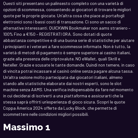
Questi siti presentano un palinsesto completo con una varietà di
opzioni di scommessa, consentendo ai giocatori di trovare le migliori
quote per le proprie giocate. Un’altra cosa che piace ai portafogli
elettronici sono i bassi costi di transazione. Ci sono un sacco di
alternative interessanti. QUICKWIN Bookmaker non aams straniero –
100% Fino a €150 – REGISTRATI ORA. Sono dotati di quote
abbastanza competitive e di una buona serie di statistiche per aiutare
i principianti e i veterani a fare scommesse informate. Non è tutto, la
varietà di metodi di pagamento è sempre superiore ai casino italiani,
grazie alla presenza delle criptovalute. NO eWallet, quali Skrill e
Neteller. Grazie e scusate le tante domande. Quindi non temere, in caso
di vincita potrai incassare al casinò online senza pagare alcuna tassa.
Un’altra sezione molto partecipata dai giocatori italiani, almeno
stando alle statistiche elaborate dai nostri esperti, sono le slot
machine senza AAMS. Una verifica indispensabile da fare nel momento
in cui deciderai di iscriverti a una piattaforma e assicurarti che la
stessa saprà offrirti un’esperienza di gioco sicura. Scopri le quote
Coppa America 2024 offerte da Lucky Block, che permette di
scommettere nelle condizioni migliori possibili.
Massimo 1