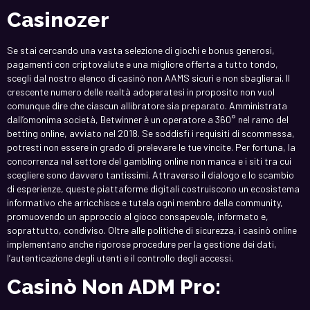
Casinozer
Se stai cercando una vasta selezione di giochi e bonus generosi,
pagamenti con criptovalute e una migliore offerta a tutto tondo,
scegli dal nostro elenco di casinò non AAMS sicuri e non sbaglierai. Il
crescente numero delle realtà adoperatesi in proposito non vuol
comunque dire che ciascun allibratore sia preparato. Amministrata
dall’omonima società, Betwinner è un operatore a 360° nel ramo del
betting online, avviato nel 2018. Se soddisfi i requisiti di scommessa,
potresti non essere in grado di prelevare le tue vincite. Per fortuna, la
concorrenza nel settore del gambling online non manca e i siti tra cui
scegliere sono davvero tantissimi. Attraverso il dialogo e lo scambio
di esperienze, queste piattaforme digitali costruiscono un ecosistema
informativo che arricchisce e tutela ogni membro della community,
promuovendo un approccio al gioco consapevole, informato e,
soprattutto, condiviso. Oltre alle politiche di sicurezza, i casinò online
implementano anche rigorose procedure per la gestione dei dati,
l’autenticazione degli utenti e il controllo degli accessi.
Casinò Non ADM Pro: