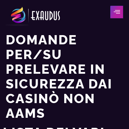
DOMANDE
PER/SU
PRELEVARE IN
SICUREZZA DAI
CASINÒ NON
AAMS