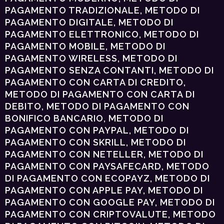
PAGAMENTO TRADIZIONALE, METODO DI
PAGAMENTO DIGITALE, METODO DI
PAGAMENTO ELETTRONICO, METODO DI
PAGAMENTO MOBILE, METODO DI
PAGAMENTO WIRELESS, METODO DI
PAGAMENTO SENZA CONTANTI, METODO DI
PAGAMENTO CON CARTA DI CREDITO,
METODO DI PAGAMENTO CON CARTA DI
DEBITO, METODO DI PAGAMENTO CON
BONIFICO BANCARIO, METODO DI
PAGAMENTO CON PAYPAL, METODO DI
PAGAMENTO CON SKRILL, METODO DI
PAGAMENTO CON NETELLER, METODO DI
PAGAMENTO CON PAYSAFECARD, METODO
DI PAGAMENTO CON ECOPAYZ, METODO DI
PAGAMENTO CON APPLE PAY, METODO DI
PAGAMENTO CON GOOGLE PAY, METODO DI
PAGAMENTO CON CRIPTOVALUTE, METODO