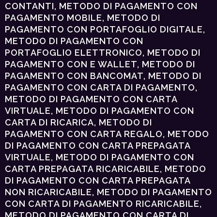
CONTANTI, METODO DI PAGAMENTO CON
PAGAMENTO MOBILE, METODO DI
PAGAMENTO CON PORTAFOGLIO DIGITALE,
METODO DI PAGAMENTO CON
PORTAFOGLIO ELETTRONICO, METODO DI
PAGAMENTO CON E WALLET, METODO DI
PAGAMENTO CON BANCOMAT, METODO DI
PAGAMENTO CON CARTA DI PAGAMENTO,
METODO DI PAGAMENTO CON CARTA
VIRTUALE, METODO DI PAGAMENTO CON
CARTA DI RICARICA, METODO DI
PAGAMENTO CON CARTA REGALO, METODO
DI PAGAMENTO CON CARTA PREPAGATA
VIRTUALE, METODO DI PAGAMENTO CON
CARTA PREPAGATA RICARICABILE, METODO
DI PAGAMENTO CON CARTA PREPAGATA
NON RICARICABILE, METODO DI PAGAMENTO
CON CARTA DI PAGAMENTO RICARICABILE,
METODO DI PAGAMENTO CON CARTA DI