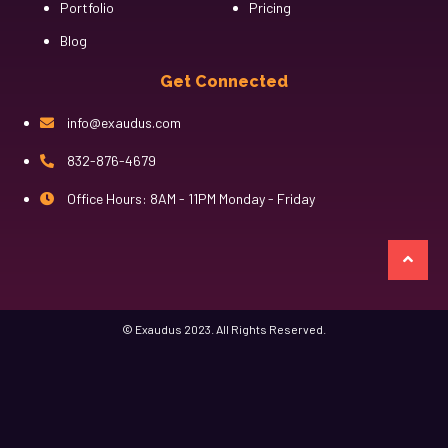
Portfolio
Pricing
Blog
Get Connected
info@exaudus.com
832-876-4679
Office Hours: 8AM - 11PM Monday - Friday
казино лев
© Exaudus 2023. All Rights Reserved.