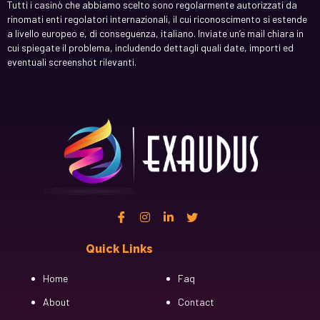
Tutti i casinò che abbiamo scelto sono regolarmente autorizzati da
rinomati enti regolatori internazionali, il cui riconoscimento si estende
a livello europeo e, di conseguenza, italiano. Inviate un’e mail chiara in
cui spiegate il problema, includendo dettagli quali date, importi ed
eventuali screenshot rilevanti.
Quick Links
Cfgh
Home
Faq
About
Contact