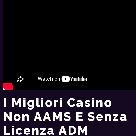
I Migliori Casino
Non AAMS E Senza
Licenza ADM