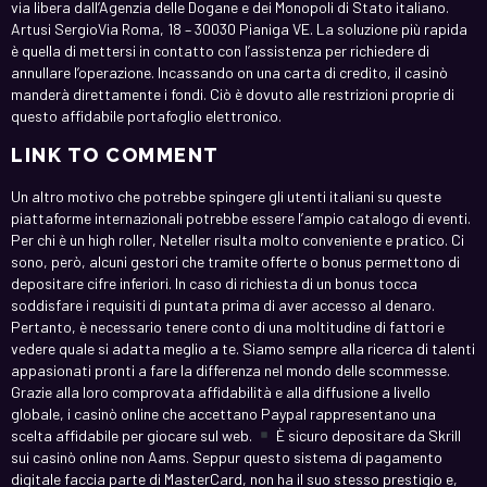
via libera dall’Agenzia delle Dogane e dei Monopoli di Stato italiano.
Artusi SergioVia Roma, 18 – 30030 Pianiga VE. La soluzione più rapida
è quella di mettersi in contatto con l’assistenza per richiedere di
annullare l’operazione. Incassando on una carta di credito, il casinò
manderà direttamente i fondi. Ciò è dovuto alle restrizioni proprie di
questo affidabile portafoglio elettronico.
LINK TO COMMENT
Un altro motivo che potrebbe spingere gli utenti italiani su queste
piattaforme internazionali potrebbe essere l’ampio catalogo di eventi.
Per chi è un high roller, Neteller risulta molto conveniente e pratico. Ci
sono, però, alcuni gestori che tramite offerte o bonus permettono di
depositare cifre inferiori. In caso di richiesta di un bonus tocca
soddisfare i requisiti di puntata prima di aver accesso al denaro.
Pertanto, è necessario tenere conto di una moltitudine di fattori e
vedere quale si adatta meglio a te. Siamo sempre alla ricerca di talenti
appasionati pronti a fare la differenza nel mondo delle scommesse.
Grazie alla loro comprovata affidabilità e alla diffusione a livello
globale, i casinò online che accettano Paypal rappresentano una
scelta affidabile per giocare sul web.
È sicuro depositare da Skrill
sui casinò online non Aams. Seppur questo sistema di pagamento
digitale faccia parte di MasterCard, non ha il suo stesso prestigio e,