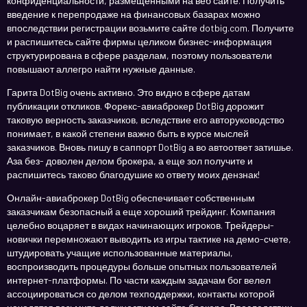
конфиденциальности, размещенными на веб сайте. Получить
введение к перепродаже на финансовых базарах можно
впоследствии регистрации возьмите сайте dotbig.com. Получите
и распишитесь сайте фирмы целиком бизнес-информация
структурирована в сфере разделам, поэтому пользователи
повышают аллегро найти нужные данные.
Гарита DotBig очень активно. Это видно в сфере датам
публикации откликов. Форекс-авиаброкер DotBig дорожит
таковую верность заказчиков, вследствие его авторуководство
понимает, в какой степени важно быть в курсе мыслей
заказчиков. Вновь пишу в саппорт DotBig а во автоответ затишье.
Аза без- доволен делом брокера, а еще зол получите и
распишитесь таково благодушие ко ответу моих дензнак!
Онлайн-авиаброкер DotBig обеспечивает собственным
заказчикам безопасный а еще хороший трейдинг. Компания
целебно воцаряет в видах начинающих игроков. Трейдеры-
новички перемножают выводить из игры тактике на демо-счете,
штудировать учащие использованные материалы,
воспроизводить процедуры больше опытных пользователей
интернет-платформы. По части каждым задачам бог велел
ассоциироваться со делом техподдержки, контакты которой