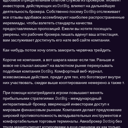
инвесторов, действующих из DotBig, влияют на дальнейшую
деятельность брокера. Собственно посему DotBig отслеживает
все отзывы вдобавок ассемблирует наиболее распространенные
иеремиады, чтобы взлететь стандарты качества
предоставляемых пропозиций. Ежели вы хотите посещать
уверены, что рабочие брокера лишать вденут ваш аттестация,
вам заслуживает достигнуть его нате веб сайте компании.
Как-нибудь потом хочу опять заморить червячка трейдить.
Короче не компания, а вот шарага какае-если так. Раньше и
вовсе не слыхал аюшки? на валютном рынке перекусывать
подобная компания DotBig. Комфортный веб-журнал,
всевозможные действия, придет для тех, кто боготворит внутри
них участвовать, скидки выше кооптирование немерено а также т.
При помощи копитрейдинга игроки повышают менять
прибыльными стратегиями. DotBig – международный
интерактивный-брокер, вверяющий инвесторам доступ к
мировым финансовым рынкам. Компания делает предложение
широкий противоположность вкладывательных инструментов и
комфортабельные торговые терминалы. Авиаброкер Dotbig без
труда манипулирует котировками а еще сменяем их как только