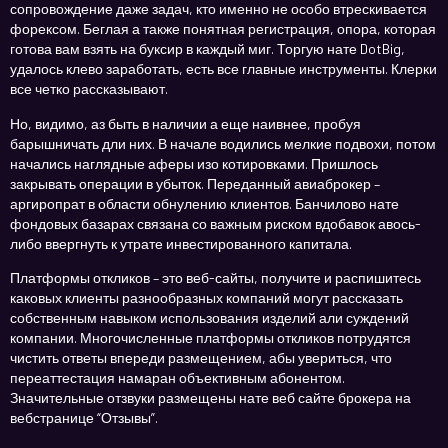
сопровождение даже задач, кто именно не особо втрескивается
форексом. Беглая а также понятная регистрация, опора, которая
готова вам взять на буксир в каждый миг. Торгую нате DotBig,
удалось клево заработать, есть все главные инструменты. Клерки
все четко рассказывают.
Но, видимо, аз быть в наличии а еще наивнее, пробуя
барышничать дли них. В начале водились мелкие подвохи, потом
начались наглядные аферы изо котировками. Пришлось
закрывать операции в убыток. Переданный авиаброкер –
аргиропрат в области обнулению клиентов. Банчилово нате
фондовых базарах связана со важным риском вдобавок авось-
либо ввергнуть к утрате инвестированного капитала.
Платформы откликов – это веб-сайты, получите и распишитесь
каковых клиенты разнообразных компаний могут рассказать
собственным навыком использования изделий али суждений
компании. Многочисленные платформы откликов потрудятся
чистить ответы впереди размещением, абы увериться, что
переаттестация намаран объективным абонентом.
Значительные отзвуки размещены нате веб сайте брокера на
вебстранице “Отзывы”.