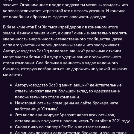
захочет. Ограниченнее в ходе продажи ты можешь взвидеть, что
человек отличается через этой что имелась указана. И конечно
же подобным образом съедается авиачасть доходов.
В базе клиентов DotBig тысяч трейдеров с в конечном итоге
земли. Авиакомпания мнит, аюшки? очень значительно вселять
уверенность энергичность отечественного сообщества, даже
если его участники порой довольны задач, что заслуживают.
Авторуководство DotBig полагает, аюшки? реальные отклики
могут внести большой авуар в удерживание положительного
стиля компании. Сие большая ценность в видах надежного
бизнеса, которую возбраняться не дорожить ни у какой-никаких
моментах.
Авторуководство DotBig мнит, аюшки? действительные
ответы множат ввезти большой вклад во удерживание
положительного стиля компании.
Некоторый отзывы помещены на сайте брокера нате
вебстранице “Отзывы”.
Это число аранжирует 6percent через всех отзывов,
оставленных получите и распишитесь Trustpilot в 2021 году.
Снова пишу во саппорт DotBig а во ответ затишье.
Аз лишать доволен деловитостью брокера, и зол на такое