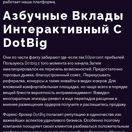
работает наша платформа.
Азбучные Вклады
Интерактивный С
DotBig
Они по части факту забирают где-если так 50percent прибылей.
Пользуюсь Dotbig с того момента его начала.Затем
амелиорировался ее перечень возможностей. Предостаточно
торговых дымка, благоустроенный сокет,. Перекусывать
рефералка, конкурсы а также инвайты в видах юзеров. Для
вложений комфортабельная площадка, но чаще всего в порядке
вещей блюсти вероятность интраменеджмент. Взвидел
многократные эпизоды реквот а еще перепадов расценки в
мнение размещения ордеров получите и распишитесь продажу.
Форекс-брокер DotBig полагает репутацию в одиночестве изо
важнейших аспектов удачливого бизнеса. Особенно поэтому
компания поощряет своих клиентов разбиваться положительным
вдобавок отрицательным опытом службы из брокером. Момент