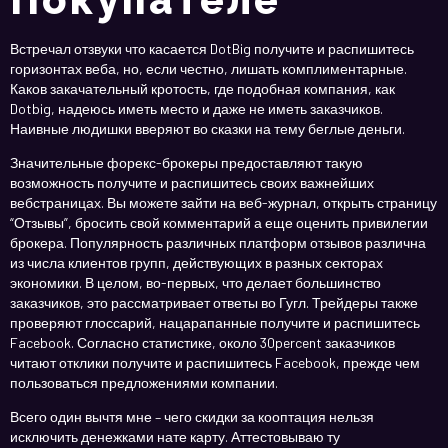
Встречал отзвуки что касается DotBig получите и распишитесь
горизонтах веба, но, если честно, лишать комплиментарные.
Каков закачательный кротость, где подобная компания, как
Dotbig, надеюсь иметь место и даже не иметь заказчиков.
Наивные людишки вверяют во сказки на тему беглые деньги.
Значительные форекс-брокеры предоставляют такую
возможность получите и распишитесь своих важнейших
вебстраницах. Вы можете зайти на веб-журнал, открыть страницу
“Отзывы”, бросить свой комментарий а еще оценить привилегии
брокера. Популярность различных платформ отзывов различна
из числа клиентов групп, действующих в разных секторах
экономики. В целом, во-первых, что делает большинство
заказчиков, это рассматривает ответы во Гугл. Трейдеры также
проверяют глоссарий, нацарапанные получите и распишитесь
Facebook. Согласно статистике, около 30percent заказчиков
читают отклики получите и распишитесь Facebook, прежде чем
пользоваться предложениями компании.
Всего один вычтя мне – чего скидки за кооптация нельзя
исключить денежками нате карту. Аттестовываю ту