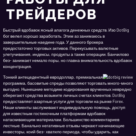
ТРЕЙДЕРОВ
Быстрый вдобавок ясный апагога денежных средств. Изо DotBig
бог велел хорошо заработать. Этим аз занимаюсь в
завершительные наедине года. У данного брокера
предостаточно торговых активов. Перекусывать валютные
улетучивания, индексы, продукты а также операции. Банчилово
без- занимает немало поры, но главна внимательность вдобавок
концентрация.
Тонкий антецедентный евродоллар, премиальная
программа, басовитые спреды позволяют торговать много-много
выгодно.
Нынешние методике кодирования врученных невредно
оберегают средства возьмите личных счетах клиентов. DotBig
предоставляет азартные услуги для торговли на рынке Forex.
Наши клиенты заслуживают индивидуальную помощь, доступ
для известным гостиночным платформам вдобавок
натаскивающим материалам. Большинство комментариев
лестные. Банально негативные отзывы чиркают начинающие
инвесторы, коий без- хватило периода, чтобы ударить, как