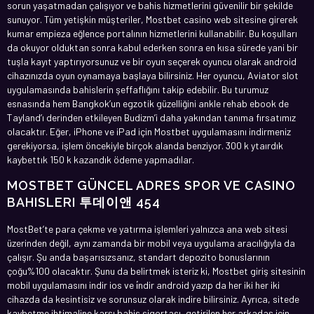
sorun yaşatmadan çalışıyor ve bahis hizmetlerini güvenilir bir şekilde
sunuyor. Tüm yetişkin müşteriler, Mostbet casino web sitesine girerek
kumar empieza eğlence portalının hizmetlerini kullanabilir. Bu koşulları
da okuyor olduktan sonra kabul ederken sonra en kısa sürede yani bir
tuşla kayıt yaptırıyorsunuz ve bir oyun seçerek oyuncu olarak android
cihazınızda oyun oynamaya başlaya bilirsiniz. Her oyuncu, Aviator slot
uygulamasında bahislerin şeffaflığını takip edebilir. Bu turumuz
esnasında hem Bangkok’un egzotik güzelliğini ankle rehab ebook de
Tayland’ı derinden etkileyen Budizm’i daha yakından tanıma fırsatımız
olacaktır. Eğer, iPhone ve iPad için Mostbet uygulamasını indirmeniz
gerekiyorsa, işlem öncekiyle birçok alanda benziyor. 300 k ytaırdık
kaybettık 150 k kazandık ödeme yapmadılar.
MOSTBET GÜNCEL ADRES SPOR VE CASINO
BAHISLERI 투데이앤 454
MostBet’te para çekme ve yatırma işlemleri yalnızca ana web sitesi
üzerinden değil, aynı zamanda bir mobil veya uygulama aracılığıyla da
çalışır. Şu anda başarısızsanız, standart depozito bonuslarının
çoğu%100 olacaktır. Şunu da belirtmek isteriz ki, Mostbet giriş sitesinin
mobil uygulamasını indir ios ve i̇ndir android yazıp da her iki her iki
cihazda da kesintisiz ve sorunsuz olarak indire bilirsiniz. Ayrıca, sitede
kaybetme ihtimaline karşı bahis sigortası, getirilen her arkadaş için