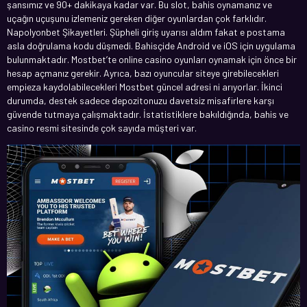
şansımız ve 90+ dakikaya kadar var. Bu slot, bahis oynamanız ve
uçağın uçuşunu izlemeniz gereken diğer oyunlardan çok farklıdır.
Napolyonbet Şikayetleri. Şüpheli giriş uyarısı aldım fakat e postama
asla doğrulama kodu düşmedi. Bahisçide Android ve iOS için uygulama
bulunmaktadır. Mostbet’te online casino oyunları oynamak için önce bir
hesap açmanız gerekir. Ayrıca, bazı oyuncular siteye girebilecekleri
empieza kaydolabilecekleri Mostbet güncel adresi ni arıyorlar. İkinci
durumda, destek sadece depozitonuzu davetsiz misafirlere karşı
güvende tutmaya çalışmaktadır. İstatistiklere bakıldığında, bahis ve
casino resmi sitesinde çok sayıda müşteri var.