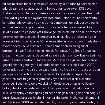
Bu seçimlerden birini alın ve keyifli bahis oyunlarından iyi kazanç elde
ederek zamanınızı güzel geçirin. Tek yapmanız gereken, iOS veya
Android için uygulamayı indirmek ve size en iyi oranları sunan Best Bet
Calculator yardımıyla oynamaya başlamak. MostBet indir telefonda,
kumarhanede oynamak ve kısıtlama olmaksızın gerçek parayla bahis
yapmak anlamına gelir. Herhangi bir oyunda hediye almak en keyifli
şeydir. Slot siteleri para yatırma ve çekme işlemlerinde dikkat etmeniz
gereken son derece önemli detaylar bulunur. Mostbet sitesinin giriş
adresini bizim sitemiz aracılığı ile ve ya sitenin resmi sosyal medyalarını
ziyaret ederek bula bilirsiniz. Sitenin hemen hemen en eğlenceli
kategorisi olan Casino hissesinde siz Bonanza, Bag Bass Bonanza,
Crazy Time canlı oyunu, Gates of Epypt ve daha bir çok başka tarihi ve
güzel tasarımlı slotlar bulacaksınız. 75 oranından yüksek bahislerde
geçerli olması gerekiyor. Hollanda hükumetinin verdiği lisans 2009
senesinden beri hiç bir sorun yaşamadan ve hiç bir sorun yaşatmadan
çalışıyor ve bahis hizmetlerini güvenilir bir şekilde sunuyor. Para
yatırırken kart bilgilerinizi girmeniz veya tercih ettiğiniz e cüzdan
seçeneğini seçmeniz gerekecektir. Android uygulamasını yüklemek
birkaç dakikadan fazla sürmez. Bunun yanı sıra Mostbet sitesinde
sıklıkla freeplay ve freespins gibi her bahisçinin dört gözle beklediği ve
büyük kazançlara vesile olan imkanlar da vardır. Hollanda hükumetinin
verdiği lisans 2009 senesinden beri hiç bir sorun yaşamadan ve hiç bir