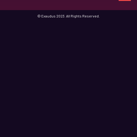
© Exaudus 2023. All Rights Reserved.