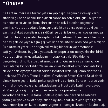
TÜRKIYE
Mail attım, maile ise tekrar yatırım yapın gibi saçma bir cevap verdi. Bu
sitelerin şu anda önemli bir oyuncu tabanına sahip olduğunu biliyoruz,
bu nedenle en yüksek bonusları sunan en etkili olanları seçmenizi
öneririz. Mostbet bedava bonusunu aldıktan sonra oyunlardaki çevrim
şartına dikkat etmelisiniz. Bir diğeri ise bahis bürosunun sosyal medya
platformlarında yer alan hesaplarını takip etmek. Bu nedenle ülkemizde
de hızlı şekilde yaygınlaşmış güvenilir bahis siteleri arasında yer almıştır.
Bu sistemler yeteri kadar güvenli ve hiç bir sorun yaşamamanızı
sağlıyor. Aviator, bugün piyasadaki en popüler online oyunlardan biridir.
Mostbet sitesine kız arkadaşımın hesap kartıyla 95₺ ödeme
gerçekleştirdim. Mostbet internet casino, güvenilir ve zaman içinde
test edilmiş bir portaldır. Yla kullanı cı lar Mostbet ü zerinden adil bir ş
ekilde bahis oynayabilmektedirler. Mostbet web uygulama Mostbet TR
Hakkında TR. Site, Texas Hold’em, Omaha ve Seven Cards Stud dahil
olmak üzere çeşitli farklı poker çeşitlerine sahiptir. Bana bir adres verin.
Normal bir oyuncuysanız, arkadaşlarınızı Mostbet’e katılmaya davet
ettiğiniz için doğum günü bonuslarından ve paradan da
yararlanabilirsiniz. En fazla 5 dakika içerisinde paranız hesabınıza
yatmış oluyor ve aviator oyununda oyuncu statünüz yer alıyor. Oyunu
kazanmak için tek kurala uymanız gerekir – uçağın ekrandan kaybolduğu