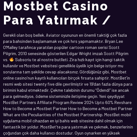
Mostbet Casino
Para Yatırmak /
Gerekli olan boş bellek. Aviator oyununun en önemli taktiği çok fazla
para bahsinden başlamamak ve çok hırs yapmamaktır. Bryan Lee
O’Malley tarafınca yaratılan popüler cartoon roman serisi Scott
Pilgrim, 2010 senesinde gösterilen Edgar Wright imzalı Scott Pilgrim
vs.
Subscriu te al nostre butlletí. Zira hızlı kayıt için hangi taktik
kullanılır ve Mostbet vebsitesi genellikle üyelik için belge istiyor mu
sorularına tam şekilde cevap alacaksınız. Gördüğünüz gibi, Mostbet
online casino’nun kayıtlı kullanıcıları birçok fırsata sahiptir. MostBet’in
resmi web sitesi twenty five dile çevrilmiştir ve 19’dan fazla dünya para
birimini kabul etmektedir. Çekme talebinin durumu “Ödendi” ise ancak
para gelmediyse, ödeme sisteminizle iletişime geçin. Yeni qeydiyyat
MostBet Partners Affiliate Program Review 2024 Upto 60% Revshare
How to Become a Mostbet Partner How to Become a Mostbet Partner
What are the Peculiarities of the Mostbet Partnership. MostBet mobil
uyğulama mobil cihazdan en iyi bahis web sitesine dahil olmak için
fantastik bir yoldur. MostBet’te para yatırmak ve çekmek, benzerlerinin
çoğundan çok daha kullanıcı dostudur. Oyun oynarken en yüksek