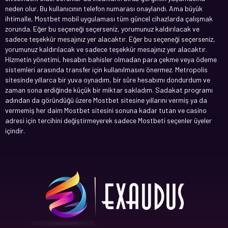
neden olur. Bu kullanıcının telefon numarası onaylandı. Ama büyük
ihtimalle, Mostbet mobil uygulaması tüm güncel cihazlarda çalışmak
zorunda. Eğer bu seçeneği seçerseniz, yorumunuz kaldırılacak ve
sadece teşekkür mesajınız yer alacaktır. Eğer bu seçeneği seçerseniz,
yorumunuz kaldırılacak ve sadece teşekkür mesajınız yer alacaktır.
Hizmetin yönetimi, hesabın bahisler olmadan para çekme veya ödeme
sistemleri arasında transfer için kullanılmasını önermez. Metropolis
sitesinde yıllarca bir yuva oynadım, bir süre hesabımı dondurdum ve
zaman sona erdiğinde küçük bir miktar sakladım. Sadakat programı
adından da göründüğü üzere Mostbet sitesine yıllarını vermiş ya da
vermemiş her daim Mostbet sitesini sonuna kadar tutan ve casino
adresi için tercihini değiştirmeyerek sadece Mostbeti seçenler üyeler
içindir.