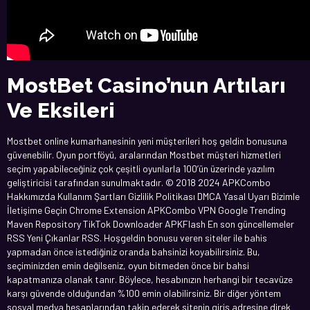
MostBet Casino’nun Artıları
Ve Eksileri
Mostbet online kumarhanesinin yeni müşterileri hoş geldin bonusuna
güvenebilir. Oyun portföyü, aralarından Mostbet müşteri hizmetleri
seçim yapabileceğiniz çok çeşitli oyunlarla 100’ün üzerinde yazılım
geliştiricisi tarafından sunulmaktadır. © 2018 2024 APKCombo
Hakkımızda Kullanım Şartları Gizlilik Politikası DMCA Yasal Uyarı Bizimle
İletişime Geçin Chrome Extension APKCombo VPN Google Trending
Maven Repository TikTok Downloader APKFlash En son güncellemeler
RSS Yeni Çıkanlar RSS. Hoşgeldin bonusu veren siteler ile bahis
yapmadan önce istediğiniz oranda bahsinizi koyabilirsiniz. Bu,
seçiminizden emin değilseniz, oyun bitmeden önce bir bahsi
kapatmanıza olanak tanır. Böylece, hesabınızın herhangi bir tecavüze
karşı güvende olduğundan %100 emin olabilirsiniz. Bir diğer yöntem
sosyal medya hesaplarından takip ederek sitenin giriş adresine direk