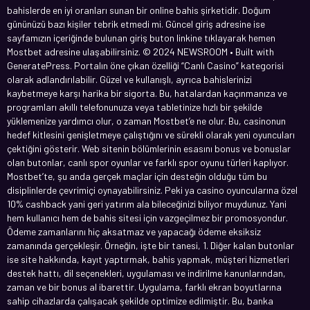
bahislerde en iyi oranları sunan bir online bahis şirketidir. Doğum
gününüzü bazı kişiler tebrik etmedi mi. Güncel giriş adresine ise
sayfamızın içeriğinde bulunan giriş buton linkine tıklayarak hemen
Mostbet adresine ulaşabilirsiniz. © 2024 NEWSROOM • Built with
GeneratePress. Portalın öne çıkan özelliği “Canlı Casino” kategorisi
olarak adlandırılabilir. Güzel ve kullanışlı, ayrıca bahislerinizi
kaybetmeye karşı harika bir sigorta. Bu, hatalardan kaçınmanıza ve
programları akıllı telefonunuza veya tabletinize hızlı bir şekilde
yüklemenize yardımcı olur, o zaman Mostbet’e ne olur. Bu, casinonun
hedef kitlesini genişletmeye çalıştığını ve sürekli olarak yeni oyuncuları
çektiğini gösterir. Web sitenin bölümlerinin esasını bonus ve bonuslar
olan butonlar, canlı spor oyunlar ve farklı spor oyunu türleri kaplıyor.
Mostbet’te, şu anda gerçek maçlar için desteğin olduğu tüm bu
disiplinlerde çevrimiçi oynayabilirsiniz. Peki ya casino oyuncularına özel
10% cashback yani geri yatırım ala bileceğinizi biliyor muydunuz. Yani
hem kullanıcı hem de bahis sitesi için vazgeçilmez bir promosyondur.
Ödeme zamanlarını hiç aksatmaz ve yapacağı ödeme eksiksiz
zamanında gerçekleşir. Örneğin, işte bir tanesi, 1. Diğer kalan butonlar
ise site hakkında, kayıt yaptırmak, bahis yapmak, müşteri hizmetleri
destek hattı, dil seçenekleri, uygulaması ve indirilme kanunlarından,
zaman ve bir bonus al ibarettir. Uygulama, farklı ekran boyutlarına
sahip cihazlarda çalışacak şekilde optimize edilmiştir. Bu, banka