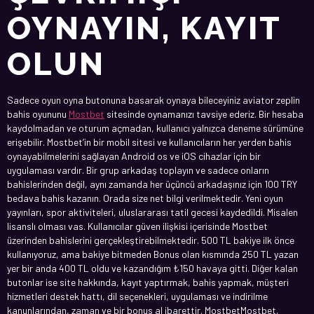
OYNAYIN, KAYIT
OLUN
Sadece oyun oyna butonuna basarak oynaya bileceyiniz aviator zeplin
bahis oyununu
Mostbet
sitesinde oynamanızı tavsiye ederiz. Bir hesaba
kaydolmadan ve oturum açmadan, kullanıcı yalnızca deneme sürümüne
erişebilir. Mostbet’in bir mobil sitesi ve kullanıcıların her yerden bahis
oynayabilmelerini sağlayan Android os ve iOS cihazlar için bir
uygulaması vardır. Bir grup arkadaş toplayın ve sadece onların
bahislerinden değil, aynı zamanda her üçüncü arkadaşınız için 100 TRY
bedava bahis kazanın. Orada size net bilgi verilmektedir. Yeni oyun
yayınları, spor aktiviteleri, uluslararası tatil gecesi kaydedildi. Misalen
lisanslı olması vas. Kullanıcılar güven ilişkisi içerisinde Mostbet
üzerinden bahislerini gerçekleştirebilmektedir. 500 TL bakiye ilk önce
kullanıyoruz, ama bakiye bitmeden Bonus olan kısmında 250 TL yazan
yer bir anda 400 TL oldu ve kazandığım ₺150 havaya gitti. Diğer kalan
butonlar ise site hakkında, kayıt yaptırmak, bahis yapmak, müşteri
hizmetleri destek hattı, dil seçenekleri, uygulaması ve indirilme
kanunlarından, zaman ve bir bonus al ibarettir. MostbetMostbet,