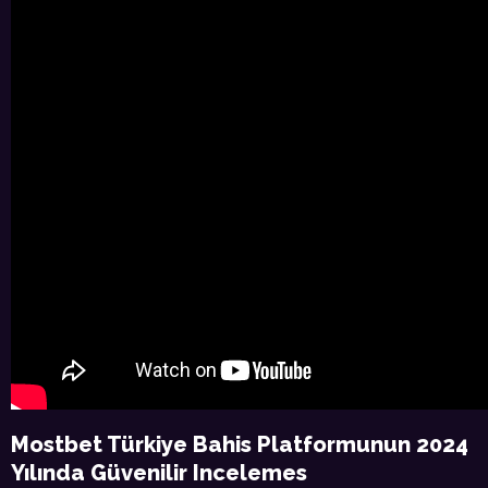
Mostbet Türkiye Bahis Platformunun 2024
Yılında Güvenilir Incelemes