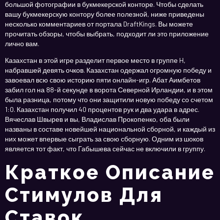
большой фотографии в букмекерской конторе. Чтобы сделать
вашу букмекерскую контору более полезной, ниже приведены
несколько комментариев от портала DraftKings. Вы можете
прочитать обзоры, чтобы выбрать, подходит ли это приложение
лично вам.
Казахстан в этой игре разделит первое место в группе H,
набравшей девять очков. Казахстан одержал огромную победу и
завоевал всю свою историю пяти онлайн-игр. Абат Аимбетов
забил гол на 88-й секунде в ворота Северной Ирландии, и в этом
была разница, потому что они защитили новую победу со счетом
1:0. Казахстан получил 40 процентов рук и два удара в адрес.
Вячеслав Швырев и вы, Владислав Прокопенко, оба были
названы в составе новейшей национальной сборной, и каждый из
них может впервые сыграть за свою сборную. Одним из шоков
является тот факт, что Габышева сейчас не включили в группу.
Краткое Описание
Стимулов Для
Ставок