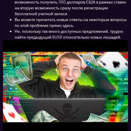
возможность получить 1100 долларов США в рамках ставок
на вторую возможность сразу после регистрации
бесплатной учетной записи.
Вы можете прочитать новые ответы на некоторые вопросы
по этой проблеме прямо здесь.
Но, поскольку так много доступных предложений, трудно
найти предыдущий BUSR относительно новых лошадей.