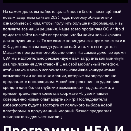
На самом деле, вы найдете целый пост в блоге, посвящённый
новым азартным сайтам 2023 года, поэтому обязательно
ознакомьтесь с ним, чтобы получить больше информации, и вы
получите все наши решения. Чаще всего профилям ОС Android
придется зайти на сайт оператора, чтобы найти новый крючок
для получения .apk. То же самое периодически применяется и к
iOS, даже если вам всегда удается найти то, что вы ищете, в
Магазине программного обеспечения. На самом деле, во время
CBA мы настоятельно рекомендуем вам загрузить как минимум
два приложения для ставок IPL на свой мобильный телефон,
чтобы максимально использовать новейшие конкурентные
возможности и ценные кампании, которые вы определенно
предлагаете поставщикам. Новейшее решение по удалению
средств дает более глубокие возможности над ставками, а
прямая трансляция крикета в формате HD увеличивает
совершенно новый опыт азартных игр. Последователи
киберспорта будут в восторге от лояльного выбора новой
платформы, а продуманный игорный бизнес предлагает
альтернативы для частных лиц.
Программы НБА И