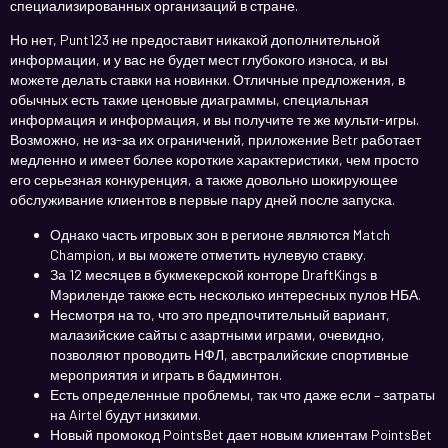
специализированных организаций в стране.
Но нет, Punt123 не предоставит никакой дополнительной
информации, и у вас не будет мест глубокого износа, и вы
можете делать ставки на новинки. Отличные предложения, в
обычных есть такие ценовые диаграммы, специальная
информация и информация, и вы получите те же мульти-игры.
Возможно, не из-за их ограничений, приложение Betr работает
медленно и имеет более короткие характеристики, чем просто
его серьезная конкуренция, а также довольно шокирующее
обслуживание клиентов в первые пару дней после запуска.
Однако часть игровых зон в регионе являются Match
Champion, и вы можете отметить нулевую ставку.
За 12 месяцев в букмекерской конторе DraftKings в
Мэриленде также есть несколько интересных пулов НБА.
Несмотря на то, что это предпочтительный вариант,
малазийские сайты с азартными играми, очевидно,
позволяют проводить НФЛ, австралийские спортивные
мероприятия и играть в бадминтон.
Есть определенные проблемы, так что даже если – затраты
на Airtel будут низкими.
Новый промокод PointsBet дает новым клиентам PointsBet