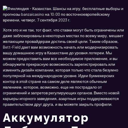
Хотя это и не так, тот факт, что ставки могут быть ограничены или
даже заблокированы в некоторых местах по всему миру, мешает
желающим провайдерам достичь своей цели. Таким образом,
Bett-Field дает вам возможность начать или модернизировать
вашу домашнюю игру в Казахстане до уровня лотереи. Мы
можем предоставить вам все необходимое приложение, и вы
обнаружите прекрасную возможность зарегистрировать или
изменить дизайн компании, которая только что стала безумно
популярной на международном уровне. Идеи букмекерских
контор в этой стране на самом деле являются обычным
явлением, которое, возможно, еще не пострадало от
ограничений и запретов регулирующих органов. Вместо новой
карьеры игорного заведения, азартные игры поддерживаются
правительством друг друга, и вы можете закрыть профили.
Аккумулятор