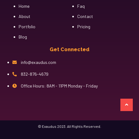
Home
Faq
About
Contact
Portfolio
Pricing
Blog
Get Connected
info@exaudus.com
832-876-4679
Office Hours: 8AM - 11PM Monday - Friday
казино лев
© Exaudus 2023. All Rights Reserved.