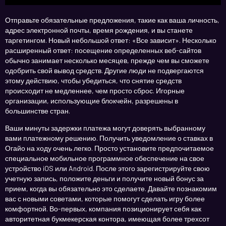
Отправьте обязательные предложения, такие как ваша личность,
адрес электронной почты, время рождения, и вы станете
таргетингом. Новый небольшой ответ: «Все зависит». Несколько
расширенный ответ: посещение определенных веб-сайтов
обычно занимает несколько месяцев, прежде чем вы сможете
одобрить свой вывод средств. Другие люди не подвергаются
этому действию, чтобы убедиться, что снятие средств
происходит не медленнее, чем просто сброс. Игорные
организации, использующие блокчейн, разрешены в
большинстве стран.
Ваши минуты задержки платежа могут доверять выбранному
вами платежному решению. Получить уведомление о ставках в
Огайо на ходу очень легко. Просто установите предпочитаемое
специальное мобильное программное обеспечение на свое
устройство iOS или Android. После этого зарегистрируйте свою
учетную запись, положите деньги и получите новый бонус за
прием, когда вы обязательно это сделаете. Давайте познакомим
вас с новыми советами, которые помогут сделать игру более
комфортной. Во-первых, компания позиционирует себя как
авторитетная букмекерская контора, имеющая более трехсот