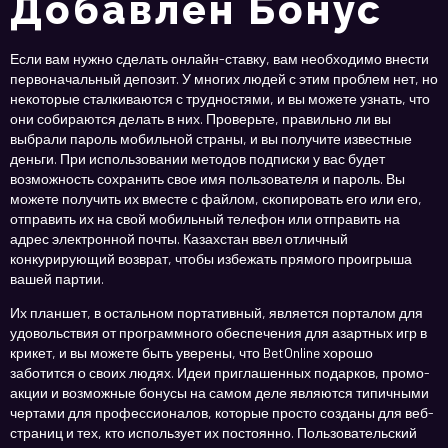
Добавлен Бонус
Если вам нужно сделать онлайн-ставку, вам необходимо внести
первоначальный депозит. У многих людей с этим проблем нет, но
некоторые сталкиваются с трудностями, и вы можете узнать, что
они собираются делать в них. Проверьте, правильно ли вы
выбрали пароль мобильной страны, и вы получите известные
деньги. При использовании методов подписки у вас будет
возможность сохранить свое имя пользователя и пароль. Вы
можете получить их вместе с файлом, скопировать его или его,
отправить их на свой мобильный телефон или отправить на
адрес электронной почты. Казахстан ввел отличный
конкурирующий возврат, чтобы избежать прямого проигрыша
вашей партии.
Их планшет, в остальном портативный, является порталом для
удовольствия от программного обеспечения для азартных игр в
крикет, и вы можете быть уверены, что BetOnline хорошо
заботится о своих людях. Идеи приглашенных подарков, промо-
акции и возможные бонусы на самом деле являются типичными
чертами для профессионалов, которые просто созданы для веб-
страниц и тех, кто использует их постоянно. Пользовательский