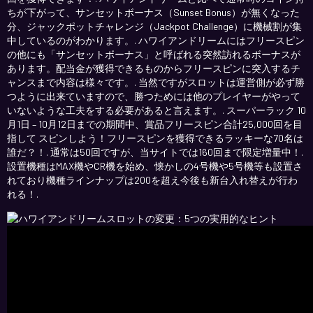
ちが下がって、サンセットボーナス（Sunset Bonus）が無くなった
分、ジャックポットチャレンジ（Jackpot Challenge）に機械割が集
中しているのがわかります。. ハワイアンドリームにはフリースピン
の他にも「サンセットボーナス」と呼ばれる突然訪れるボーナスが
あります。配当金が獲得できるものからフリースピンに突入するチ
ャンスまで内容は様々です。. 当然ですがスロットは運営側が必ず勝
つように出来ていますので、勝つためには他のプレイヤーがやって
いないような工夫をする必要があると言えます。. スーパーラック 10
月1日 – 10月12日までの期間中、賞品フリースピン合計25,000回を目
指して スピンしよう！フリースピンを獲得できるラッキーな70名は
誰だ？！. 通常は50回ですが、当サイトでは160回まで限定増量中！.
設置機種はMAX機やCR機を始め、懐かしの4号機や5号機等も設置さ
れており機種ラインナップは200を超え今後も新台入れ替えが行わ
れる！.