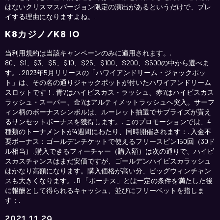
はないクリスマスバージョン限定の演出があるというだけで、プレ
イする理由になりますよね。.
K8カジノ/K8 IO
当利用規約は当該キャンペーンのみに適用されます。.
80、$1、$3、$5、$10、$25、$100、$200、$500の中から選べま
す。. 2023年5月リリースの「ハワイアンドリーム・ジャックポッ
ト」は、その名の通りジャックポットが付いたハワイアンドリーム
スロットです！. 青7はハイビスカス・ラッシュ、赤7はハイビスカス
ラッシュ・スーパー、金7はアルティメットラッシュへ突入。サーフ
ィン柄のボーナスシンボルは、ルーレット抽選でサプライズが貰え
るサンセットボーナスを獲得します。. このプロモーションでは、4
種類のトーナメントが4週間にわたり、同時開催されます：. 入金不
要ボーナス：ゴールデンチケットで使えるフリースピン150回（30ド
ル相当）. 購入できるフィーチャー（購入額）は次の通りで、ハイビ
スカスチャンスはまだ安価ですが、ゴールデンハイビスカラッシュ
はかなり高額になります。購入価格が高い分、ビッグウィンチャン
スも大きくなります。. B 「ボーナス」とは一定の条件を満たした後
に報酬として得られるキャッシュ、並びにフリーベットを指しま
す；.
2021 11 29