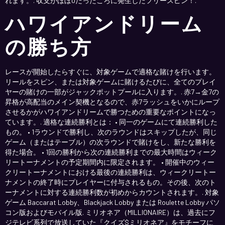
れます。. 収支がほぼ0だったころに発生したフリースピン！.
ハワイアンドリーム
の勝ち方
レースが開始したらすぐに、対象ゲームで適格な賭けを行います。
リールをスピン、または対象ゲームに賭けるたびに、全てのプレイ
ヤーの賭けの一部がジャックポットプールに入ります。. 赤7→金7の
昇格が高配当のメイン契機となるので、赤7ラッシュをいかにループ
させるかがハワイアンドリームで勝つための重要なポイントになっ
ています。. 適格な連続勝利とは： • 同一のゲームにて連続勝利した
もの。 • 1ラウンドで勝利し、次のラウンドはスキップしたが、同じ
ゲーム（またはテーブル）の次ラウンドで賭けをし、新たな勝利を
得た場合。 • 1回の勝利から次の連続勝利までの最大時間はウィーク
リートーナメントの予定期間内に限定されます。 • 開催中のウィー
クリートーナメントにおける最後の連続勝利は、ウィークリートー
ナメントの終了時にプレイヤーに付与されるもの。その後、次のト
ーナメントに対する連続勝利数が初めからカウントされます。. 対象
ゲーム Baccarat Lobby、Blackjack Lobby または Roulette Lobby パソ
コン版およびモバイル版. ミリオネア（MILLIONAIRE）は、過去にフ
ジテレビ系列で放送していた『クイズ$ミリオネア』をモチーフに