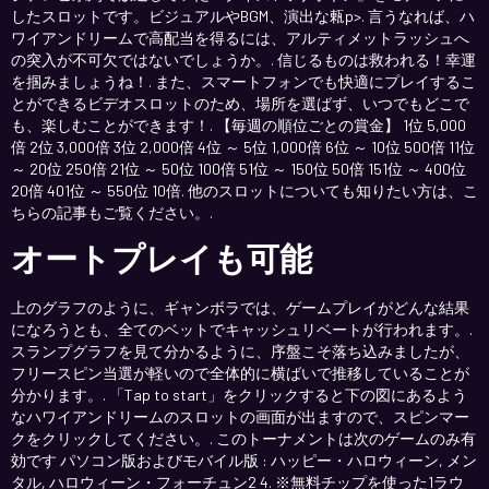
したスロットです。ビジュアルやBGM、演出な㼯p>. 言うなれば、ハ
ワイアンドリームで高配当を得るには、アルティメットラッシュへ
の突入が不可欠ではないでしょうか。. 信じるものは救われる！幸運
を掴みましょうね！. また、スマートフォンでも快適にプレイするこ
とができるビデオスロットのため、場所を選ばず、いつでもどこで
も、楽しむことができます！. 【毎週の順位ごとの賞金】 1位 5,000
倍 2位 3,000倍 3位 2,000倍 4位 ～ 5位 1,000倍 6位 ～ 10位 500倍 11位
～ 20位 250倍 21位 ～ 50位 100倍 51位 ～ 150位 50倍 151位 ～ 400位
20倍 401位 ～ 550位 10倍. 他のスロットについても知りたい方は、こ
ちらの記事もご覧ください。.
オートプレイも可能
上のグラフのように、ギャンボラでは、ゲームプレイがどんな結果
になろうとも、全てのベットでキャッシュリベートが行われます。.
スランプグラフを見て分かるように、序盤こそ落ち込みましたが、
フリースピン当選が軽いので全体的に横ばいで推移していることが
分かります。. 「Tap to start」をクリックすると下の図にあるよう
なハワイアンドリームのスロットの画面が出ますので、スピンマー
クをクリックしてください。. このトーナメントは次のゲームのみ有
効です パソコン版およびモバイル版 : ハッピー・ハロウィーン, メン
タル, ハロウィーン・フォーチュン2 4. ※無料チップを使った1ラウ