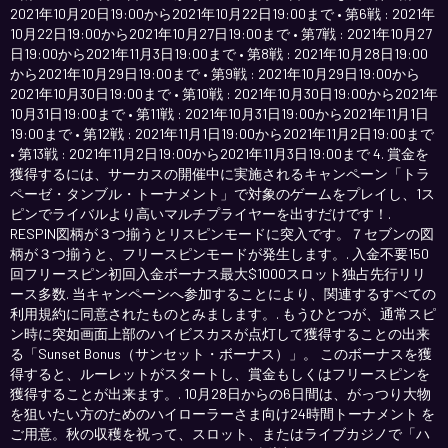
2021年10月20日19:00から2021年10月22日19:00まで • 第6戦 : 2021年
10月22日19:00から2021年10月27日19:00まで • 第7戦 : 2021年10月27
日19:00から2021年11月3日19:00まで • 第8戦 : 2021年10月28日19:00
から2021年10月29日19:00まで • 第9戦 : 2021年10月29日19:00から
2021年10月30日19:00まで • 第10戦 : 2021年10月30日19:00から2021年
10月31日19:00まで • 第11戦 : 2021年10月31日19:00から2021年11月1日
19:00まで • 第12戦 : 2021年11月1日19:00から2021年11月2日19:00まで
• 第13戦 : 2021年11月2日19:00から2021年11月3日19:00まで 4. 賞金を
獲得するには、サーカスの開催中に実施されるキャンペーン「トラ
ペーゼ・タンブル・トーナメント」で対象のゲームをプレイし、1ス
ピンでライバルより高いマルチプライヤーを出すだけです！.
RESPIN図柄が３つ揃うとリスピンモードに突入です。７セブンの図
柄が３つ揃うと、フリースピンモードが発生します。. 入金不要150
回フリースピン初回入金ボーナス最大$1000スロット独占先行リリ
ース多数. 当キャンペーンへ参加することにより、関連するすべての
利用規約に同意されたものとみまします。. もうひとつが、通常スピ
ン時に突如画面上部のハイビスカスが点灯して獲得することの出来
る「Sunset Bonus（サンセット・ボーナス）」。 このボーナスを獲
得すると、ルーレットがスタートし、賞金もしくはフリースピンを
獲得することが出来ます。. 10月28日からの6日間は、がっつり大物
を狙いたい方のためのハイローラーさま向け24時間トーナメント を
ご用意。秋の収穫を祝って、スロット、またはライブカジノで「ハ