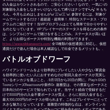
の入金はカウントされるので、ご安心ください！なので、一気に↑の
対象額を入金をしなきゃいけないなんて縛りはナシです•̀ᴗ•́و ̑̑ ※ もち
ろん、今月も止めはしませんが’ω’ 三’ω’三 ‘ω’. 参加するには、対象ゲ
ームでベットするだけ！超超超・超簡単！. 特別なステータス・プロ
グラムのご紹介です！当VIPプログラムはとても簡単で分かりやすい
ものとなっています。VIPプレイヤーのステータスを得るための条件
は、シンプルにゲームで賭けをすることのみ。ステータスが高いほ
ど、よりお得なボーナスや特別な機能の利用ができます。.
https://www.nikkansports.com/
全13種類の仮想通貨に対応し、仮想
通貨だけで遊んだ場合は本人確認なしで出金できるメリットも。.
バトルオブドワーフ
ハワイアンドリームをより効率的にプレイしたい人や少ない軍資金
を効率的に使いたい人におすすめなのが初回入金ボーナスが充実し
ているオンカジを選ぶこと。. 9月13日から20日の間に、Play’n GOの
ToonzシリーズReactoonzや新作Dr. 遊雅堂は、その豊富なボーナスと
日本向けのサービスで知られています。当サイト経由で登録するだ
けで3000円分の入金不要ボーナスが貰え、さらに初回入金すると、
最大100,000円のボーナスが得られます。これはプレイヤーにとって
大きな魅力となっています。遊雅堂の特徴的な点は、オンラインカ
ジノとスポーツベッティングを一つに組み合わせたメディアである