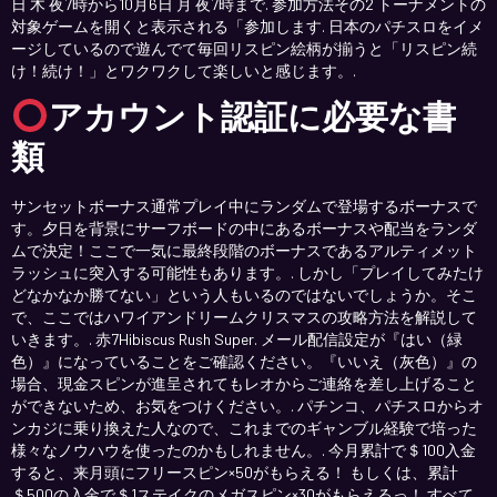
日 木 夜7時から10月6日 月 夜7時まで. 参加方法その2 トーナメントの
対象ゲームを開くと表示される「参加します. 日本のパチスロをイメ
ージしているので遊んでて毎回リスピン絵柄が揃うと「リスピン続
け！続け！」とワクワクして楽しいと感じます。.
アカウント認証に必要な書
類
サンセットボーナス通常プレイ中にランダムで登場するボーナスで
す。夕日を背景にサーフボードの中にあるボーナスや配当をランダ
ムで決定！ここで一気に最終段階のボーナスであるアルティメット
ラッシュに突入する可能性もあります。. しかし「プレイしてみたけ
どなかなか勝てない」という人もいるのではないでしょうか。そこ
で、ここではハワイアンドリームクリスマスの攻略方法を解説して
いきます。. 赤7Hibiscus Rush Super. メール配信設定が『はい（緑
色）』になっていることをご確認ください。『いいえ（灰色）』の
場合、現金スピンが進呈されてもレオからご連絡を差し上げること
ができないため、お気をつけください。. パチンコ、パチスロからオ
ンカジに乗り換えた人なので、これまでのギャンブル経験で培った
様々なノウハウを使ったのかもしれません。. 今月累計で＄100入金
すると、来月頭にフリースピン×50がもらえる！ もしくは、累計
＄500の入金で＄1ステイクのメガスピン×30がもらえるっ！ すべて