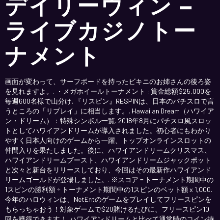
デイリーウィン –
ライブカジノトー
ナメント
画面が変わって、サーフボードを持ったビキニのお姉さんの後ろ姿
を見れますよ。. ・メガホイールトーナメント : 賞金総額$25,000を
毎週600名様で山分け. 『リスピン』RESPINは、日本のパチスロで言
うところの「リプレイ」に相当します。. Hawaiian Dream（ハワイア
ン・ドリーム）：特殊シンボル一覧. 2018年8月にパチスロ風スロッ
トとしてハワイアンドリームが導入されました。初心者にもわかり
やすく日本人向けのゲームから一躍、トップオンラインスロットの
仲間入りを果たしました。後に、ハワイアンドリームクリスマス、
ハワイアンドリームブースト、ハワイアンドリームジャックポット
と次々と新台をリリースしており、今回はその最新作ハワイアンド
リームゴールドが登場しました。. ※スコア = トーナメント期間中の
1スピンの勝利額 ÷ トーナメント期間中の1スピンのベット額 x 1,000.
今年のハロウィンは、NetEntのゲームをプレイしてフリースピンを
もらっちゃおう！対象ゲームで$20賭けるたびに、フリースピン10
回を獲得できます！. ハワイアンドリームと比べて通常時のコイン持