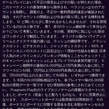
ゲームプレイにおいて不正の発見およびその疑いが持たれた場合、
このトーナメントの参加対象から除外され、ベラジョンはそのアカ
ウントを制限し、調査の上、不正や一般利用規約違反が確認された
場合、そのアカウントの閉鎖および出金の取り消しをする権利を有
します。 12. と聞いたら少し驚かれるかもしれませんが、それを実現
しているのがカジ旅です。. 青7、赤7のラッシュ継続率って本当なの
か？について考察していきます。その他、実戦中に気になった部分
はワンポイントで解説していきます。. オリジナル版のハワイアンド
リームとクリスマス版の違いは、ラッシュの継続率です。. クラシッ
クスロット、ビデオスロット、ジャックポットスロット：100%. オ
ンラインカジノのスロットに設定はない！理由や仕組みを解説. 日本
で人気のオンラインカジノランキング情報をここからチェック！. こ
のキャンペーンはキャッシュによるプレイでのみ参加可能です。 5.
キャンペーン期間中の最初の5,000円以上1万円未満の入金に対して
フリースピン50回、1万円以上1万5000円未満の入金に対して100
回、1万5000円以上の入金に対して150回を、いずれか一つ獲得でき
ます。 5. 今回の10,000回転検証のうち、各プレイヤー毎の5,000回
転分の実戦データ一覧です！ぜひ実戦時の参考にされてみてくださ
い。. Pragmatic Play社のライブカジノゲームの搭載がスタートいた
しました. ボーナス（現金）など配ろうものなら、すぐに営業停止に
なります。. スポーツベットボーナスは取得後30日間有効で、その
後、ボーナスとボーナスに付随する賞金を含む全額がキャンセルさ