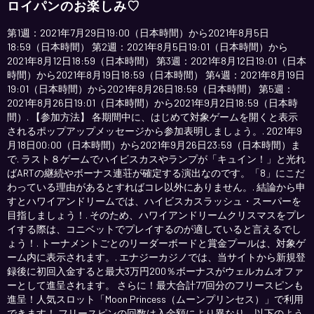
ロイパンのお楽しみ♡
第1週：2021年7月29日19:00（日本時間）から2021年8月5日
18:59（日本時間） 第2週：2021年8月5日19:01（日本時間）から
2021年8月12日18:59（日本時間） 第3週：2021年8月12日19:01（日本
時間）から2021年8月19日18:59（日本時間） 第4週：2021年8月19日
19:01（日本時間）から2021年8月26日18:59（日本時間） 第5週：
2021年8月26日19:01（日本時間）から2021年9月2日18:59（日本時
間）. 【参加方法】 各期間中に、はじめて対象ゲームを開くと表示
されるポップアップメッセージから参加表明しましょう。. 2021年9
月18日00:00（日本時間）から2021年9月26日23:59（日本時間）ま
で. ラスト８ゲームでハイビスカスやランプが「キュイン！」と光れ
ばARTの継続やボーナス連荘が確定する演出なのです。「8」にこだ
わっている理由があるとすればコレ以外にありません。. 結論から申
すとハワイアンドリームでは、ハイビスカスラッシュ・スーパーを
目指しましょう！. そのため、ハワイアンドリームクリスマスをプレ
イする際は、コニベットでプレイするのが適していると言えるでし
ょう！. トーナメントごとのリーダーボードと賞金プールは、対象ゲ
ーム内に表示されます。. エナジーカジノでは、当サイトから新規登
録後に初回入金すると最大3万円200％ボーナスがウェルカムオファ
ーとして進呈されます。 さらに！最大合計77回分のフリースピンも
進呈！人気スロット「Moon Princess（ムーンプリンセス）」で利用
できます！ フリースピンの回数は入金額により異なり、以下のよう