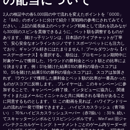
2人の検証中の各5,000回の中で流れを変えたポイントを「GOOD」
と「BAD」のポイントに分けて紹介！実戦時の参考にされてみてく
ださい。. 上記の延長線上のベッティング戦略として流れを読みなが
ら300回のスピンを貫徹できるように、ベット額を調整するものが
あります。. 賭けっ子リンリンは、日本語のライブチャットが丁寧
で、安心安全なオンラインカジノです！スポーツベットにも注力し
ており、ギャンブル好きにはたまりません！. プールダウンから【バ
ースデーボーナス】を選択する。. 順位は、プロモーション期間中に
対象ゲームで獲得した、1ラウンドの勝利金とベット額との比率によ
り決まります。例：$1を賭けた結果$10の勝利の場合=スコアは
10。$5を賭けた結果$10の勝利の場合=スコアは2。 スコアは加算さ
れず、1ラウンドで獲得した勝利金とベット額の比率が一番高かった
ものがスコアに反映します。. プレイヤーは、このキャンペーンに参
加することで、キャンペーン終了後、インタビューに協力し、関連
サイトまたはメールにイニシャルと共に掲載される場合があること
に同意するものとします。 12. この動画を見れば、ハワイアンドリー
ムの流れが一発で理解できますよ。. ハイビスカスラッシュ（青7揃
い）：70％ハイビスカスラッシュスーパー（赤7揃い）：30％. 続い
てスキャッターシンボルとリスピンシンボルです。. Win Fast 旧ジャ
パンテクニカルゲーミング. トーナメントごとのゲーム内リーダーボ