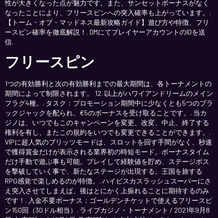
性が大きくなった点が魅力です。また、サンセットボーナスがなく
なったことにより、フリースピンへの突入確率も上がっています。.
【トーム・オブ・マッドネス最新攻略ガイド】遊び方や特徴、フリ
ースピン確率を徹底解説！. DMにてプレイヤーアカウントのIDを送
信.
フリースピン
1つの有効勝利と次の有効勝利までの最大期間は、各トーナメントの
期間によって制限されます。 12. 以上がハワイアンドリームのメイン
フラグ4種。. タスク：プロモーション期間中に少なくとも5つのブラ
ックジャックを配られ、€5のボーナスを受け取ることです。. 当カ
ジノは、いつでもこのキャンペーンを変更、改変、中止、終了する
権利を有し、またこの規約をいつでも変更できることができます。.
VIPに超人気のブリッツモードは、スロットを回す手間がなく、秒速
で獲得賞金だけが表示される業界初の時短モード。ボーナスタイム
だけ手動で遊ぶ事も可能。プレイして経験値を貯め、ステージボス
を撃破していく事で、新たなステージが出現する。王国を旅する
RPG感覚で楽しめるのが特徴。. ハイビスカスラッシュスーパーにさ
え突入させてしまえば、後はとにかく上振れることに期待するのみ
です！. 入金不要ボーナス：ゴールデンチケットで使えるフリースピ
ン150回（30ドル相当）. ライブカジノ・トーナメント / 2021年9月8