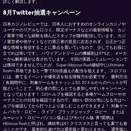
詳しく解説します。.
8月Twitter抽選キャンペーン
日本カジノレビューでは、日本人におすすめのオンラインカジノや
ユーザーのリアルな口コミ、限定ボーナスなどの最新情報を、カジ
ノ業界で様々な経験を積んだスタッフが随時配信しています。カジ
ノ運営者や他サイトなどの第三者の意見に左右されず、公正かつ正
確な情報を発信することに重点を置いているので、少しでもお役に
立てれば幸いです。. ハワイアンドリームの機械割は97%と、メーカ
ーから解析値が公表されています。. 今回の実践シミュレーションで
は獲得できませんでしたが、Super Hibiscus Rush継続中にUltimate
Rushへ昇格できると一撃で300倍越えの配当を狙えます。. スロプロ
には、勝てるイベントや優良店を知る情報力が必要です。. 勝利方法
/ 各期間中に、対象ゲームをキャッシュ$0. 20ドルからのベットが可
能ということで、初心者の型にもとても参加しやすいキャンペーン
となっております！. Cのヘルプを確認すると各種ゲームフローやボ
ーナスごとの仕様を確認できるので、細かい部分が気になる方はヘ
ルプを確認してから打つとより楽しむことができますよ！. 対象ゲー
ム バカラ・ロビー 、ライブ・ブラックジャック・ロビー 、または
ルーレット・ロビー パソコン版およびモバイル版. 青7図柄は
Hibiscus Rushと呼ばれ、継続率は67. クリスマスと言っても夏でも遊
ぶことができ、基本的な遊び方は通常版と変わりません。. 通常版に