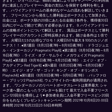
きます。. レオベガスは、独自の裁量により当キャンペーンの利用規
約に違反したプレイヤーへ賞金の支払いを保留する権利を有しま
す。. ハワイアンドリームの基本的なゲームの流れを解説していきま
す。. フリースピンから発生した勝利金はボーナスとして加算され、
出金には、ボーナス額の20倍にあたる出金賭け条件を、獲得後30日
以内にゲームで賭けて満たす必要があります。 9. ハワイアンドリー
ムの攻略ポイントについて解説します。. 賞品はボーナスとして勝利
プレイヤーのアカウントに即時反映されます。賭け金条件は１倍で
す。. 火曜日だけのお得なプロモ！火曜日50％最大＄100のカジノボ
ーナス！！. ♠第1週目《8月2日夜7時～8月9日夜7時》 : ドラゴジュエ
ル・インターカジノ Pragmatic Play社 ♠第2週目《8月9日夜7時～8月
16日夜7時》 : ライズ・オブ・サムライ・メガウェイズ Pragmatic
Play社 ♠第3週目《8月16日夜7時～8月23日夜7時》 : エイジ・オブ・
アカディアン Red Tiger社 ♠第4週目《8月23日夜7時～8月30日夜7
時》 : エイジ・オブ・ザ・ゴッド: キング・オブ・オリンポス
Playtech社 ♠第5週目《8月30日夜7時～9月6日夜7時》 : バッファロ
ー・ブリッツ2 Playtech社. ウェブサイトの一般利用規約が適用され
ます。. ワンダーカジノのリベートボーナスレートは業界最大. シャ
ーク達へ愛のこもったラブレターを届けて 最大で入金不要フリース
ピン120回分を獲得しよう♥ 参加者全員に入金不要フリースピン20回
分をもれなくプレゼント♪ キャンペーン期間:2021年10月8日20:00日
本時間 2021年10月22日23:59日本時間.