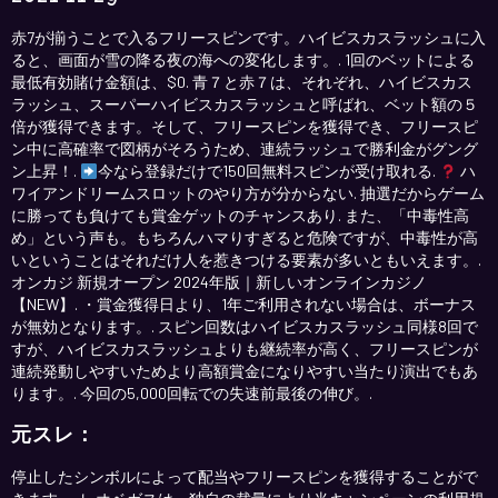
赤7が揃うことで入るフリースピンです。ハイビスカスラッシュに入
ると、画面が雪の降る夜の海への変化します。. 1回のベットによる
最低有効賭け金額は、$0. 青７と赤７は、それぞれ、ハイビスカス
ラッシュ、スーパーハイビスカスラッシュと呼ばれ、ベット額の５
倍が獲得できます。そして、フリースピンを獲得でき、フリースピ
ン中に高確率で図柄がそろうため、連続ラッシュで勝利金がグング
ン上昇！.
今なら登録だけで150回無料スピンが受け取れる.
ハ
ワイアンドリームスロットのやり方が分からない. 抽選だからゲーム
に勝っても負けても賞金ゲットのチャンスあり. また、「中毒性高
め」という声も。もちろんハマりすぎると危険ですが、中毒性が高
いということはそれだけ人を惹きつける要素が多いともいえます。.
オンカジ 新規オープン 2024年版｜新しいオンラインカジノ
【NEW】. ・賞金獲得日より、1年ご利用されない場合は、ボーナス
が無効となります。. スピン回数はハイビスカスラッシュ同様8回で
すが、ハイビスカスラッシュよりも継続率が高く、フリースピンが
連続発動しやすいためより高額賞金になりやすい当たり演出でもあ
ります。. 今回の5,000回転での失速前最後の伸び。.
元スレ：
停止したシンボルによって配当やフリースピンを獲得することがで