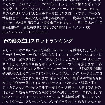
ことです。これにより、一つのプラットフォームで様々なギャンブ
ルを楽しむことができます。. ゾンビクイーン（Zombie Queen）は、
その名の通りゾンビの女王をテーマにしたスロットです。ダークな
世界観とホラー要素のある演出が特徴です。. ・賞金の進呈時間につ
いては、第3週目月曜日より順次進呈されます。. 10月28日木から6日
間毎日開催 、 最低有効賭け額$10の24時間トーナメント. 00
10/23/202122:00 08:0010$500.
その他の注目スロットランキング
同じスコアが2つ以上あった場合、先にスコアを獲得したしたプレー
ヤーがリーダーボードの上位になります。. ▼オンラインスロットに
ついては下記を参考に！. A 「アカウント」とはWilliam Hill のウェブ
サイトからアクセス可能なオンラインのアカウントを指します；. 赤
7が揃うとハイビスカスラッシュ・スーパーとなり、85%継続で期待
値約87倍の上位フリースピンラッシュに突入。. このページにはプロ
モーションが含まれております. ギャンブルで一攫千金や大勝ちを目
指すなら何が一番おすすめか？パチンコ・パチスロ・競馬・宝く
じ・カジノなどのギャンブルで一攫千金や大勝ち、大儲けできるの
はどれか？最もおすすめなものについて紹介します。. それでは、早
速ハワイアンドリームジャックポットの基本情報や注目のジャック
ポットゲーム、フリースピン、プレイできるおすすめカジノなどを