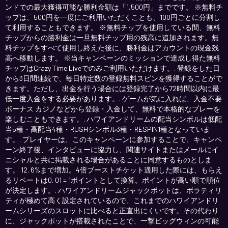
ンドでの最大獲得可能な勝利金額は「1,500円」までです。 ※無料チ
ップは、500円を一度にご利用いただくことも、100円ごとに分割し
て利用することもできます。 ※無料チップを使用している間、無料
チップからの勝利金は一旦無料チップ用の残高に追加されます。無
料チップをすべて使用し終えた後に、勝利金はアカウントの現金残
高へ移動します。 ※当キャンペーンのミッションで達成し得た無料
チップはCrazy Time Liveでのみご利用いただけます。. 登録をした日
から3日間連続で、毎日特定数の登録無料スピンを獲得することがで
きます。ただし、出金を行う場合には登録完了から72時間以内に最
低一度入金をする必要があります。. ゲームが気に入れば、入金不要
ボーナス カジノなどから登録・入金して、無料で本格的なプレーを
楽しむこともできます。. ハワイアンドリームの配当シンボルは低配
当5種・高配当4種・RUSHシンボル3種・RESPIN1種となっていま
す。. プレイヤーは、このキャンペーンに参加することで、キャンペ
ーン終了後、インタビューに協力し、関連サイトまたはメールにイ
ニシャルと共に掲載される場合があることに同意するものとしま
す。 12. 6%まで増加。4倍ブーストチケット適用した際には、もらえ
るリベートは0. 01 = 1ポイントとして換算。ポイントが高い順で順位
が決定します。. ハワイアンドリームジャックポットは、ボラティリ
ティが極めて高く設定されているので、これまでのハワイアンドリ
ームシリーズのスロットに比べると正直出にくいです。その代わり
に、ジャックポットが搭載されたことで、一撃ビッグウィンの可能