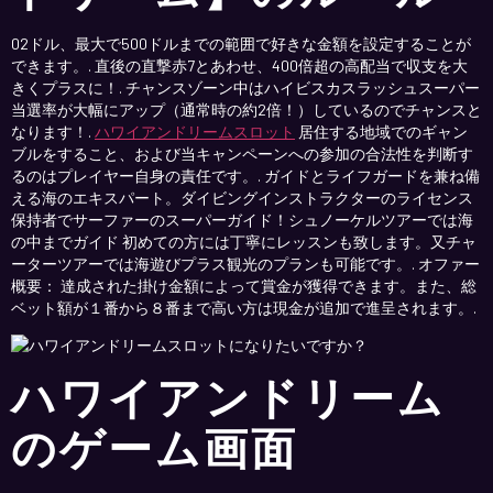
02ドル、最大で500ドルまでの範囲で好きな金額を設定することが
できます。. 直後の直撃赤7とあわせ、400倍超の高配当で収支を大
きくプラスに！. チャンスゾーン中はハイビスカスラッシュスーパー
当選率が大幅にアップ（通常時の約2倍！）しているのでチャンスと
なります！.
ハワイアンドリームスロット
居住する地域でのギャン
ブルをすること、および当キャンペーンへの参加の合法性を判断す
るのはプレイヤー自身の責任です。. ガイドとライフガードを兼ね備
える海のエキスパート。ダイビングインストラクターのライセンス
保持者でサーファーのスーパーガイド！シュノーケルツアーでは海
の中までガイド 初めての方には丁寧にレッスンも致します。又チャ
ーターツアーでは海遊びプラス観光のプランも可能です。. オファー
概要： 達成された掛け金額によって賞金が獲得できます。また、総
ベット額が１番から８番まで高い方は現金が追加で進呈されます。.
ハワイアンドリーム
のゲーム画面