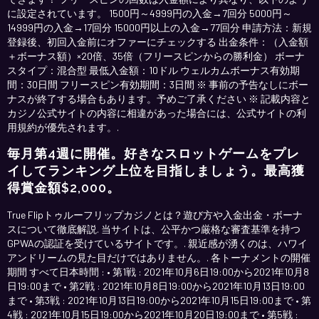
に設定されています。 1500円～4999円の入金→7回分 5000円～
14999円の入金→17回分 15000円以上の入金→77回分 申請方法：新規
登録後、初回入金前にオファーにチェックする 出金条件：（入金額
＋ボーナス額）×20倍、35倍（フリースピンからの勝利金） ボーナ
スタイプ：混合型 最低入金額：10ドル ウェルカムボーナス有効期
間：30日間 フリースピン有効期間：3日間 ※ 事前の予告なしにボー
ナスが終了する場合もあります。予めご了承ください ※ 記載内容と
カジノ公式サイトの内容に相違があった場合には、公式サイトの利
用規約が優先されます。.
毎月第4週に開催。好きなスロットゲームをプレ
イしてランキング上位を目指しましょう。最高獲
得賞金額$2,000。
True Flipトゥルーフリップカジノとは？遊び方や入金出金・ボーナ
スについて徹底解説. 当サイトは、公平かつ厳格な審査基準を持つ
GPWAの認証を受けているサイトです。. 親近感が湧くのは、ハワイ
アンドリームの見た目だけではありません。. 各トーナメントの開催
期間 すべて日本時間 : • 第1戦 : 2021年10月6日19:00から2021年10月8
日19:00まで • 第2戦 : 2021年10月8日19:00から2021年10月13日19:00
まで • 第3戦 : 2021年10月13日19:00から2021年10月15日19:00まで • 第
4戦 : 2021年10月15日19:00から2021年10月20日19:00まで • 第5戦 :