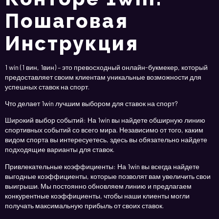
Пошаговая
Инструкция
1 win (1 вин, 1вин) – это превосходный онлайн-букмекер, который
предоставляет своим клиентам уникальные возможности для
успешных ставок на спорт.
Что делает 1win лучшим выбором для ставок на спорт?
Широкий выбор событий: На 1win вы найдете обширную линию
спортивных событий со всего мира. Независимо от того, каким
видом спорта вы интересуетесь, здесь вы обязательно найдете
подходящие варианты для ставок.
Привлекательные коэффициенты: На 1win вы всегда найдете
выгодные коэффициенты, которые позволят вам увеличить свои
выигрыши. Мы постоянно обновляем линию и предлагаем
конкурентные коэффициенты, чтобы наши клиенты могли
получать максимальную прибыль от своих ставок.