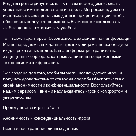
Когда вы регистрируетесь на 1win, вам необходимо создать
уникальное имя пользователя и пароль. Мы рекомендуем не
использовать свои реальные данные при регистрации, чтобы
обеспечить полную анонимность. Вы можете использовать
любые данные, которые вам удобны.
1win также гарантирует безопасность вашей личной информации.
Мы не передаем ваши данные третьим лицам и не используем
их для рекламных целей. Ваша информация хранится на
защищенных серверах, которые защищены современными
технологиями шифрования.
1win создана для того, чтобы вы могли наслаждаться игрой и
получать удовольствие от ставок на спорт без беспокойства о
своей анонимности и конфиденциальности. Воспользуйтесь
нашим сервисом 1 вин – и наслаждайтесь игрой с комфортом и
уверенностью!
Преимущества игры на 1win:
Анонимность и конфиденциальность игрока
Безопасное хранение личных данных