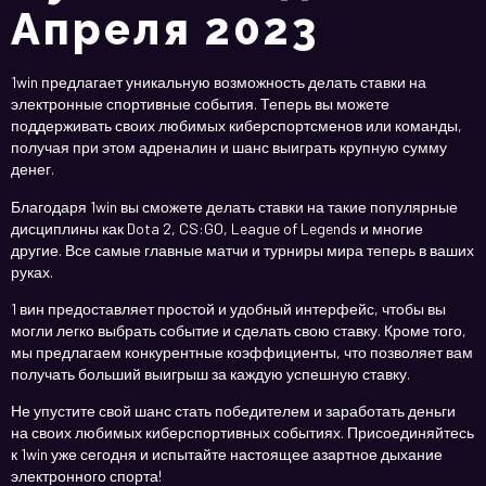
Апреля 2023
1win предлагает уникальную возможность делать ставки на
электронные спортивные события. Теперь вы можете
поддерживать своих любимых киберспортсменов или команды,
получая при этом адреналин и шанс выиграть крупную сумму
денег.
Благодаря 1win вы сможете делать ставки на такие популярные
дисциплины как Dota 2, CS:GO, League of Legends и многие
другие. Все самые главные матчи и турниры мира теперь в ваших
руках.
1 вин предоставляет простой и удобный интерфейс, чтобы вы
могли легко выбрать событие и сделать свою ставку. Кроме того,
мы предлагаем конкурентные коэффициенты, что позволяет вам
получать больший выигрыш за каждую успешную ставку.
Не упустите свой шанс стать победителем и заработать деньги
на своих любимых киберспортивных событиях. Присоединяйтесь
к 1win уже сегодня и испытайте настоящее азартное дыхание
электронного спорта!