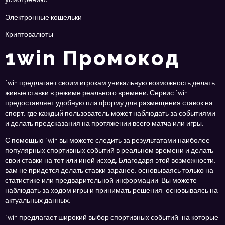
Электронные кошельки
Криптовалюты
1win Промокод
1win предлагает своим игрокам уникальную возможность делать
живые ставки в режиме реального времени. Сервис 1win
предоставляет удобную платформу для размещения ставок на
спорт, где каждый пользователь может наблюдать за событиями
и делать предсказания на протяжении всего матча или игры.
С помощью 1win вы можете следить за результатами наиболее
популярных спортивных событий в реальном времени и делать
свои ставки на тот или иной исход. Благодаря этой возможности,
вам не придется делать ставки заранее, основываясь только на
статистике или предварительной информации. Вы можете
наблюдать за ходом игры и принимать решения, основываясь на
актуальных данных.
1win предлагает широкий выбор спортивных событий, на которые