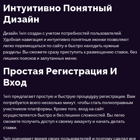
Интуитивно Понятный
Дизайн
Дизайн 1win создан с учетом потребностей пользователей.
Удобная навигация и интуитивно понятные иконки позволяют
легко перемещаться по сайту и быстро находить нужные
разделы. Вы сможете сразу приступить к размещению ставок, без
лишних поисков и запутанных меню.
Простая Регистрация И
Вход
1win предлагает простую и быструю процедуру регистрации. Вам
потребуется всего несколько минут, чтобы стать полноправным
участником платформы. Кроме того, вход на сайт
осуществляется быстро и без лишних сложностей. Вы легко
сможете получить доступ к своему аккаунту и начать делать
ставки.
1win оценивает время своих пользователей и поэтому сделал все