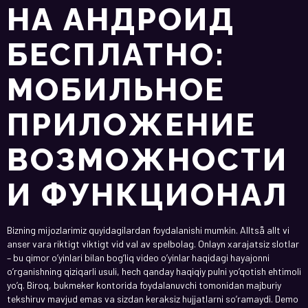
НА АНДРОИД
БЕСПЛАТНО:
МОБИЛЬНОЕ
ПРИЛОЖЕНИЕ
ВОЗМОЖНОСТИ
И ФУНКЦИОНАЛ
Bizning mijozlarimiz quyidagilardan foydalanishi mumkin. Alltså allt vi
anser vara riktigt viktigt vid val av spelbolag. Onlayn xarajatsiz slotlar
– bu qimor o’yinlari bilan bog’liq video o’yinlar haqidagi hayajonni
o’rganishning qiziqarli usuli, hech qanday haqiqiy pulni yo’qotish ehtimoli
yo’q. Biroq, bukmeker kontorida foydalanuvchi tomonidan majburiy
tekshiruv mavjud emas va sizdan keraksiz hujjatlarni so’ramaydi. Demo