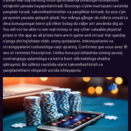
istiqbolni yanada hayajonlantiradi. Booongo o’yinni muntazam ravishda
yangilab turadi, takomillashtirishlar va yangiliklar kiritadi, bu esa o’yin
jarayonini yanada qiziqarli qiladi. Hur många gånger du måste omsätta
dina bonuspengar beror på vilket bolag du väljer att använda dig av.
You will not be able to win real money or any other valuable physical
prizes in the app as all prizes here are in game and virtual. Har qanday
o’yinga sho’ng’ishdan oldin, uning qoidalarini, imkoniyatlarini va
strategiyalarini tushunishga vaqt ajrating. Confirmez que vous avez 18
ans et terminez l’inscription. Ushbu ilova pul ishlashda sizning asosiy
vositangizga aylanishiga va katta baxt olib kelishiga shubha
qilmaymiz. Biz uzliksiz ravishda ularni takomillashtirish va
yangilanishlarni chiqarish ustida ishlayapmiz.