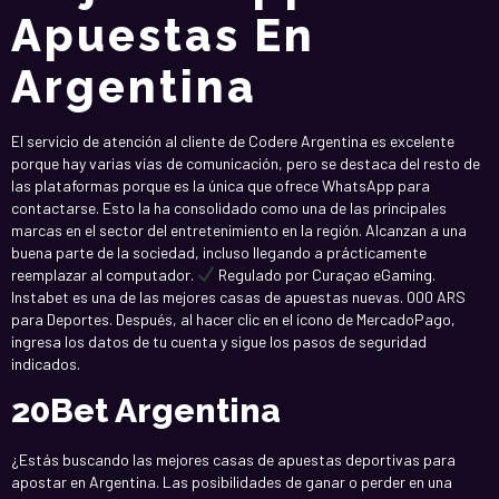
Apuestas En
Argentina
El servicio de atención al cliente de Codere Argentina es excelente
porque hay varias vías de comunicación, pero se destaca del resto de
las plataformas porque es la única que ofrece WhatsApp para
contactarse. Esto la ha consolidado como una de las principales
marcas en el sector del entretenimiento en la región. Alcanzan a una
buena parte de la sociedad, incluso llegando a prácticamente
reemplazar al computador.
Regulado por Curaçao eGaming.
Instabet es una de las mejores casas de apuestas nuevas. 000 ARS
para Deportes. Después, al hacer clic en el ícono de MercadoPago,
ingresa los datos de tu cuenta y sigue los pasos de seguridad
indicados.
20Bet Argentina
¿Estás buscando las mejores casas de apuestas deportivas para
apostar en Argentina. Las posibilidades de ganar o perder en una