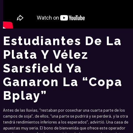
Estudiantes De La
Plata Y Vélez
Sarsfield Ya
Ganaron La “Copa
Bplay”
Antes de las lluvias, “restaban por cosechar una cuarta parte de los
campos de soja”, de ellos, “una parte se pudrirá y se perderá, y la otra
tendrá rendimientos inferiores a los esperados”, advirtió. Una casa de
apuestas muy seria. El bono de bienvenida que ofrece este operador