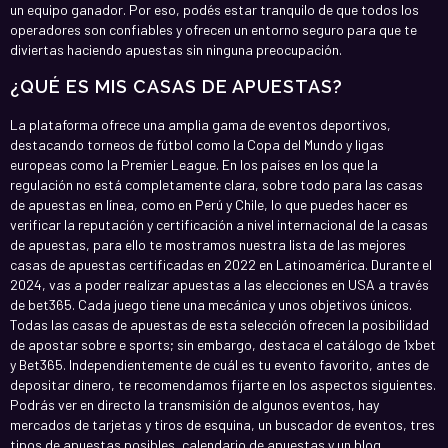
un equipo ganador. Por eso, podés estar tranquilo de que todos los
operadores son confiables y ofrecen un entorno seguro para que te
diviertas haciendo apuestas sin ninguna preocupación.
¿QUÉ ES MIS CASAS DE APUESTAS?
La plataforma ofrece una amplia gama de eventos deportivos,
destacando torneos de fútbol como la Copa del Mundo y ligas
europeas como la Premier League. En los países en los que la
regulación no está completamente clara, sobre todo para las casas
de apuestas en línea, como en Perú y Chile, lo que puedes hacer es
verificar la reputación y certificación a nivel internacional de la casas
de apuestas, para ello te mostramos nuestra lista de las mejores
casas de apuestas certificadas en 2022 en Latinoamérica. Durante el
2024, vas a poder realizar apuestas a las elecciones en USA a través
de bet365. Cada juego tiene una mecánica y unos objetivos únicos.
Todas las casas de apuestas de esta selección ofrecen la posibilidad
de apostar sobre e sports; sin embargo, destaca el catálogo de 1xbet
y Bet365. Independientemente de cuál es tu evento favorito, antes de
depositar dinero, te recomendamos fijarte en los aspectos siguientes.
Podrás ver en directo la transmisión de algunos eventos, hay
mercados de tarjetas y tiros de esquina, un buscador de eventos, tres
tipos de apuestas posibles, calendario de apuestas y un blog