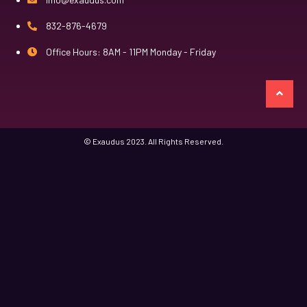
832-876-4679
Office Hours: 8AM - 11PM Monday - Friday
казино лев
© Exaudus 2023. All Rights Reserved.