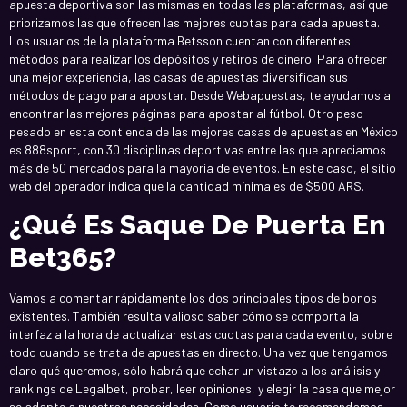
apuesta deportiva son las mismas en todas las plataformas, así que
priorizamos las que ofrecen las mejores cuotas para cada apuesta.
Los usuarios de la plataforma Betsson cuentan con diferentes
métodos para realizar los depósitos y retiros de dinero. Para ofrecer
una mejor experiencia, las casas de apuestas diversifican sus
métodos de pago para apostar. Desde Webapuestas, te ayudamos a
encontrar las mejores páginas para apostar al fútbol. Otro peso
pesado en esta contienda de las mejores casas de apuestas en México
es 888sport, con 30 disciplinas deportivas entre las que apreciamos
más de 50 mercados para la mayoría de eventos. En este caso, el sitio
web del operador indica que la cantidad mínima es de $500 ARS.
¿Qué Es Saque De Puerta En
Bet365?
Vamos a comentar rápidamente los dos principales tipos de bonos
existentes. También resulta valioso saber cómo se comporta la
interfaz a la hora de actualizar estas cuotas para cada evento, sobre
todo cuando se trata de apuestas en directo. Una vez que tengamos
claro qué queremos, sólo habrá que echar un vistazo a los análisis y
rankings de Legalbet, probar, leer opiniones, y elegir la casa que mejor
se adapte a nuestras necesidades. Como usuario te recomendamos