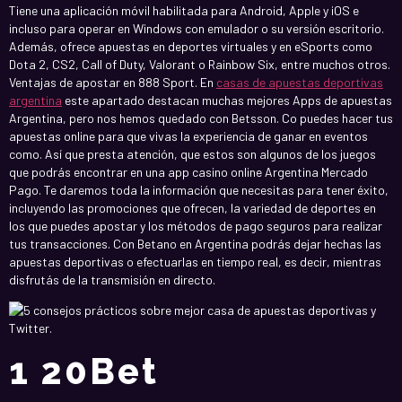
Tiene una aplicación móvil habilitada para Android, Apple y iOS e
incluso para operar en Windows con emulador o su versión escritorio.
Además, ofrece apuestas en deportes virtuales y en eSports como
Dota 2, CS2, Call of Duty, Valorant o Rainbow Six, entre muchos otros.
Ventajas de apostar en 888 Sport. En
casas de apuestas deportivas
argentina
este apartado destacan muchas mejores Apps de apuestas
Argentina, pero nos hemos quedado con Betsson. Co puedes hacer tus
apuestas online para que vivas la experiencia de ganar en eventos
como. Así que presta atención, que estos son algunos de los juegos
que podrás encontrar en una app casino online Argentina Mercado
Pago. Te daremos toda la información que necesitas para tener éxito,
incluyendo las promociones que ofrecen, la variedad de deportes en
los que puedes apostar y los métodos de pago seguros para realizar
tus transacciones. Con Betano en Argentina podrás dejar hechas las
apuestas deportivas o efectuarlas en tiempo real, es decir, mientras
disfrutás de la transmisión en directo.
1 20Bet