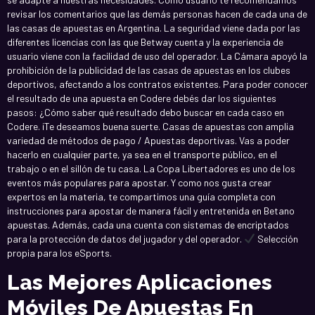
revisar los comentarios que las demás personas hacen de cada una de
las casas de apuestas en Argentina. La seguridad viene dada por las
diferentes licencias con las que Betway cuenta y la experiencia de
usuario viene con la facilidad de uso del operador. La Cámara apoyó la
prohibición de la publicidad de las casas de apuestas en los clubes
deportivos, afectando a los contratos existentes. Para poder conocer
el resultado de una apuesta en Codere debés dar los siguientes
pasos: ¿Cómo saber qué resultado debo buscar en cada caso en
Codere. ¡Te deseamos buena suerte. Casas de apuestas con amplia
variedad de métodos de pago / Apuestas deportivas. Vas a poder
hacerlo en cualquier parte, ya sea en el transporte público, en el
trabajo o en el sillón de tu casa. La Copa Libertadores es uno de los
eventos más populares para apostar. Y como nos gusta crear
expertos en la materia, te compartimos una guía completa con
instrucciones para apostar de manera fácil y entretenida en Betano
apuestas. Además, cada una cuenta con sistemas de encriptados
para la protección de datos del jugador y del operador.
Selección
propia para los eSports.
Las Mejores Aplicaciones
Móviles De Apuestas En