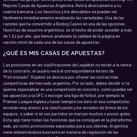
Mejores Casas de Apuestas Argentina. Retirá directamente a tu
cuenta bancaria. Los favoritos y los desvalidos se pueden ver
fácilmente inmediatamente analizando las variedades. Una de las
razones que ha convertido a Bodog Casino en una de las opciones
favoritas de usuarios argentinos, es el hecho de poder acceder a más
de 1. Es por ello, que hemos analizado la calidad de la página en
versión móvil de cada una de las casas de apuestas.
¿QUÉ ES MIS CASAS DE APUESTAS?
Las posiciones en las clasificaciones de Legalbet no están a la venta;
de lo contrario, el usuario verá el correspondiente letrero de
“Patrocinado”. Rojabet se destaca por ofrecer las cuotas más
competitivas del mercado argentino. Por un lado, debes decidir si te
quieres especializar en una competición en concreto, como pueden ser
las apuestas a la UFC o escoger una liga de fútbol, por ejemplo la
Premier League inglesa y hacer siempre tus bets en esa competición,
estando muy atento a la clasificación y los estados de forma de los
equipos, o saber si en sus partidos se marcan muchos o pocos goles.
Esta app tiene todas las funciones que se consiguen en la plataforma
web, así como promociones especiales para sus clientes. Argentina
viene adelantándose bastante en materia de regulación de las