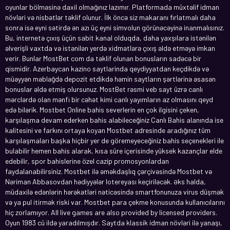
oyunlar bölməsinə daxil olmağınız lazımır. Platformada müxtəlif idman
növləri və nisbətlər təklif olunur. İlk öncə siz makaranı fırlatmalı daha
sonra isə eyni sətirdə ən azı üç eyni simvolun görünəcəyinə inanmalısınız.
Bu, internetə çıxış üçün sabit kanal olduqda, daha yaxşılara istənilən
əlverişli vaxtda və istənilən yerdə xidmətlərə çıxış əldə etməyə imkan
verir. Bunlar MostBet com da təklif olunan bonusların sadəcə bir
qismidir. Azerbaycan kazino saytlarinda qeydiyyatdan keçdikdə və
müəyyən məbləğdə depozit etdikdə həmin saytların şərtlərinə əsasən
bonuslar əldə etmiş olursunuz. MostBet rəsmi veb sayt üzrə canlı
mərclərdə olan mənfi bir cəhət kimi canlı yayımların az olmasını qeyd
edə bilərik. Mostbet Online bahis severlerin en çok ilgisini çeken,
karşılaşma devam ederken bahis alabileceğiniz Canlı Bahis alanında ise
kalitesini ve farkını ortaya koyan Mostbet adresinde aradığınız tüm
karşılaşmaları başka hiçbir yer de göremeyeceğiniz bahis seçenekleri ile
bulabilir hemen bahis alarak, kısa süre içerisinde yüksek kazançlar elde
edebilir, spor bahislerine özel cazip promosyonlardan
faydalanabilirsiniz. Mostbet ilə əməkdaşlıq çərçivəsində Mostbet və
Nəriman Abbasovdan hədiyyələr lotereyası keçiriləcək. Əks halda,
müdaxilə edənlərin hərəkətləri nəticəsində smartfonunuza virus düşmək
və ya pul itirmək riski var. Mostbet para çekme konusunda kullanıcılarını
hiç zorlamıyor. All live games are also provided by licensed providers.
Oyun 1983 cü ildə yaradılmışdır. Saytda klassik idman növləri ilə yanaşı,