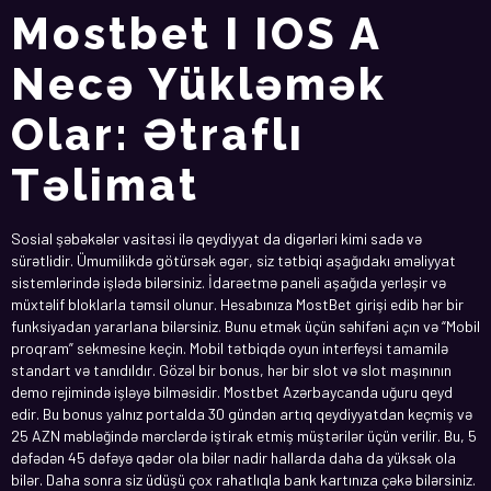
Mostbet I IOS A
Necə Yükləmək
Olar: Ətraflı
Təlimat
Sosial şəbəkələr vasitəsi ilə qeydiyyat da digərləri kimi sadə və
sürətlidir. Ümumilikdə götürsək əgər, siz tətbiqi aşağıdakı əməliyyat
sistemlərində işlədə bilərsiniz. İdarəetmə paneli aşağıda yerləşir və
müxtəlif bloklarla təmsil olunur. Hesabınıza MostBet girişi edib hər bir
funksiyadan yararlana bilərsiniz. Bunu etmək üçün səhifəni açın və “Mobil
proqram” sekmesine keçin. Mobil tətbiqdə oyun interfeysi tamamilə
standart və tanıdıldır. Gözəl bir bonus, hər bir slot və slot maşınının
demo rejimində işləyə bilməsidir. Mostbet Azərbaycanda uğuru qeyd
edir. Bu bonus yalnız portalda 30 gündən artıq qeydiyyatdan keçmiş və
25 AZN məbləğində mərclərdə iştirak etmiş müştərilər üçün verilir. Bu, 5
dəfədən 45 dəfəyə qədər ola bilər nadir hallarda daha da yüksək ola
bilər. Daha sonra siz üdüşü çox rahatlıqla bank kartınıza çəkə bilərsiniz.