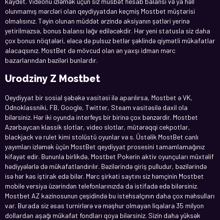
kaydet. Videonu izləmək üçün siz müsbət hesab balansı və ya həll
olunmamış mərcləri olan qeydiyyatdan keçmiş Mostbet müştərisi
olmalısınız. Təyin olunan müddət ərzində aksiyanın şətləri yerinə
yetirilməzsə, bonus balansı ləğv ediləcəkdir. Hər yeni statusla siz daha
çox bonus nöqtələri, eləcə də pulsuz betlər şəklində qiymətli mükafatlar
alacaqsınız. MostBet də mövcud olan ən yaxşı idman mərc
bazarlarından bəziləri bunlardır.
Urodziny Z Mostbet
Qeydiyyat bir sosial şəbəkə vasitəsi ilə aparılırsa, Mostbet ə VK,
Odnoklassniki, FB, Google, Twitter, Steam vasitəsilə daxil ola
bilərsiniz. Hər iki oyunda interfeys bir birinə çox bənzərdir. Mostbet
Azərbaycan klassik slotlar, video slotlar, mütərəqqi cekpotlar,
blackjack və rulet kimi stolüstü oyunlar və s. Üstəlik MostBet canlı
yayımları izləmək üçün MostBet qeydiyyat prosesini tamamlamağınız
kifayət edir. Bununla birlikdə, Mostbet Pokerin aktiv oyunçuları müxtəlif
hədiyyələrlə də mükafatlandırılır. Bəzilərində giriş pulludur, bəzilərində
isə hər kəs iştirak edə bilər. Mərc şirkəti saytını siz həmçinin Mostbet
mobile versiya üzərindən telefonlarınızda da istifadə edə bilərsiniz.
Mostbet AZ kazinosunun çeşidində bu istehsalçının daha çox məhsulları
var. Burada siz əsas turnirlərə və məşhur olmayan liqalara 35 milyon
dollardan aşağı mükafat fondları qoya bilərsiniz. Sizin daha yüksək