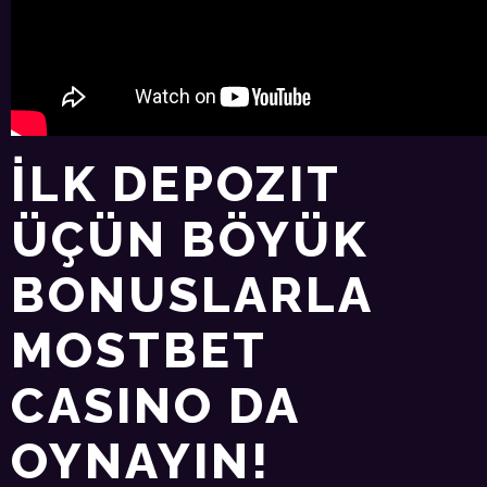
İLK DEPOZIT
ÜÇÜN BÖYÜK
BONUSLARLA
MOSTBET
CASINO DA
OYNAYIN!