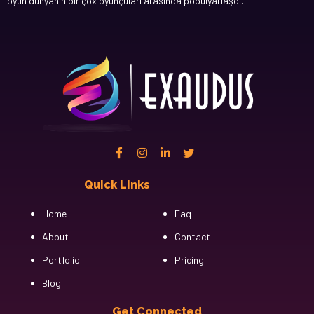
oyun dünyanın bir çox oyunçuları arasında populyarlaşdı.
Quick Links
Cfgh
Home
Faq
About
Contact
Portfolio
Pricing
Blog
Get Connected