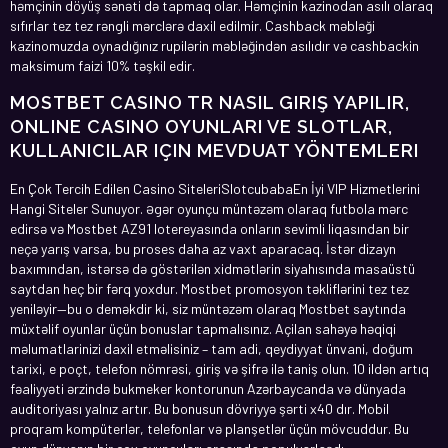
həmçinin döyüş sənəti də tapmaq olar. Həmçinin kazinodan asılı olaraq
sıfırlar tez tez rəngli mərclərə daxil edilmir. Cashback məbləği
kazinomuzda oynadığınız rupilərin məbləğindən asılıdır və cashbackin
maksimum faizi 10% təşkil edir.
MOSTBET CASINO TR NASIL GIRIŞ YAPILIR,
ONLINE CASINO OYUNLARI VE SLOTLAR,
KULLANICILAR IÇIN MEVDUAT YÖNTEMLERI
En Çok Tercih Edilen Casino SiteleriSlotcubabaEn İyi VIP Hizmetlerini
Hangi Siteler Sunuyor. Əgər oyunçu müntəzəm olaraq futbola mərc
edirsə və Mostbet AZ91 lotereyasında onların sevimli liqasından bir
neçə yarış varsa, bu proses daha az vaxt aparacaq. İstər dizayn
baxımından, istərsə də göstərilən xidmətlərin siyahısında masaüstü
saytdan heç bir fərq yoxdur. Mostbet promosyon təkliflərini tez tez
yeniləyir—bu o deməkdir ki, siz müntəzəm olaraq Mostbet saytında
müxtəlif oyunlar üçün bonuslar tapmalısınız. Açilan sahəyə həqiqi
məlumatlarinizi daxil etməlisiniz – tam adi, qeydiyyat ünvani, doğum
tarixi, e poçt, telefon nömrəsi, giriş və şifrə ilə taniş olun. 10 ildən artıq
fəaliyyəti ərzində bukmeker kontorunun Azərbaycanda və dünyada
auditoriyası yalnız artır. Bu bonusun dövriyyə şərti x40 dır. Mobil
proqram kompüterlər, telefonlar və planşetlər üçün mövcuddur. Bu