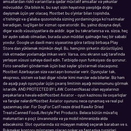
əmsallardan riskli variantlara qədər müxtəlif əmsallar və yekunlar
mövcuddur. Ola bilsin ki, bu sayt sizin həyatınızı yaxşılığa doğru
dəyişmək üçün yer olacaq. Mostbet bu o’yinlar bilan topishda,
o’tishingiz va g’alaba qozonishda sizning yordamingizga ko’rsatmalar
beradigan, tug’ilgan bir xizmat operatoridir. Bu, yalnız dizayna deyil,
digər vacib xüsusiyyətlərə də aiddir. Əgər bu təkrarlanırsa və, sizcə, heç
bir aydın səbəb olmadan, burada uzun müddət qalmağın heç bir səbəbi
yoxdur. Google un daxili mərc siyasətinə görə tətbiqi birbaşa Play
Store dan yükləmək mümkün deyil. Bu, həmçinin şirkətin dürüstlüyünü
risk etmədən yoxlamağa imkan verir. Varsa, onu ekranın sağ tərəfində
yerləşən xüsusi sahəyə daxil edin. Tətbiqdə oyun funksiyası da qorunur.
Foto sənədləri göndərmək üçün bəzi səylər göstərməli olacaqsınız.
Mostbet Azərbaycan sizə vaxtaşırı bonuslar verir. Oyunçular tək,
ekspress, sistem və bəzi digər növlər kimi mərclər edə bilərlər. Biz həm
də aşağı paylı oyunçular üçün çıxarış limitinin aşağı minimumunu görmək
istərdik. AND PROTECTED BY LAW. ContentNasaz olan əşyalarınızı
peşəkarlara həvalə edinMostbet Aviator – oyun kazinosu ilə oxşarlıqlar
və fərqlər nələrdirMostbet Aviator oyununu necə oynamaq və real pul
qazanmaq olar. For DogFor CatFreeze dried RawAir Dried
TreatsCanned FoodLifestyle Pet Products. Beləcə bütün müvafiq
məlumatları e poçt ünvanınızda və ya mobil nömrənizdə əldə
edəcəksiniz. Slot oyunlarında siz müəyyən məbləğ seçərək baraban ve s.
Bukmeker kontoru müntəzəm olaraq poker və fantaziya turnirləri