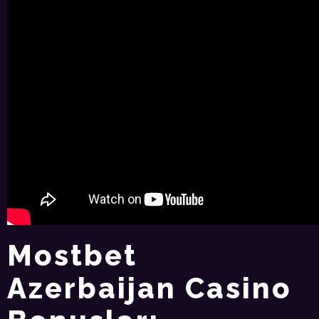
Mostbet
Azerbaijan Casino