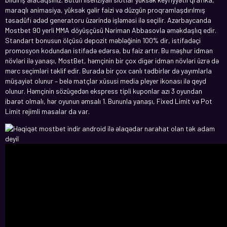
maraqlı animasiya, yüksək gəlir faizi və düzgün proqramlaşdırılmış
təsadüfi ədəd generatoru üzərində işləməsi ilə seçilir. Azərbaycanda
Mostbet 90 yerli MMA döyüşçüsü Nəriman Abbasovla əməkdaşlıq edir.
Standart bonusun ölçüsü depozit məbləğinin 100% dir, istifadəçi
promosyon kodundan istifadə edərsə, bu faiz artır. Bu məşhur idman
növləri ilə yanaşı, MostBet, həmçinin bir çox digər idman növləri üzrə də
mərc seçimləri təklif edir. Burada bir çox canlı tədbirlər də yayımlarla
müşayiət olunur – belə matçlar xüsusi media pleyer ikonası ilə qeyd
olunur. Həmçinin sözügedən ekspress tipli kuponlar azı 3 oyundan
ibarət olmalı, hər oyunun əmsalı 1. Bununla yanaşı, Fixed Limit və Pot
Limit rejimli masalar da var.