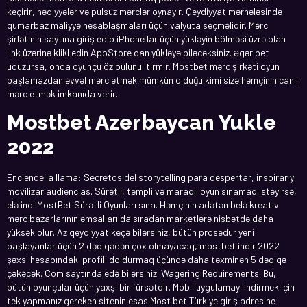
keçirir, hədiyyələr və pulsuz mərclər oynayır. Qeydiyyat mərhələsində
qumarbaz maliyyə hesablaşmaları üçün valyuta seçməlidir. Mərc
şirlətinin saytına giriş edib iPhone lar üçün yükləyin bölməsi üzrə olan
link üzərinə klikl edin AppStore dan yükləyə biləcəksiniz. Əgər bet
uduzursa, onda oyunçu öz pulunu itirmir. Mostbet mərc şirkəti oyun
başlamazdan əvvəl mərc etmək mümkün olduğu kimi sizə həmçinin canlı
mərc etmək imkanıda verir.
Mostbet Azerbaycan Yukle
2022
Enciende la llama: Secretos del storytelling para despertar, inspirar y
movilizar audiencias. Sürətli, templi və maraqlı oyun sınamaq istəyirsə,
elə indi MostBet Sürətli Oyunları sına. Həmçinin adətən belə kreativ
mərc bazarlarının əmsalları da sıradan marketlərə nisbətdə daha
yüksək olur. Az qeydiyyat keçə bilərsiniz, bütün prosedur yeni
başlayanlar üçün 2 dəqiqədən çox olmayacaq, mostbet indir 2022
şəxsi hesabındakı profili doldurmaq üçündə daha təxminən 5 dəqiqə
çəkəcək. Com saytında edə bilərsiniz. Wagering Requirements. Bu,
bütün oyunçular üçün yaxşı bir fürsətdir. Mobil uygulamayı indirmek için
tek yapmanız gereken sitenin esas Most bet Türkiye giriş adresine