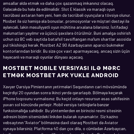
əmsallar əldə etmək və daha çox qazanmaq imkanınız olacaq.
Gələcəkdə bu hələ də edilməlidir. Slot E klassik və maraqlı oyun
təcrübəsi axtaran həm yeni, həm də təcrübəli oyunçulara tövsiyə olunur.
Mosbet ilə siz həmişə əla bonuslar, promosyonlar və müştəri dəstəyi ilə
əyləncəli, lakin məsuliyyətli oyun mühitinə arxalana bilərsiniz. İstifadəçi
məlumatları yayılmır və üçüncü şəxslərə ötürülmür. Buni amalga oshirish
uchun siz BC veb saytida batafsil tavsiflangan ma’lum shartlar asosida
pul tikishingiz kerak. Mostbet AZ 90 Azərbaycanın aparıcı bukmeker
kontorlarından biridir. Bu sizə çox vaxt aparmayacaq, ancaq sizin üçün
həyəcanlı və maraqlı oyunlar dünyası açacaq.
MOSTBET MOBILE VERSIYASI ILƏ MƏRC
ETMƏK MOSTBET APK YUKLE ANDROID
Xavyer Qarsiya Pimientanın yetirmələri Sequndanın cari mövsümündə
keçirdiyi 20 oyundan sonra ikinci yerdə qərarlaşıb. Bölməyə keçərək
iPhone loqosunu vurmalısınız. Bu keçid onlayn resursun əsas səhifəsinin
yuxarı sol küncündə yerləşir. Mobil versiya tətbiqlərlə bənzər
funksionallığa sahibdir. Bu yöntemlerden en birincisi resmi sitesinin
adresini bizim sitemizdeki linkden bularak oynamaktır. Siz kazino
vebsaytının “Aviator” bölməsinə daxil olaraq Mostbet də Aviator
oynaya bilərsiniz. Platforma 40 dan çox dilə, o cümlədən Azərbaycan,