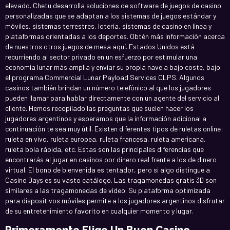
elevado. Chetu desarrolla soluciones de software de juegos de casino
personalizadas que se adaptan a los sistemas de juegos estándar y
móviles, sistemas terrestres, lotería, sistemas de casino en línea y
plataformas orientadas a los deportes. Obtén más información acerca
de nuestros otros juegos de mesa aquí. Estados Unidos está
recurriendo al sector privado en un esfuerzo por estimular una
economía lunar más amplia y enviar su propia nave a bajo coste, bajo
el programa Commercial Lunar Payload Services CLPS. Algunos
casinos también brindan un número telefónico al que los jugadores
pueden llamar para hablar directamente con un agente del servicio al
cliente. Hemos recopilado las preguntas que suelen hacer los
jugadores argentinos y esperamos que la información adicional a
continuación te sea muy útil. Existen diferentes tipos de ruletas online:
ruleta en vivo, ruleta europea, ruleta francesa, ruleta americana,
ruleta bola rápida, etc. Estas son las principales diferencias que
encontrarás al jugar en casinos por dinero real frente a los de dinero
virtual. El bono de bienvenida es tentador, pero si algo distingue a
Casino Days es su vasto catálogo. Las tragamonedas gratis 3D son
similares a las tragamonedas de vídeo. Su plataforma optimizada
para dispositivos móviles permite a los jugadores argentinos disfrutar
de su entretenimiento favorito en cualquier momento y lugar.