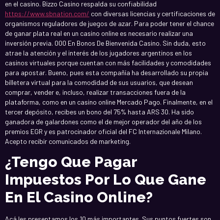
en el casino. Bizzo Casino respalda su confiabilidad
https://www.sbnation.com/
con diversas licencias y certificaciones de
organismos reguladores de juegos de azar. Para poder tener el chance
de ganar plata real en un casino online es necesario realizar una
inversión previa. 000 En Bonos De Bienvenida Casino. Sin duda, esto
atrae la atención y el interés de los jugadores argentinos en los
casinos virtuales porque cuentan con más facilidades y comodidades
para apostar. Bueno, pues esta compañía ha desarrollado su propia
billetera virtual para la comodidad de sus usuarios, que desean
comprar, vender e, incluso, realizar transacciones fuera de la
plataforma, como en un casino online Mercado Pago. Finalmente, en el
tercer depósito, recibes un bono del 75% hasta ARS 30. Ha sido
ganadora de galardones como el de mejor operador del año de los
premios EGR y es patrocinador oficial del FC Internazionale Milano.
Acepto recibir comunicados de marketing.
¿Tengo Que Pagar
Impuestos Por Lo Que Gane
En El Casino Online?
Acá les presentamos los 10 más importantes. Sus puntos fuertes son.