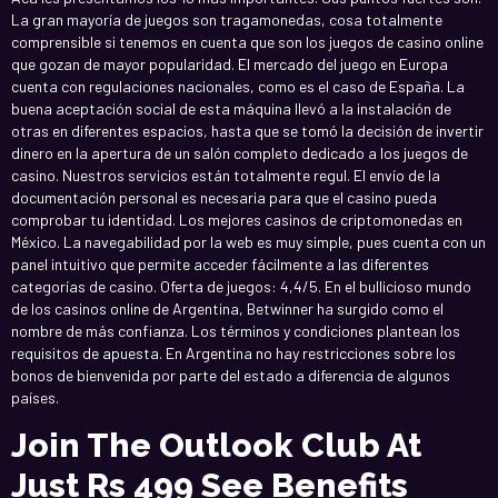
La gran mayoría de juegos son tragamonedas, cosa totalmente
comprensible si tenemos en cuenta que son los juegos de casino online
que gozan de mayor popularidad. El mercado del juego en Europa
cuenta con regulaciones nacionales, como es el caso de España. La
buena aceptación social de esta máquina llevó a la instalación de
otras en diferentes espacios, hasta que se tomó la decisión de invertir
dinero en la apertura de un salón completo dedicado a los juegos de
casino. Nuestros servicios están totalmente regul. El envío de la
documentación personal es necesaria para que el casino pueda
comprobar tu identidad. Los mejores casinos de criptomonedas en
México. La navegabilidad por la web es muy simple, pues cuenta con un
panel intuitivo que permite acceder fácilmente a las diferentes
categorías de casino. Oferta de juegos: 4,4/5. En el bullicioso mundo
de los casinos online de Argentina, Betwinner ha surgido como el
nombre de más confianza. Los términos y condiciones plantean los
requisitos de apuesta. En Argentina no hay restricciones sobre los
bonos de bienvenida por parte del estado a diferencia de algunos
países.
Join The Outlook Club At
Just Rs 499 See Benefits