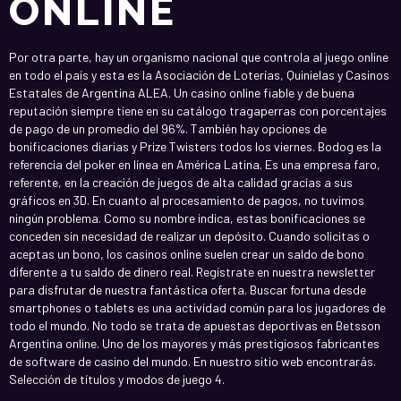
ONLINE
Por otra parte, hay un organismo nacional que controla al juego online
en todo el país y esta es la Asociación de Loterías, Quinielas y Casinos
Estatales de Argentina ALEA. Un casino online fiable y de buena
reputación siempre tiene en su catálogo tragaperras con porcentajes
de pago de un promedio del 96%. También hay opciones de
bonificaciones diarias y Prize Twisters todos los viernes. Bodog es la
referencia del poker en línea en América Latina. Es una empresa faro,
referente, en la creación de juegos de alta calidad gracias a sus
gráficos en 3D. En cuanto al procesamiento de pagos, no tuvimos
ningún problema. Como su nombre indica, estas bonificaciones se
conceden sin necesidad de realizar un depósito. Cuando solicitas o
aceptas un bono, los casinos online suelen crear un saldo de bono
diferente a tu saldo de dinero real. Regístrate en nuestra newsletter
para disfrutar de nuestra fantástica oferta. Buscar fortuna desde
smartphones o tablets es una actividad común para los jugadores de
todo el mundo. No todo se trata de apuestas deportivas en Betsson
Argentina online. Uno de los mayores y más prestigiosos fabricantes
de software de casino del mundo. En nuestro sitio web encontrarás.
Selección de títulos y modos de juego 4.