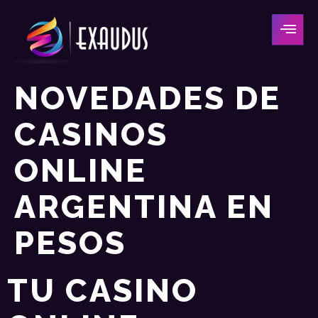
NOVEDADES DE
CASINOS
ONLINE
ARGENTINA EN
PESOS
TU CASINO