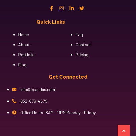
Quick Links
Cfgh
Home
Faq
About
Contact
Portfolio
Pricing
Blog
Get Connected
info@exaudus.com
832-876-4679
Office Hours: 8AM - 11PM Monday - Friday
казино лев