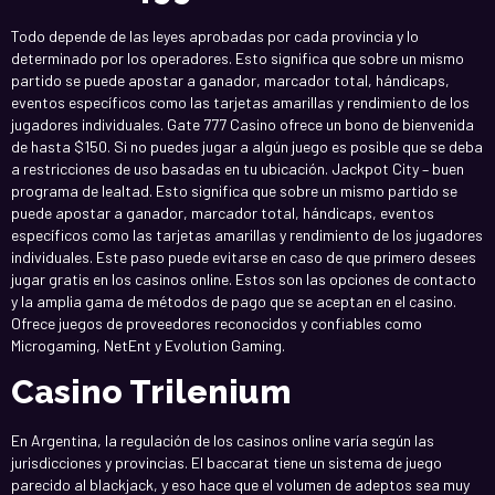
Todo depende de las leyes aprobadas por cada provincia y lo
determinado por los operadores. Esto significa que sobre un mismo
partido se puede apostar a ganador, marcador total, hándicaps,
eventos específicos como las tarjetas amarillas y rendimiento de los
jugadores individuales. Gate 777 Casino ofrece un bono de bienvenida
de hasta $150. Si no puedes jugar a algún juego es posible que se deba
a restricciones de uso basadas en tu ubicación. Jackpot City – buen
programa de lealtad. Esto significa que sobre un mismo partido se
puede apostar a ganador, marcador total, hándicaps, eventos
específicos como las tarjetas amarillas y rendimiento de los jugadores
individuales. Este paso puede evitarse en caso de que primero desees
jugar gratis en los casinos online. Estos son las opciones de contacto
y la amplia gama de métodos de pago que se aceptan en el casino.
Ofrece juegos de proveedores reconocidos y confiables como
Microgaming, NetEnt y Evolution Gaming.
Casino Trilenium
En Argentina, la regulación de los casinos online varía según las
jurisdicciones y provincias. El baccarat tiene un sistema de juego
parecido al blackjack, y eso hace que el volumen de adeptos sea muy