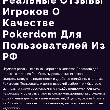
Реальные Отзывы
Игроков О
Качестве
Pokerdom Для
Пользователей Из
РФ
Изучаем реальные отзывы игроков о качестве Pokerdom для
пользователей из РФ: Отзывы российских игроков
свидетельствуют о надежности и удобстве онлайн-платформы
Pokerdom; Пользователи ценят широкий выбор игр и быстрые
выплаты, а также русскоязычную службу поддержки; Однако,
некоторые игроки отмечают высокую конкуренцию за столами и
ограничения для новых пользователей; В целом, отзывыPlayers
из России о Pokerdom положительные, несмотря на некоторые
недостатки.