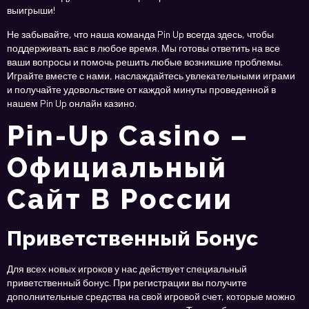
выигрыши!
Не забывайте, что наша команда Pin Up всегда здесь, чтобы
поддерживать вас в любое время. Мы готовы ответить на все
ваши вопросы и помочь решить любые возникшие проблемы.
Играйте вместе с нами, наслаждайтесь увлекательными играми
и получайте удовольствие от каждой минуты проведенной в
нашем Pin Up онлайн казино.
Pin-Up Casino –
Официальный
Сайт В России
Приветственный Бонус
Для всех новых игроков у нас действует специальный
приветственный бонус. При регистрации вы получите
дополнительные средства на свой игровой счет, которые можно