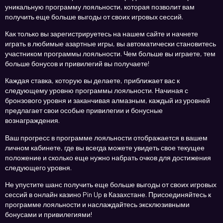
уникальную программу лояльности, которая позволит вам
получить еще больше выгоды от своих игровых сессий.
Как только вы зарегистрируетесь на нашем сайте и начнете
играть в любимые азартные игры, вы автоматически становитесь
участником программы лояльности. Чем больше вы играете, тем
больше бонусов и привилегий вы получаете!
Каждая ставка, которую вы делаете, приближает вас к
следующему уровню программы лояльности. Начиная с
бронзового уровня и заканчивая алмазным, каждый из уровней
предлагает свои особые привилегии и бонусные
вознаграждения.
Ваш прогресс в программе лояльности отображается в вашем
личном кабинете, где вы всегда можете увидеть свое текущее
положение и сколько еще нужно набрать очков для достижения
следующего уровня.
Не упустите шанс получить еще больше выгоды от своих игровых
сессий в онлайн казино Pin Up в Казахстане. Присоединяйтесь к
программе лояльности и наслаждайтесь эксклюзивными
бонусами и привилегиями!