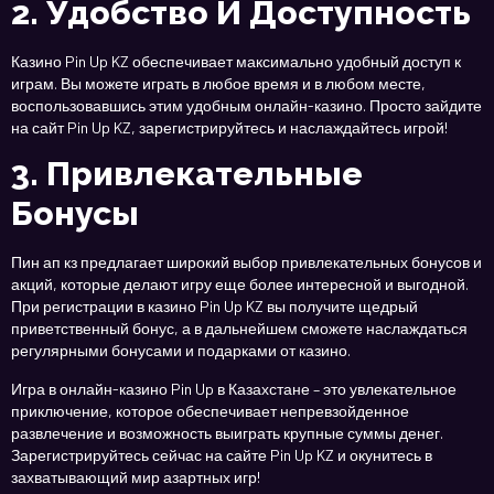
2. Удобство И Доступность
Казино Pin Up KZ обеспечивает максимально удобный доступ к
играм. Вы можете играть в любое время и в любом месте,
воспользовавшись этим удобным онлайн-казино. Просто зайдите
на сайт Pin Up KZ, зарегистрируйтесь и наслаждайтесь игрой!
3. Привлекательные
Бонусы
Пин ап кз предлагает широкий выбор привлекательных бонусов и
акций, которые делают игру еще более интересной и выгодной.
При регистрации в казино Pin Up KZ вы получите щедрый
приветственный бонус, а в дальнейшем сможете наслаждаться
регулярными бонусами и подарками от казино.
Игра в онлайн-казино Pin Up в Казахстане – это увлекательное
приключение, которое обеспечивает непревзойденное
развлечение и возможность выиграть крупные суммы денег.
Зарегистрируйтесь сейчас на сайте Pin Up KZ и окунитесь в
захватывающий мир азартных игр!