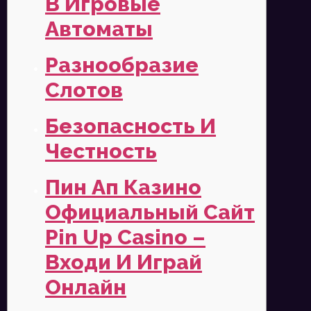
В Игровые
Автоматы
Разнообразие
Слотов
Безопасность И
Честность
Пин Ап Казино
Официальный Сайт
Pin Up Casino –
Входи И Играй
Онлайн