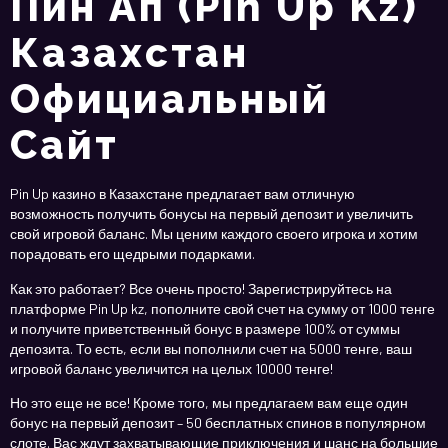
Пин Ап (Pin Up Kz)
Казахстан
Официальный
Сайт
Pin Up казино в Казахстане предлагает вам отличную
возможность получить бонусы на первый депозит и увеличить
свой игровой баланс. Мы ценим каждого своего игрока и хотим
порадовать его щедрыми подарками.
Как это работает? Все очень просто! Зарегистрируйтесь на
платформе Pin Up kz, пополните свой счет на сумму от 1000 тенге
и получите приветственный бонус в размере 100% от суммы
депозита. То есть, если вы пополнили счет на 5000 тенге, ваш
игровой баланс увеличится на целых 10000 тенге!
Но это еще не все! Кроме того, мы предлагаем вам еще один
бонус на первый депозит – 50 бесплатных спинов в популярном
слоте. Вас ждут захватывающие приключения и шанс на большие