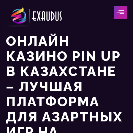
ОНЛАЙН
КАЗИНО PIN UP
В КАЗАХСТАНЕ
– ЛУЧШАЯ
ПЛАТФОРМА
ДЛЯ АЗАРТНЫХ
ИГР НА