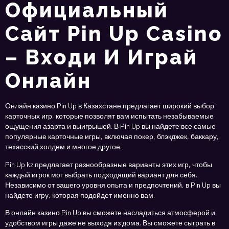
Официальный
Сайт Pin Up Casino
– Входи И Играй
Онлайн
Онлайн казино Pin Up в Казахстане предлагает широкий выбор
карточных игр, которые позволят вам испытать незабываемые
ощущения азарта и выигрышей. В Pin Up вы найдете все самые
популярные карточные игры, включая покер, блэкджек, баккару,
техасский холдем и многое другое.
Pin Up kz предлагает разнообразные варианты этих игр, чтобы
каждый игрок мог выбрать подходящий вариант для себя.
Независимо от вашего уровня опыта и предпочтений, в Pin Up вы
найдете игру, которая подойдет именно вам.
В онлайн казино Pin Up вы сможете насладиться атмосферой и
удобством игры даже не выходя из дома. Вы сможете сыграть в