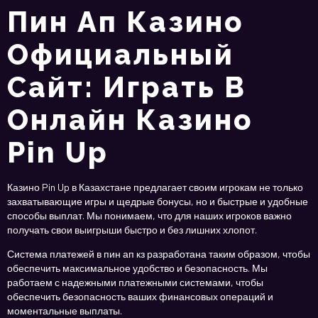
Пин Ап Казино
Официальный
Сайт: Играть В
Онлайн Казино
Pin Up
Казино Pin Up в Казахстане предлагает своим игрокам не только
захватывающие игры и щедрые бонусы, но и быстрые и удобные
способы выплат. Мы понимаем, что для наших игроков важно
получать свои выигрыши быстро и без лишних хлопот.
Система платежей в пин ап кз разработана таким образом, чтобы
обеспечить максимальное удобство и безопасность. Мы
работаем с надежными платежными системами, чтобы
обеспечить безопасность ваших финансовых операций и
моментальные выплаты.