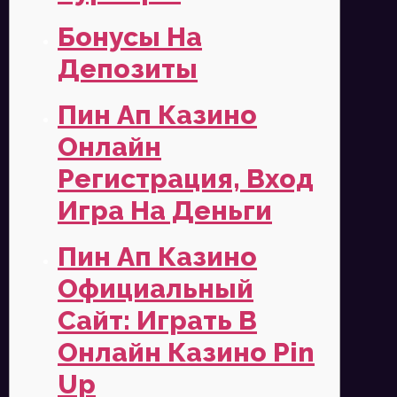
Бонусы На
Депозиты
Пин Ап Казино
Онлайн
Регистрация, Вход
Игра На Деньги
Пин Ап Казино
Официальный
Сайт: Играть В
Онлайн Казино Pin
Up