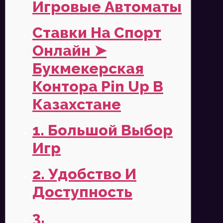
Игровые Автоматы
Ставки На Спорт
Онлайн ➤
Букмекерская
Контора Pin Up В
Казахстане
1. Большой Выбор
Игр
2. Удобство И
Доступность
3.