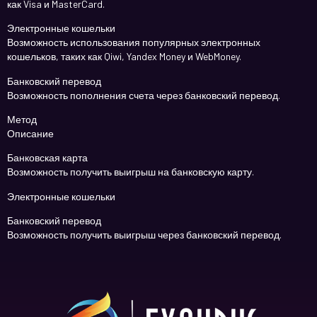
как Visa и MasterCard.
Электронные кошельки
Возможность использования популярных электронных
кошельков, таких как Qiwi, Yandex Money и WebMoney.
Банковский перевод
Возможность пополнения счета через банковский перевод.
Метод
Описание
Банковская карта
Возможность получить выигрыш на банковскую карту.
Электронные кошельки
Банковский перевод
Возможность получить выигрыш через банковский перевод.