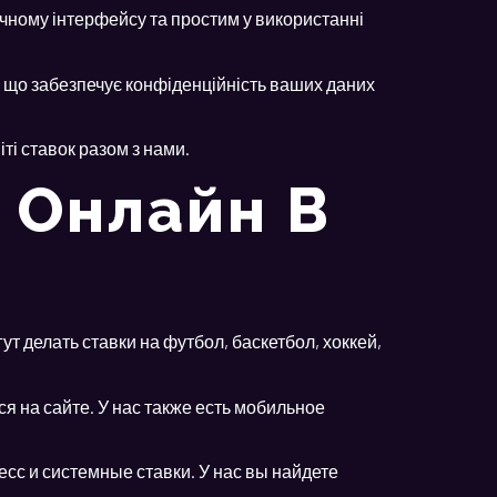
чному інтерфейсу та простим у використанні
, що забезпечує конфіденційність ваших даних
іті ставок разом з нами.
 Онлайн В
т делать ставки на футбол, баскетбол, хоккей,
я на сайте. У нас также есть мобильное
сс и системные ставки. У нас вы найдете