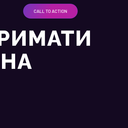
CALL TO ACTION
ТРИМАТИ
 НА