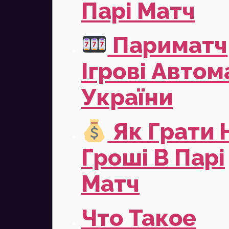
Парі Матч
Париматч
Ігрові Автом
України
Як Грати 
Гроші В Парі
Матч
Что Такое