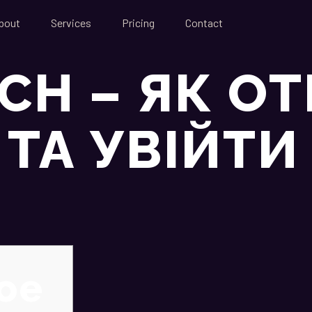
bout
Services
Pricing
Contact
CH – ЯК О
ТА УВІЙТИ
ое