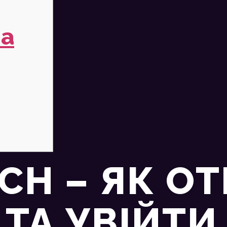
На
CH – ЯК О
ТА УВІЙТИ