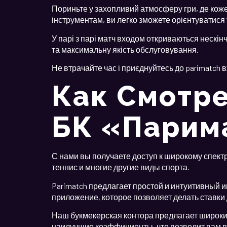
Пориньте у захопливий атмосферу гри, де кож
інструментам, ви легко зможете орієнтуватися 
У парі з парі матч входом откриваються нескі
та максимальну якість обслуговування.
Не втрачайте час і приєднуйтесь до parimatch в
Как Смотре
БК «Парим
С нами вы получаете доступ к широкому спектр
теннис и многие другие виды спорта.
Parimatch предлагает простой и интуитивный и
приложение, которое позволяет делать ставки 
Наш букмекерская контора предлагает широкий
наилучшие коэффициенты, что позволит вам п