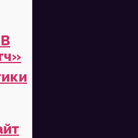
 В
тч»
тики
айт