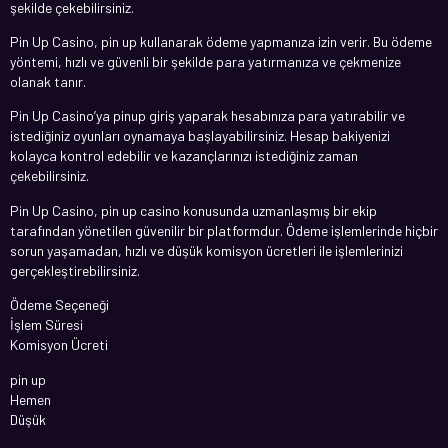
şekilde çekebilirsiniz.
Pin Up Casino, pin up kullanarak ödeme yapmanıza izin verir. Bu ödeme
yöntemi, hızlı ve güvenli bir şekilde para yatırmanıza ve çekmenize
olanak tanır.
Pin Up Casino’ya pinup giriş yaparak hesabınıza para yatırabilir ve
istediğiniz oyunları oynamaya başlayabilirsiniz. Hesap bakiyenizi
kolayca kontrol edebilir ve kazançlarınızı istediğiniz zaman
çekebilirsiniz.
Pin Up Casino, pin up casino konusunda uzmanlaşmış bir ekip
tarafından yönetilen güvenilir bir platformdur. Ödeme işlemlerinde hiçbir
sorun yaşamadan, hızlı ve düşük komisyon ücretleri ile işlemlerinizi
gerçekleştirebilirsiniz.
Ödeme Seçeneği
İşlem Süresi
Komisyon Ücreti
pin up
Hemen
Düşük