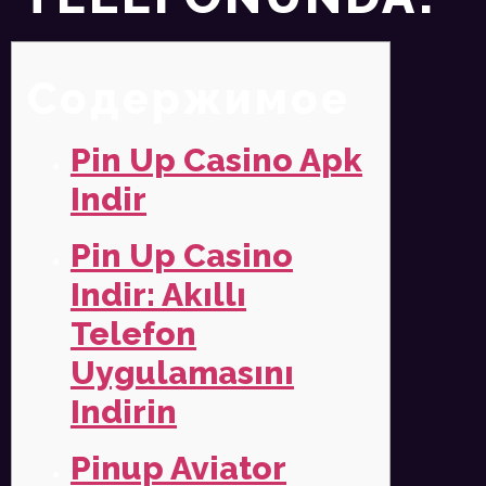
Содержимое
Pin Up Casino Apk
Indir
Pin Up Casino
Indir: Akıllı
Telefon
Uygulamasını
Indirin
Pinup Aviator