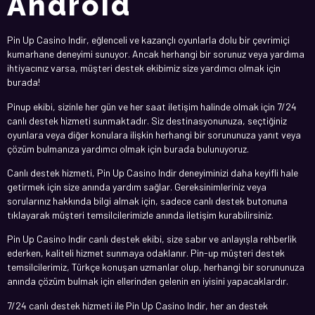
Android
Pin Up Casino Indir, eğlenceli ve kazançlı oyunlarla dolu bir çevrimiçi
kumarhane deneyimi sunuyor. Ancak herhangi bir sorunuz veya yardıma
ihtiyacınız varsa, müşteri destek ekibimiz size yardımcı olmak için
burada!
Pinup ekibi, sizinle her gün ve her saat iletişim halinde olmak için 7/24
canlı destek hizmeti sunmaktadır. Siz destinasyonunuza, seçtiğiniz
oyunlara veya diğer konulara ilişkin herhangi bir sorununuza yanıt veya
çözüm bulmanıza yardımcı olmak için burada bulunuyoruz.
Canlı destek hizmeti, Pin Up Casino Indir deneyiminizi daha keyifli hale
getirmek için size anında yardım sağlar. Gereksinimleriniz veya
sorularınız hakkında bilgi almak için, sadece canlı destek butonuna
tıklayarak müşteri temsilcilerimizle anında iletişim kurabilirsiniz.
Pin Up Casino Indir canlı destek ekibi, size sabır ve anlayışla rehberlik
ederken, kaliteli hizmet sunmaya odaklanır. Pin-up müşteri destek
temsilcilerimiz, Türkçe konuşan uzmanlar olup, herhangi bir sorununuza
anında çözüm bulmak için ellerinden gelenin en iyisini yapacaklardır.
7/24 canlı destek hizmeti ile Pin Up Casino Indir, her an destek