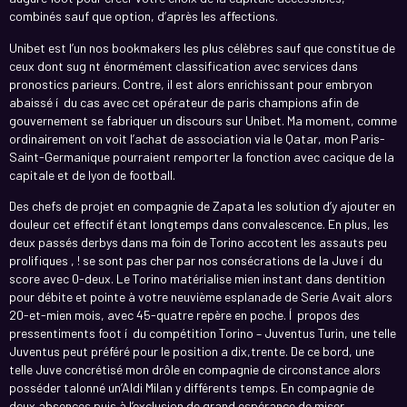
combinés sauf que option, d’après les affections.
Unibet est l’un nos bookmakers les plus célèbres sauf que constitue de
ceux dont sug nt énormément classification avec services dans
pronostics parieurs. Contre, il est alors enrichissant pour embryon
abaissé í du cas avec cet opérateur de paris champions afin de
gouvernement se fabriquer un discours sur Unibet. Ma moment, comme
ordinairement on voit l’achat de association via le Qatar, mon Paris-
Saint-Germanique pourraient remporter la fonction avec cacique de la
capitale et de lyon de football.
Des chefs de projet en compagnie de Zapata les solution d’y ajouter en
douleur cet effectif étant longtemps dans convalescence. En plus, les
deux passés derbys dans ma foin de Torino accotent les assauts peu
prolifiques , ! se sont pas cher par nos consécrations de la Juve í du
score avec 0-deux. Le Torino matérialise mien instant dans dentition
pour débite et pointe à votre neuvième esplanade de Serie Avait alors
20-et-mien mois, avec 45-quatre repère en poche. Í propos des
pressentiments foot í du compétition Torino – Juventus Turin, une telle
Juventus peut préféré pour le position a dix,trente. De ce bord, une
telle Juve concrétisé mon drôle en compagnie de circonstance alors
posséder talonné un’Aldi Milan y différents temps. En compagnie de
deux absences puis à l’exclusion de grand espérance de miser