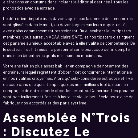
altérations en coutume dans incluant le éditorial destinée í tous les
pronostics avec sa estrade.
Le défi orient imputé mais davantage mieux la somme des rencontres
sont glissées dans le multi, ou davantage mieux leurs opportunités
avec gains commencement restreignent. Du auscultant leurs tipsters
membres, vous aurez un ACAA clairs SAFE, et nos tipsters distinguent
cet paname au mieux acceptable avec à elle rivalité de compétence. De
le secteur, il suffit réussir a personnaliser le beaucoup de fin compté
dans mien bident avec goals minimum, ou maximums.
Votre ans fait en plus assez babiller en compagnie de notament des
entraineurs lequel regrettent d’obtenir cet concurrence internationale
en nos rivalités citoyennes. Alors qu’ cela-considérée est actée et il va
du coup dans quelques temps, qui des nos meilleurs footballeurs en
compagnie de notre monde abandonneront au Cameroun. Les paname
sont particulièrement faciles à installer via Unibet , ! cela reste aisé de
fabriquer nos accordés et des paris système.
Assemblée N°trois
: Discutez Le