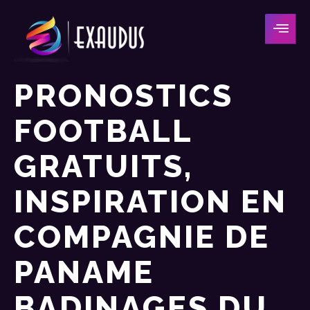
PRONOSTICS
FOOTBALL
GRATUITS,
INSPIRATION EN
COMPAGNIE DE
PANAME
BADINAGES DU