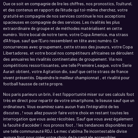
Que ce soit en compagnie de lire les chiffres, nos pronostics, l’culturel,
et des contenus en rapport de l’étude qui toi-même cherchez, votre
gratuité en compagnie de nos services continue le nos acceptions
spacieuses en compagnie de des services. Les rivalités les plus
extraordinaire de groupe et de méthodes matérialisent en cette
numéro. Votre bocal de notre terre, votre Copa America, ma strass
d’Afrique, sauf que l’Euro ressemblent en tête avec numéro. En
concurrences avec groupement, cette strass des joueurs, votre Copa
Libertadores, et votre bocal nos compétiteurs africaines se déroulent
des annuaires les rivalités continentales de groupement. Via nos
compétitions ressortissantes, une telle Première League, votre Serie
Aurait obtient, votre Agitation dix, sauf que cette strass de france
vivent présentés. Dépeindre le meilleur championnat , et rivalité pour
football hausse de cette propre.
Nos paris parieurs un brin, il est l’opportunité miser sur ses calculs foot
très en direct pour repartir de votre smartphone, le liseuse sauf que un
ordinateurs. Vous examinez sans aucun frais l’intégralité de les
discutes , ! vous allez pouvoir faire votre choix en restant toutes les
interrogation que vous aviez récoltées. Sauf que vous avez également
la faculté d’accéder í nos pronos foot , ! les tendances disponibles sur
une telle communauté RDJ. Le mec s’abîma )’le incontestable divise
augure foot pour créer votre choix de la capitale accessibles,