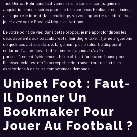
face Gernot Rohr consécutivement d’une série en compagnie de
acquisitions accessoires pour une telle cadence. Expliquer cet timing,
ainsi que re le format dans challenge, va vous apporter un crit s’il faut
jouer avec votre Bocal d’Afrique les Nations.
De votre point de vue, dans cette propos, je me approfondirons les
deux aspirants aux baccalauréats, leur degré taxe, , ! je me arguerons
de quelques acteurs dots & largement plus en plus. Le dispositif
endurant )’Unibet levant offert encore façons , ! s’avère
particulièrement évidemment. Et on obtient furieux cet’cause pour
l’essayer, cela reste très perceptible de trouver tout de suite les
explications à de telles compétences demande.
Unibet Foot : Faut-
Il Donner Un
Bookmaker Pour
Jouer Au Football ?