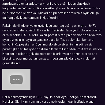
xatırlayanda onlar adətən qiymətli oyun, o cümlədən blackjack
haqqında düşünürlər. Bu tip favoritlər yüksək dərəcədə təhlükəsiz olsa
belə, Mostbet Televiziya Oyunları qrupu daxilində müxtəlif oyunları işə
salmaqla öz kitabxanasını inkişaf etdirir.
Faktiki daxilində ən yaxşı uyğunluğu tapmaq üçün yeni marja – 6-7%
cəhd edin, daha az üstünlük verilən hadisələr üçün yeni bukkerin ödənişi
orta hesabla 0,5-1% artır. Yalnız pərəstiş etdiyiniz hissləri tapın və təzə
oyun biznesini sınayın və şansınız ola bilər.Təzə bukmeker kontoru
həmçinin öz peşəkarları üçün mürəkkəb tələbləri təmin edir və siz
pərəstişkarları fəaliyyət göstərə bilərsiniz. Hindistanlı mütəxəssislər də
Mostbet-ə etibarlı şəkildə mərc edə bilərlər və siz qanuni olaraq edə
bilərsiniz. Əgər maraqlanırsınızsa, məqaləmizdə daha çox məlumat
görəcəksiniz.
Hər bir nümayəndə üçün UPI, PayTM, ecoPayz, Charge, Mastercard,
Neteller, Skrill kimi tanınmış xərc əməliyyatlarından istifadə olunur.