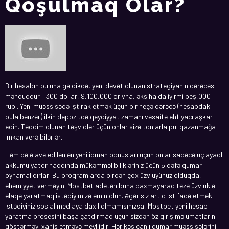
Qoşulmaq Olar?
Bir hesabın puluna gəldikdə, yeni dəvət olunan strategiyanın dərəcəsi
məhduddur – 300 dollar, 9,100,000 qrivna, əks halda iyirmi beş,000
rubl. Yeni müəssisədə iştirak etmək üçün bir neçə dərəcə (hesabdakı
pula bənzər) ilkin depozitdə qeydiyyat zamanı vəsaitə ehtiyacı aşkar
edin. Təqdim olunan təşviqlər üçün onlar sizə tonlarla pul qazanmağa
imkan verə bilərlər.
Həm də əlavə edilən ən yeni idman bonusları üçün onlar sadəcə üç ayaqlı
akkumulyator haqqında mükəmməl bilikləriniz üçün 5 dəfə qumar
oynamalıdırlar. Bu proqramlarda birdən çox üzvlüyünüz olduqda,
əhəmiyyət verməyin! Mostbet adətən buna baxmayaraq təzə üzvlüklə
əlaqə yaratmaq istədiyimizə əmin olun. Əgər siz artıq istifadə etmək
istədiyiniz sosial mediaya daxil olmamısınızsa, Mostbet yeni hesab
yaratma prosesini başa çatdırmaq üçün sizdən öz giriş məlumatlarını
göstərməyi xahiş etməyə meyllidir. Hər kəs canlı qumar müəssisələrini