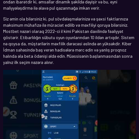
ondan ibarətdir ki, əmsallar dinamik şəkildə dəyişir və bu, eyni
maliyyələşdirmə ilə əlavə pul qazanmağa imkan verir.
Siz əmin ola bilərsiniz ki, pul sövdələşmələrinizə və şəxsi faktlarınıza
maksimum mühafizə ilə müraciət edilib və məxfiliyi qoruya bilərsiniz.
Mostbet nəzəri olaraq 2022-ci il kimi Pakistan daxilində fəaliyyət
göstərir. Etibarlılığın sübutu oyun oyunlarından 10 ildən artıqdır. Sistem
nə qoysa da, müştərilərin məxfilik dərəcəsi əslində ən yüksəkdir. Kiber
İdman sahəsində baş verən hadisələrə mərc edin və yanlış proqnoz
halında əla beta ödənişi əldə edin. Müəssisənin başlanmasından sonra
yalnız ilk seçim nəzərə alınır.