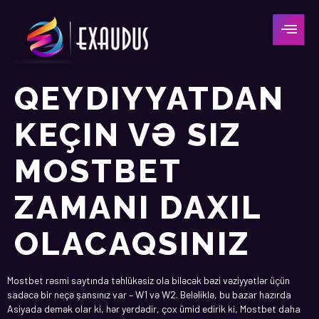
QEYDIYYATDAN
KEÇIN VƏ SIZ
MOSTBET
ZAMANI DAXIL
OLACAQSINIZ
Mostbet rəsmi saytında təhlükəsiz ola biləcək bəzi vəziyyətlər üçün
sadəcə bir neçə şansınız var – W1 və W2. Beləliklə, bu bazar hazırda
Asiyada demək olar ki, hər yerdədir, çox ümid edirik ki, Mostbet daha