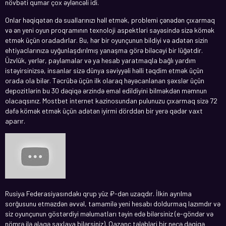
növbəti qumar çox əyləncəli idi.
Onlar həqiqətən də suallarınızı həll etmək, problemi çənədən çıxarmaq
və ən yeni oyun proqramının texnoloji aspektləri sayəsində sizə kömək
etmək üçün oradadırlar. Bu, hər bir oyunçunun bildiyi və adətən sizin
ehtiyaclarınıza uyğunlaşdırılmış yanaşma görə biləcəyi bir lüğətdir.
Üzvlük, yerlər, paylamalar və ya hesab yaratmaqla bağlı yardım
istəyirsinizsə, insanlar sizə dünya səviyyəli həlli təqdim etmək üçün
orada ola bilər. Təcrübə üçün ilk olaraq həyəcanlanan şəxslər üçün
depozitlərin bu 30 dəqiqə ərzində emal edildiyini bilməkdən məmnun
olacaqsınız. Mostbet internet kazinosundan pulunuzu çıxarmaq sizə 72
dəfə kömək etmək üçün adətən iyirmi dörddən bir yerə qədər vaxt
aparır.
Rusiya Federasiyasındakı qrup yüz ₽-dən uzaqdır. İlkin ayrılma
sorğusunu etməzdən əvvəl, tamamilə yeni hesabı doldurmaq lazımdır və
siz oyunçunun göstərdiyi məlumatları təyin edə bilərsiniz (e-göndər və
nömrə ilə əlaqə saxlaya bilərsiniz). Qazanc tələbləri bir neçə dəqiqə