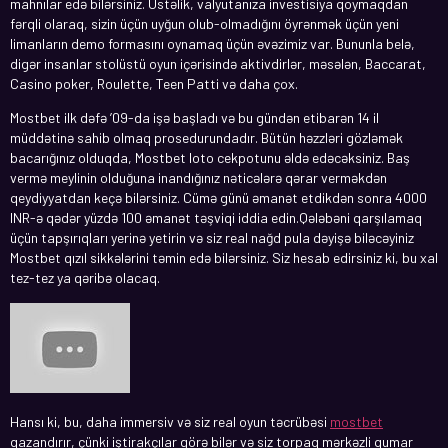
mahnılar edə bilərsiniz. Üstəlik, valyutanıza investisiya qoymaqdan
fərqli olaraq, sizin üçün uyğun olub-olmadığını öyrənmək üçün yeni
limanların demo formasını oynamaq üçün əvəzimiz var. Bununla belə,
digər insanlar stolüstü oyun içərisində aktivdirlər, məsələn, Baccarat,
Casino poker, Roulette, Teen Patti və daha çox.
Mostbet ilk dəfə ’09-da işə başladı və bu gündən etibarən 14 il
müddətinə sahib olmaq prosedurundadır. Bütün həzzləri gözləmək
bacarığınız olduqda, Mostbet loto cekpotunu əldə edəcəksiniz. Baş
vermə meylinin olduğuna inandığınız nəticələrə qərar verməkdən
qeydiyyatdan keçə bilərsiniz. Cümə günü əmanət etdikdən sonra 4000
INR-ə qədər yüzdə 100 əmanət təşviqi iddia edin.Qələbəni qarşılamaq
üçün tapşırıqları yerinə yetirin və siz real nağd pula dəyişə biləcəyiniz
Mostbet qızıl sikkələrini təmin edə bilərsiniz. Siz hesab edirsiniz ki, bu xal
tez-tez ya qəribə olacaq.
Hansı ki, bu, daha immersiv və siz real oyun təcrübəsi
mostbet
qazandırır, çünki iştirakçılar görə bilər və siz torpaq mərkəzli qumar