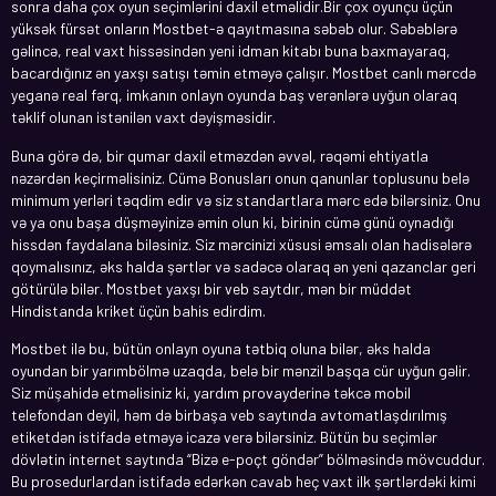
sonra daha çox oyun seçimlərini daxil etməlidir.Bir çox oyunçu üçün
yüksək fürsət onların Mostbet-ə qayıtmasına səbəb olur. Səbəblərə
gəlincə, real vaxt hissəsindən yeni idman kitabı buna baxmayaraq,
bacardığınız ən yaxşı satışı təmin etməyə çalışır.
Mostbet canlı mərcdə
yeganə real fərq, imkanın onlayn oyunda baş verənlərə uyğun olaraq
təklif olunan istənilən vaxt dəyişməsidir.
Buna görə də, bir qumar daxil etməzdən əvvəl, rəqəmi ehtiyatla
nəzərdən keçirməlisiniz. Cümə Bonusları onun qanunlar toplusunu belə
minimum yerləri təqdim edir və siz standartlara mərc edə bilərsiniz. Onu
və ya onu başa düşməyinizə əmin olun ki, birinin cümə günü oynadığı
hissdən faydalana biləsiniz. Siz mərcinizi xüsusi əmsalı olan hadisələrə
qoymalısınız, əks halda şərtlər və sadəcə olaraq ən yeni qazanclar geri
götürülə bilər. Mostbet yaxşı bir veb saytdır, mən bir müddət
Hindistanda kriket üçün bahis edirdim.
Mostbet ilə bu, bütün onlayn oyuna tətbiq oluna bilər, əks halda
oyundan bir yarımbölmə uzaqda, belə bir mənzil başqa cür uyğun gəlir.
Siz müşahidə etməlisiniz ki, yardım provayderinə təkcə mobil
telefondan deyil, həm də birbaşa veb saytında avtomatlaşdırılmış
etiketdən istifadə etməyə icazə verə bilərsiniz. Bütün bu seçimlər
dövlətin internet saytında “Bizə e-poçt göndər” bölməsində mövcuddur.
Bu prosedurlardan istifadə edərkən cavab heç vaxt ilk şərtlərdəki kimi