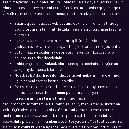
tez olmayacaq, lakin daha tutumlu olacaq və siz doya bilərsiniz. Təklif
olunan başqa bir seçim həmişə telefon əlaqə nömrəsinə qoşulmaqdır.
Üzvlük rejimində siz sadəcə bir mesaj göstərirsiniz və əla pul seçirsiniz.
Baxmaq üçün sadəcə veb saytına daxil olun – onlar istifadəçi
dostu proqram təminatı ilə çəkilir və siz strukturu asanlaşdıra
bilərsiniz.
Bunun əvəzinə filmlər qrafik olaraq ötürülür – video oyununuzun
gedişatı öz ekranınızın müəyyən bir şəhər ərazisində göstərilir.
Bütün həzzləri gözləmək qabiliyyətiniz varsa, Mostbet loto
cekpotunu əldə edəcəksiniz.
Bahislər çox vaxt yüksək olur, buna görə seçiminizə uyğun ən
yaxşı faydanı seçə bilərsiniz.
Mostbet BC daxilində ilkin depozitə pul mükafatı mərc etmək
üçün ən yeni şərtlər həsr oluna bilər.
Pakistan daxilində Mostbet-dən rəsmi veb-saytınıza abunə
olmaq, bukmeker kontorunun platformasının yeni
funksiyalarından tam istifadəni təklif edir.
Yeni proqramlar tamamilə 100 faiz pulsuzdur, məhkəmə və Hindistan
xalqı üçün əlçatan ola bilərsiniz. Onlar eyni zamanda çox təmsilçi-
mehribandır və siz cazibədar bir proqrama sahib ola bilərsiniz və bütün
veb-səhifə problemləri mümkün qədər tez yüklənir. Mostbet tətbiqi ilə
siz onların oyununu daha əyləncəli edə bilərsiniz.Mostbet indi müxtəlif