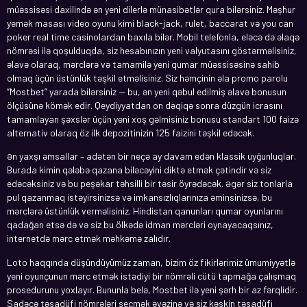
müəssisəsi daxilində ən yeni dilerlə münasibətlər qura bilərsiniz. Məşhur
yemək masası video oyunu kimi black-jack, rulet, baccarat və you can
poker real time casinolardan baxıla bilər. Mobil telefonla, eləcə də əlaqə
nömrəsi ilə qoşulduqda, siz hesabınızın yeni valyutasını göstərməlisiniz,
əlavə olaraq, mərclərə və tamamilə yeni qumar müəssisəsinə sahib
olmaq üçün üstünlük təşkil etməlisiniz. Siz həmçinin əla promo parolu
“Mostbet” yarada bilərsiniz — bu, ən yeni qəbul edilmiş əlavə bonusun
ölçüsünə kömək edir. Qeydiyyatdan on dəqiqə sonra düzgün icrasını
tamamlayan şəxslər üçün yeni xoş gəlmisiniz bonusu standart 100 faizə
alternativ olaraq öz ilk depozitinizin 125 faizini təşkil edəcək.
Ən yaxşı əmsallar – adətən bir neçə ay davam edən klassik uyğunluqlar.
Burada kimin qələbə qazana biləcəyini diktə etmək çətindir və siz
edəcəksiniz və bu peşəkar təhsilli bir təsir öyrədəcək. Əgər siz tonlarla
pul qazanmaq istəyirsinizsə və imkansızlıqlarınıza əminsinizsə, bu
mərclərə üstünlük verməlisiniz. Hindistan qanunları qumar oyunlarını
qadağan etsə də və siz bu ölkədə idman mərcləri oynayacaqsınız,
internetdə mərc etmək məhkəmə zalıdır.
Loto haqqında düşündüyümüz zaman, bizim öz fikirlərimiz ümumiyyətlə
yeni oyunçunun mərc etmək istədiyi bir nömrəli cütü tapmağa çalışmaq
prosedurunu yoxlayır. Bununla belə, Mostbet ilə yeni şərh bir az fərqlidir.
Sadəcə təsadüfi nömrələri seçmək əvəzinə və siz kəskin təsadüfi