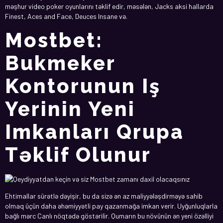
məşhur video poker oyunlarını təklif edir, məsələn, Jacks aksi hallarda
Finest, Aces and Face, Deuces Insane və.
Mostbet:
Bukmeker
Kontorunun Iş
Yerinin Yeni
Imkanları Qrupa
Təklif Olunur
Ehtimallar sürətlə dəyişir, bu da sizə ən az maliyyələşdirməyə sahib
olmaq üçün daha əhəmiyyətli pay qazanmağa imkan verir. Uyğunluqlarla
bağlı mərc Canlı nöqtədə göstərilir. Qumarın bu növünün ən yeni özəlliyi