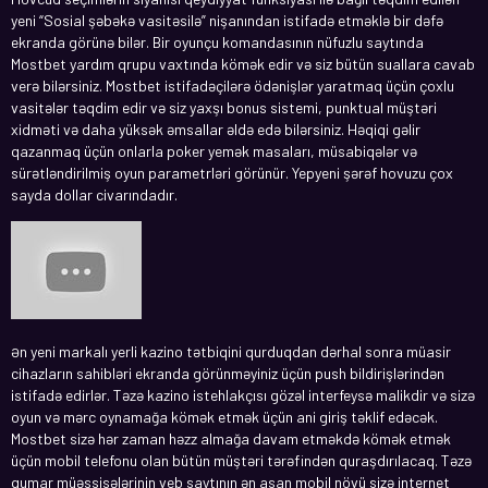
yeni “Sosial şəbəkə vasitəsilə” nişanından istifadə etməklə bir dəfə
ekranda görünə bilər. Bir oyunçu komandasının nüfuzlu saytında
Mostbet yardım qrupu vaxtında kömək edir və siz bütün suallara cavab
verə bilərsiniz. Mostbet istifadəçilərə ödənişlər yaratmaq üçün çoxlu
vasitələr təqdim edir və siz yaxşı bonus sistemi, punktual müştəri
xidməti və daha yüksək əmsallar əldə edə bilərsiniz. Həqiqi gəlir
qazanmaq üçün onlarla poker yemək masaları, müsabiqələr və
sürətləndirilmiş oyun parametrləri görünür. Yepyeni şərəf hovuzu çox
sayda dollar civarındadır.
Ən yeni markalı yerli kazino tətbiqini qurduqdan dərhal sonra müasir
cihazların sahibləri ekranda görünməyiniz üçün push bildirişlərindən
istifadə edirlər. Təzə kazino istehlakçısı gözəl interfeysə malikdir və sizə
oyun və mərc oynamağa kömək etmək üçün ani giriş təklif edəcək.
Mostbet sizə hər zaman həzz almağa davam etməkdə kömək etmək
üçün mobil telefonu olan bütün müştəri tərəfindən quraşdırılacaq. Təzə
qumar müəssisələrinin veb saytının ən asan mobil növü sizə internet