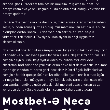
ərzində işlənir. Proqram təminatının maksimum işləmə müddəti 72
dəfəyə çatmır və ya onu keçmir, bu da onların daxil olduğu vaxtdan bir
dəfəyə qədərdir.
Sadəcə Mostbet hesabına daxil olun, mərc etmək istədiyimiz təcrübəni
seçin, bundan sonra qurmalı olduğumuz mərc növünü satın alın. Abunə
olduqdan dərhal sonra BC Mostbet-dən sertifikatlı veb-saytın
xidmətləri təklif olunur.Tövsiyə olunan siyahı ilə bağlı uyğun faiz
sistemini tapın.
Mostbet əslində Hindistan sənayesindəki bir şəxsdir, lakin veb sayt hind
dilindədir və bu sənayedə panellərinizin sürətli inkişafı kimi görünür. Siz
həmçinin eyni yüksək keyfiyyətlə video oyununda ayrı-ayrılıqda
ekstremal hadisələrin ən yeni axınlarına baxa bilərsiniz və özünüz qumar
oynadığınız andan etibarən gecikəcəksiniz. Müxtəlif çəki bölmələri və
həmçinin hər bir qaçışçı üçün unikal növ qalib oyuna sahib olmaq üçün
bir neçə favoritləri müəyyən etməyə kömək edir. Yarışlardan uzaq olan
son yarıda, handikap üçün yüksək riskli mərcləri əsaslandıran və ya
yerlərdən daha yüksək/aşağı olanı seçmək daha asan olacaq.
Mostbet-Ə Necə