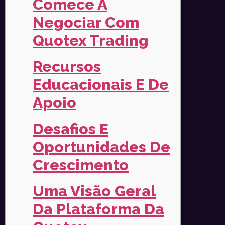
Comece A
Negociar Com
Quotex Trading
Recursos
Educacionais E De
Apoio
Desafios E
Oportunidades De
Crescimento
Uma Visão Geral
Da Plataforma Da