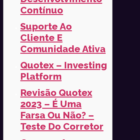
Contínuo
Suporte Ao
Cliente E
Comunidade Ativa
Quotex – Investing
Platform
Revisão Quotex
2023 – É Uma
Farsa Ou Não? –
Teste Do Corretor