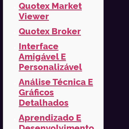
Quotex Market
Viewer
Quotex Broker
Interface
Amigável E
Personalizável
Análise Técnica E
Gráficos
Detalhados
Aprendizado E
Desenvolvimento