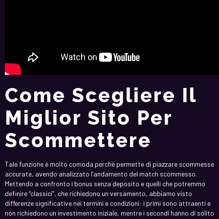
Come Scegliere Il
Miglior Sito Per
Scommettere
Tale funzione è molto comoda perchè permette di piazzare scommesse
accurate, avendo analizzato l’andamento del match scommesso.
Mettendo a confronto i bonus senza deposito e quelli che potremmo
definire “classici”, che richiedono un versamento, abbiamo visto
differenze significative nei termini e condizioni: i primi sono attraenti e
non richiedono un investimento iniziale, mentre i secondi hanno di solito