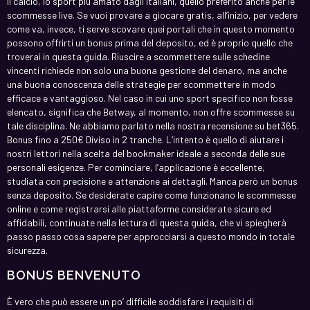
il calcio, lo sport più amato dagli italiani, quello preferito anche per le
scommesse live. Se vuoi provare a giocare gratis, all’inizio, per vedere
come va, invece, ti serve scovare quei portali che in questo momento
possono offrirti un bonus prima del deposito, ed è proprio quello che
troverai in questa guida. Riuscire a scommettere sulle schedine
vincenti richiede non solo una buona gestione del denaro, ma anche
una buona conoscenza delle strategie per scommettere in modo
efficace e vantaggioso. Nel caso in cui uno sport specifico non fosse
elencato, significa che Betway, al momento, non offre scommesse su
tale disciplina. Ne abbiamo parlato nella nostra recensione su bet365.
Bonus fino a 250€ Diviso in 2 tranche. L’intento è quello di aiutare i
nostri lettori nella scelta del bookmaker ideale a seconda delle sue
personali esigenze. Per cominciare, l’applicazione è eccellente,
studiata con precisione e attenzione ai dettagli. Manca però un bonus
senza deposito. Se desiderate capire come funzionano le scommesse
online e come registrarsi alle piattaforme considerate sicure ed
affidabili, continuate nella lettura di questa guida, che vi spiegherà
passo passo cosa sapere per approcciarsi a questo mondo in totale
sicurezza.
BONUS BENVENUTO
È vero che può essere un po’ difficile soddisfare i requisiti di