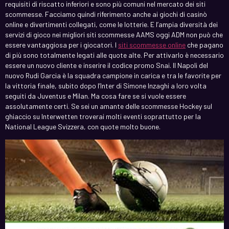
requisiti di riscatto inferiori e sono più comuni nel mercato dei siti
scommesse. Facciamo quindi riferimento anche ai giochi di casinò
online e divertimenti collegati, come le lotterie. E l’ampia diversità dei
servizi di gioco nei migliori siti scommesse AAMS oggi ADM non può che
essere vantaggiosa per i giocatori. I
siti scommesse online
che pagano
di più sono totalmente legati alle quote alte. Per attivarlo è necessario
essere un nuovo cliente e inserire il codice promo Snai. Il Napoli del
nuovo Rudi Garcia è la squadra campione in carica e tra le favorite per
la vittoria finale, subito dopo l’Inter di Simone Inzaghi a loro volta
seguiti da Juventus e Milan. Ma cosa fare se si vuole essere
assolutamente certi. Se sei un amante delle scommesse Hockey sul
ghiaccio su Interwetten troverai molti eventi soprattutto per la
National League Svizzera, con quote molto buone.