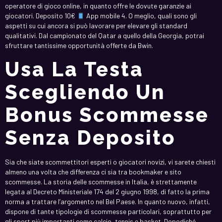
operatore di gioco online, in quanto offre le dovute garanzie ai
giocatori. Deposito 10€
App mobile 4. O meglio, quali sono gli
aspetti su cui ancora si può lavorare per elevare gli standard
qualitativi. Dal campionato del Qatar a quello della Georgia, potrai
sfruttare tantissime opportunità offerte da Bwin.
Usa La Testa
Scegliendo Un
Bonus Scommesse
Senza Deposito
Sia che siate scommettitori esperti o giocatori novizi, vi sarete chiesti
almeno una volta che differenza ci sia tra bookmaker e sito
scommesse. La storia delle scommesse in Italia, è strettamente
legata al Decreto Ministeriale 174 del 2 giugno 1998, di fatto la prima
norma a trattare l’argomento nel Bel Paese. In quanto nuovo, infatti,
dispone di tante tipologie di scommesse particolari, soprattutto per
gli sport più importanti come calcio, tennis e basket. Dopodiché,