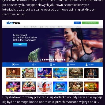
po codziennych, cotygodniowych jak i również comiesięcznych
loteriach, gdzie jest w stanie wygrać darmowe spiny i gratyfikacyj
rzeczowe, np. np.
Przykładowo możemy przyczepić się dodatkowo, hdy serwis nie wydaje
się być do samego końca poprawniej przetłumaczona w język polski.