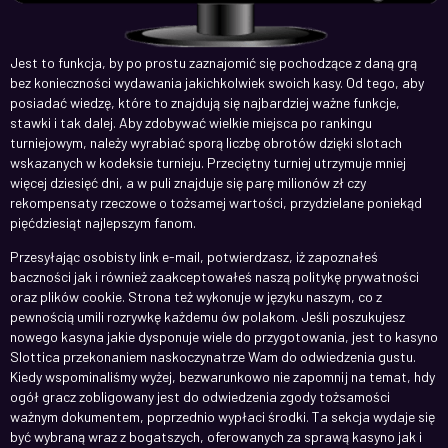
Jest to funkcja, by po prostu zaznajomić się pochodzące z daną grą
bez konieczności wydawania jakichkolwiek swoich kasy. Od tego, aby
posiadać wiedzę, które to znajdują się najbardziej ważne funkcje,
stawki i tak dalej. Aby zdobywać wielkie miejsca po rankingu
turniejowym, należy wyrabiać sporą liczbę obrotów dzięki slotach
wskazanych w kodeksie turnieju. Przeciętny turniej utrzymuje mniej
więcej dziesięć dni, a w puli znajduje się parę milionów zł czy
rekompensaty rzeczowe o tożsamej wartości, przydzielane poniekąd
pięćdziesiąt najlepszym fanom.
Przesyłając osobisty link e-mail, potwierdzasz, iż zapoznałeś
baczności jak i również zaakceptowałeś naszą politykę prywatności
oraz plików cookie. Strona też wykonuje w języku naszym, co z
pewnością umili rozrywkę każdemu ów polakom. Jeśli poszukujesz
nowego kasyna jakie dysponuje wiele do przygotowania, jest to kasyno
Slottica przekonaniem naskoczynatrze Wam do odwiedzenia gustu.
Kiedy wspominaliśmy wyżej, bezwarunkowo nie zapomnij na temat, hdy
ogół gracz zobligowany jest do odwiedzenia zgody tożsamości
ważnym dokumentem, poprzednio wypłaci środki. Ta sekcja wydaje się
być wybraną wraz z bogatszych, oferowanych za sprawą kasyno jak i