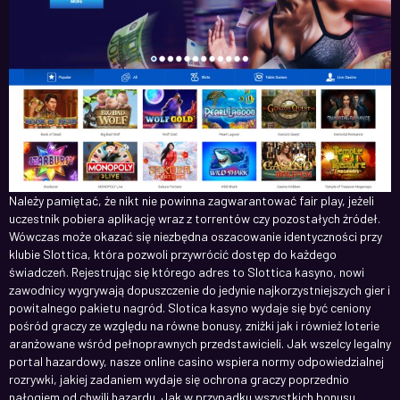
Należy pamiętać, że nikt nie powinna zagwarantować fair play, jeżeli
uczestnik pobiera aplikację wraz z torrentów czy pozostałych źródeł.
Wówczas może okazać się niezbędna oszacowanie identyczności przy
klubie Slottica, która pozwoli przywrócić dostęp do każdego
świadczeń. Rejestrując się którego adres to Slottica kasyno, nowi
zawodnicy wygrywają dopuszczenie do jedynie najkorzystniejszych gier i
powitalnego pakietu nagród. Slotica kasyno wydaje się być ceniony
pośród graczy ze względu na równe bonusy, zniżki jak i również loterie
aranżowane wśród pełnoprawnych przedstawicieli. Jak wszelcy legalny
portal hazardowy, nasze online casino wspiera normy odpowiedzialnej
rozrywki, jakiej zadaniem wydaje się ochrona graczy poprzednio
nałogiem od chwili hazardu. Jak w przypadku wszystkich bonusu