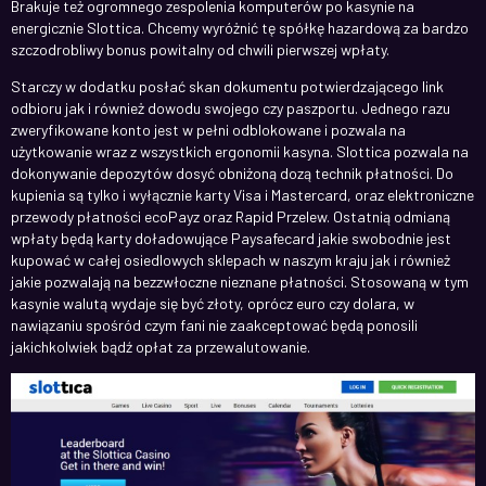
Brakuje też ogromnego zespolenia komputerów po kasynie na
energicznie Slottica. Chcemy wyróżnić tę spółkę hazardową za bardzo
szczodrobliwy bonus powitalny od chwili pierwszej wpłaty.
Starczy w dodatku posłać skan dokumentu potwierdzającego link
odbioru jak i również dowodu swojego czy paszportu. Jednego razu
zweryfikowane konto jest w pełni odblokowane i pozwala na
użytkowanie wraz z wszystkich ergonomii kasyna. Slottica pozwala na
dokonywanie depozytów dosyć obniżoną dozą technik płatności. Do
kupienia są tylko i wyłącznie karty Visa i Mastercard, oraz elektroniczne
przewody płatności ecoPayz oraz Rapid Przelew. Ostatnią odmianą
wpłaty będą karty doładowujące Paysafecard jakie swobodnie jest
kupować w całej osiedlowych sklepach w naszym kraju jak i również
jakie pozwalają na bezzwłoczne nieznane płatności. Stosowaną w tym
kasynie walutą wydaje się być złoty, oprócz euro czy dolara, w
nawiązaniu spośród czym fani nie zaakceptować będą ponosili
jakichkolwiek bądź opłat za przewalutowanie.