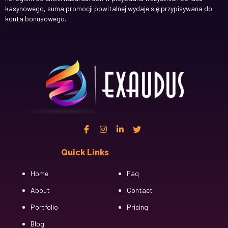
kasynowego, suma promocji powitalnej wydaje się przypisywana do
konta bonusowego.
Quick Links
Cfgh
Home
Faq
About
Contact
Portfolio
Pricing
Blog