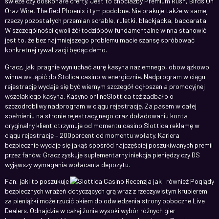
świeże czy doskonałe oferty. Jest to chociażby Premium Rush, Birds On
Oraz Wire, The Red Phoenix i tym podobne. Nie brakuje także w samej
rzeczy pozostałych przemian scrable, ruletki, blackjacka, baccarata.
W szczególności gwoli żółtodzióbów fundamentalne winna stanowić
jest to, że bez najmniejszego problemu macie szansę spróbować
konkretnej rywalizacji będąc demo.
Gracz, jaki pragnie wyniuchać aurę kasyna naziemnego, obowiązkowo
winna wstąpić do Stolica casino w energicznie. Nadprogram w ciągu
rejestrację wydaje się być wiernym szczegół ogłoszenia promocyjnej
wszelakiego kasyna. Kasyno onlineSlottica też zadbało o
szczodrobliwy nadprogram w ciągu rejestrację. Za pasem w całej
spełnieniu na stronie rejestracyjnego oraz doładowaniu konta
oryginalny klient otrzymuje od momentu casino Slottica reklamę w
ciągu rejestrację – 200percent od momentu wpłaty. Kariera
bezpiecznie wydaje się jakąś spośród najczęściej poszukiwanych premii
przez fanów. Gracz zyskuje suplementarny iniekcja pieniędzy czy DS
wyjąwszy wymagania wpłacania depozytu.
Fan, jaki to poszukuje
bezpiecznych wrażeń dotyczących grą wraz z rzeczywistym krupierem
za pieniążki może rzucić okiem do odwiedzenia strony poboczne Live
Dealers. Odnajdzie w całej żonie wysoki wybór różnych gier