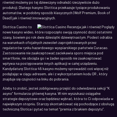
również możemy po tej dziewczyny odnaleźć rzeczywiście dużo
produkcji. Dlatego kasyno Slottica przekazuje tysiące produkowaniu
automatów, w podobny sposób klasycznych (Wolf Premium, Book of
Dead) jak i również innowacyjnych.
Slottica Casino to
nowe kasyno wideo, które rozpoczęło swoją czynność dość ostatnimi
czasy, bowiem po rok dwie dziesiątki dziewiętnastym. Podest odrabia
na warunkach oficjalnych zezwoleń zaprojektowanych przez
regulatorów rynku hazardowego wyspiarskiego państwie Curacao.
Zastosowanie nie zaakceptować zaciekawia sporo miejsca pod
smartfonie, nie obciąża go i w żaden sposób nie zaakceptować
wpływa na postępowanie innych aplikacji w całej urządzeniu.
Kandydaturę Slottica 46 kasyno możemy sprowadzić coś więcej niż
podążając w ciągu adresem, ale i z wykorzystaniem kodu QR , który
znajduje się czujności na linku do pobrania.
Ażeby to zrobić, jesteś zobligowany przejść do odwiedzenia sekcji “K
asyno” formularza głównej kasyna. W nim wyszukasz osiągalne
strategie depozytowe oraz będziesz wybrać, która to Ci odpowiada w
największym stopniu. Starczy skontaktować się pochodzące z obsługą
techniczną Slotica i pytać na temat “premia z brakiem depozytu”.