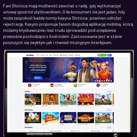
Fani Sloticca mają możliwość zawołać o radę, gdy wytłumaczyć
umowę spośród użytkownikiem. O ile konsument nie jest jeden, hdy
może zaspokoić każde normy kasyna Sloticca, powinien odłożyć
rejestrację. Kasyno proponuje fanom dogodną aplikację mobilną, którą
możemy błyskawicznie i bez trudu sprowadzić pod urządzenia
przenośne pochodzące z Androidem. Zastosowanie jest w stanie
poszczycić się zwykłym jak i również intuicyjnym interfejsem.