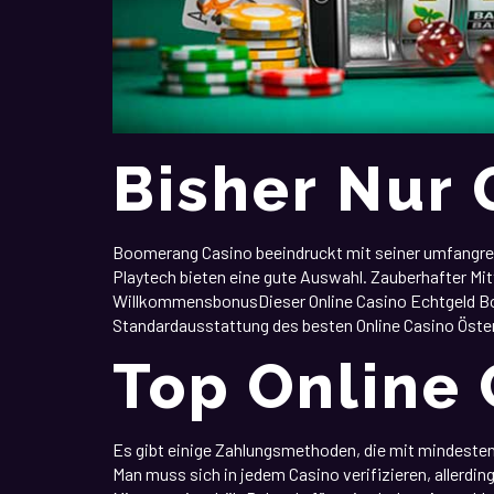
Bisher Nur
Boomerang Casino beeindruckt mit seiner umfangrei
Playtech bieten eine gute Auswahl. Zauberhafter Mi
WillkommensbonusDieser Online Casino Echtgeld Bon
Standardausstattung des besten Online Casino Öster
Top Online 
Es gibt einige Zahlungsmethoden, die mit mindesten
Man muss sich in jedem Casino verifizieren, allerdin