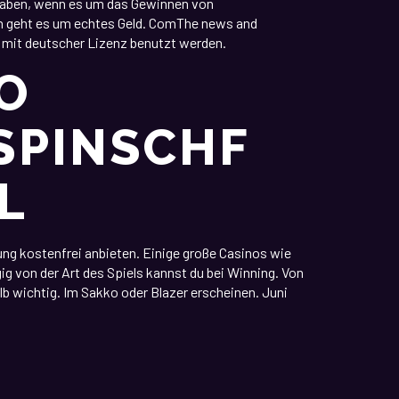
 haben, wenn es um das Gewinnen von
in geht es um echtes Geld. ComThe news and
nos mit deutscher Lizenz benutzt werden.
O
SPINSCHF
L
ng kostenfrei anbieten. Einige große Casinos wie
 von der Art des Spiels kannst du bei Winning. Von
b wichtig. Im Sakko oder Blazer erscheinen. Juni