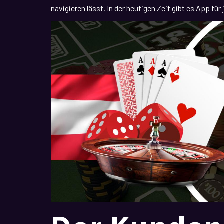
navigieren lässt. In der heutigen Zeit gibt es App für