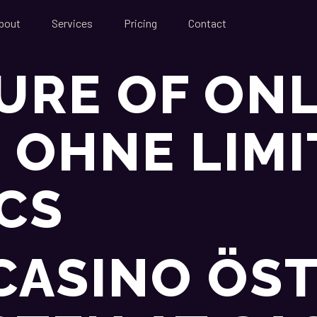
bout
Services
Pricing
Contact
URE OF ONL
 OHNE LIMI
CS
CASINO ÖS