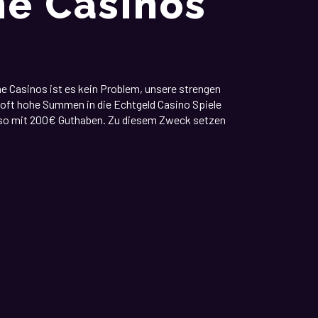
ne Casinos
e Casinos ist es kein Problem, unsere strengen
die oft hohe Summen in die Echtgeld Casino Spiele
 also mit 200€ Guthaben. Zu diesem Zweck setzen