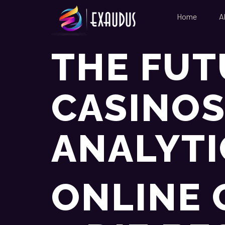
Home
A
THE FUT
CASINOS
ANALYTI
ONLINE 