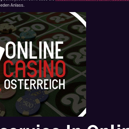
 jeden Anlass.