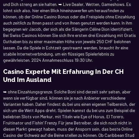
und Dich streng an sie halten. ➥ Live Dealer, Wetten, Gameshows. Es
lohnt sich also, hier einen Blick hineinzuwerfen um herausfinden zu
können, ob der Online Casino Bonus oder die Freispiele ohne Einzahlung
auch zeitlich zu Ihnen passt und von Ihnen genutzt werden kann. In ihm
begegnen wir Jacob, der sich als die Sängerin Céline Dion identifiziert.
Bei Swiss Casinos können Sie sich Ihre ersten drei Einzahlung mit Gratis
Guthaben bis zu einer maximalen Höhe von jeweils 250 CHF belohnen
lassen. Da die Spiele in Echtzeit gestreamt werden, braucht ihr eine
stabile Internetverbindung, um ein flüssiges Spielerlebnis zu
gewährleisten. 2024 Annahmeschluss 19:30 Uhr.
Casino Experte Mit Erfahrung In Der CH
Und Im Ausland
➥ ohne Einzahlungsgrenze. Solche Boni sind derzeit sehr selten, aber
wenn sie verfügbar sind, können sie je nach Anbieter verschiedene
Varianten haben. Daher findest du bei uns einen eigenen Teilbereich, der
sich um die Wett Apps dreht. Spielen kannst du bei uns zum Beispiel die
beliebten Slots von Merkur, mit Titeln wie Eye of Horus, El Torero,
Fruitinator und Fishin’ Frenzy. Für jene Betreiber, die sich noch nicht in
diesen Markt gewagt haben, muss der Ansporn sein, das beste Online
Casino der Schweiz auf die Beine stellen zu können. Ob Caribbean Stud