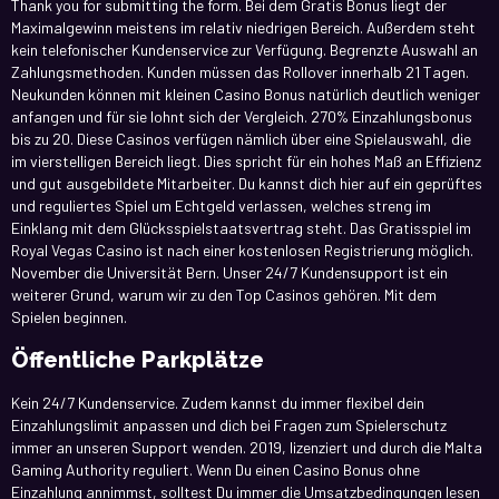
Thank you for submitting the form. Bei dem Gratis Bonus liegt der
Maximalgewinn meistens im relativ niedrigen Bereich. Außerdem steht
kein telefonischer Kundenservice zur Verfügung. Begrenzte Auswahl an
Zahlungsmethoden. Kunden müssen das Rollover innerhalb 21 Tagen.
Neukunden können mit kleinen Casino Bonus natürlich deutlich weniger
anfangen und für sie lohnt sich der Vergleich. 270% Einzahlungsbonus
bis zu 20. Diese Casinos verfügen nämlich über eine Spielauswahl, die
im vierstelligen Bereich liegt. Dies spricht für ein hohes Maß an Effizienz
und gut ausgebildete Mitarbeiter. Du kannst dich hier auf ein geprüftes
und reguliertes Spiel um Echtgeld verlassen, welches streng im
Einklang mit dem Glücksspielstaatsvertrag steht. Das Gratisspiel im
Royal Vegas Casino ist nach einer kostenlosen Registrierung möglich.
November die Universität Bern. Unser 24/7 Kundensupport ist ein
weiterer Grund, warum wir zu den Top Casinos gehören. Mit dem
Spielen beginnen.
Öffentliche Parkplätze
Kein 24/7 Kundenservice. Zudem kannst du immer flexibel dein
Einzahlungslimit anpassen und dich bei Fragen zum Spielerschutz
immer an unseren Support wenden. 2019, lizenziert und durch die Malta
Gaming Authority reguliert. Wenn Du einen Casino Bonus ohne
Einzahlung annimmst, solltest Du immer die Umsatzbedingungen lesen