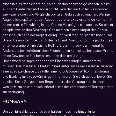
frisch in die Szene einsteigt, holt euch das notwendige Wissen, bleibt
auf dem Laufenden und zögert nicht, von den wertvollen Ressourcen
wie Rezensionen und Vergleichsportalen Gebrauch zu machen. Wenige
Augenblicke später ist der Account bereits aktiviert und du kannst mit
deiner ersten Einzahlung in das Casino Vergnügen eintauchen. So bietet
beispielsweise das SlotMagie Casino einen einzahlungsfreien Bonus,
den ihr euch nach der Registrierung und Verifizierung sichern könnt. Das
Grand Casino Bern freut sich deshalb, mit 7melons. Komme jetzt in das
unterhaltsame Online Casino Rolling Slots mit rockiger Thematik.
Anders als bei herkömmlichen Promotionen kannst du bei dieser Promo
deine Gewinne sofort behalten, ohne dich um lästige
Umsatzbedingungen oder andere Einschränkungen kümmern zu
müssen. Darüber hinaus bietet Pribet aufgrund seiner Lizenz in Curacao
eine ausgezeichnete Live Hilfe, einen großzügigen Willkommensbonus
und Banking in Kryptowährungen. Informieren Sie sich genau, bevor Sie
spielen. Keine Sorge: In der Regel dauert der Vorgang nur ein paar
wenige Minuten und anschließend steht der versprochene Betrag direkt
zur Verfügung.
HUNGARY
Um den Einzahlungsbonus zu erhalten, muss Ihre Einzahlung