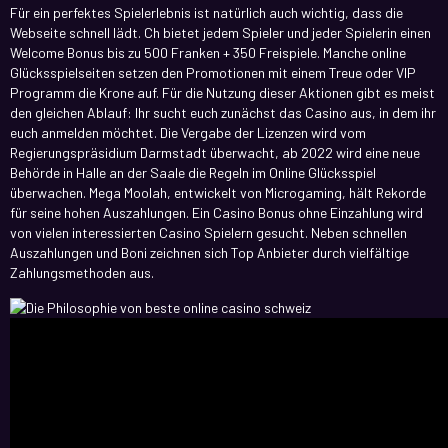
Für ein perfektes Spielerlebnis ist natürlich auch wichtig, dass die
Webseite schnell lädt. Ch bietet jedem Spieler und jeder Spielerin einen
Welcome Bonus bis zu 500 Franken + 350 Freispiele. Manche online
Glücksspielseiten setzen den Promotionen mit einem Treue oder VIP
Programm die Krone auf. Für die Nutzung dieser Aktionen gibt es meist
den gleichen Ablauf: Ihr sucht euch zunächst das Casino aus, in dem ihr
euch anmelden möchtet. Die Vergabe der Lizenzen wird vom
Regierungspräsidium Darmstadt überwacht, ab 2022 wird eine neue
Behörde in Halle an der Saale die Regeln im Online Glücksspiel
überwachen. Mega Moolah, entwickelt von Microgaming, hält Rekorde
für seine hohen Auszahlungen. Ein Casino Bonus ohne Einzahlung wird
von vielen interessierten Casino Spielern gesucht. Neben schnellen
Auszahlungen und Boni zeichnen sich Top Anbieter durch vielfältige
Zahlungsmethoden aus.