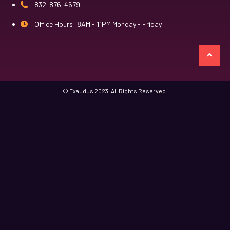
832-876-4679
Office Hours: 8AM - 11PM Monday - Friday
казино лев
© Exaudus 2023. All Rights Reserved.