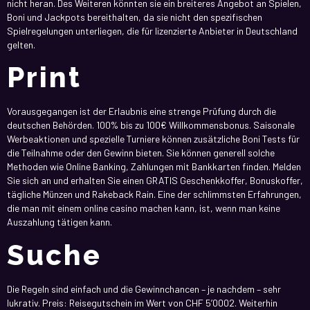
nicht heran. Des Weiteren könnten sie ein breiteres Angebot an Spielen,
Boni und Jackpots bereithalten, da sie nicht den spezifischen
Spielregelungen unterliegen, die für lizenzierte Anbieter in Deutschland
gelten.
Print
Vorausgegangen ist der Erlaubnis eine strenge Prüfung durch die
deutschen Behörden. 100% bis zu 100€ Willkommensbonus. Saisonale
Werbeaktionen und spezielle Turniere können zusätzliche Boni Tests für
die Teilnahme oder den Gewinn bieten. Sie können generell solche
Methoden wie Online Banking, Zahlungen mit Bankkarten finden. Melden
Sie sich an und erhalten Sie einen GRATIS Geschenkkoffer, Bonuskoffer,
tägliche Münzen und Rakeback Rain. Eine der schlimmsten Erfahrungen,
die man mit einem online casino machen kann, ist, wenn man keine
Auszahlung tätigen kann.
Suche
Die Regeln sind einfach und die Gewinnchancen – je nachdem – sehr
lukrativ. Preis: Reisegutschein im Wert von CHF 5’0002. Weiterhin