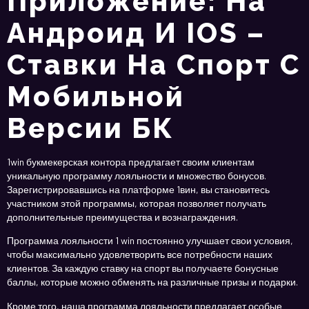
Приложение: На
Андроид И IOS –
Ставки На Спорт С
Мобильной
Версии БК
1win букмекерская контора предлагает своим клиентам
уникальную программу лояльности и множество бонусов.
Зарегистрировавшись на платформе 1вин, вы становитесь
участником этой программы, которая позволяет получать
дополнительные преимущества и вознаграждения.
Программа лояльности 1 win постоянно улучшает свои условия,
чтобы максимально удовлетворить все потребности наших
клиентов. За каждую ставку на спорт вы получаете бонусные
баллы, которые можно обменять на различные призы и подарки.
Кроме того, наша программа лояльности предлагает особые