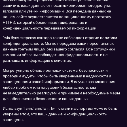
защитить ваши данные от несанкционированного доступа,
взломов или утечки информации. Вся передача данных на
нашем сайте осуществляется по защищенному протоколу
HTTPS, который обеспечивает шифрование и
конфиденциальность передаваемой информации.
1win букмекерская контора также соблюдает строгие политики
конфиденциальности. Мы не передаем ваши персональные
данные третьим лицам без вашего согласия. Все сотрудники
компании обязаны соблюдать конфиденциальность и не
разглашать информацию о клиентах.
Мы регулярно обновляем наши системы безопасности и
проводим аудиты, чтобы быть уверенными в надежности и
защищенности вашей информации. В случае возникновения
любых проблем или нарушений безопасности, мы
незамедлительно реагируем и принимаем необходимые меры
для обеспечения безопасности ваших данных.
Используя 1 вин,1вин,1win,1win ставки на спорт вы можете быть
уверены в том, что ваши данные и конфиденциальность
защищены.