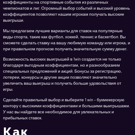
коэффициенты на спортивные события из различных
чемпионатов и лиг. Огромный выбор событий и высокий уровень
коэффициентов позволяют нашим игрокам получать высокие
выигрыши.
Мы предлагаем лучшие варианты для ставок на популярные
виды спорта, такие как футбол, хоккей, теннис и баскетбол. Вы
сможете сделать ставку на вашу любимую команду или игрока, и
при правильном прогнозе получить значительную сумму денег.
Возможность высоких выигрышей в 1win создается не только
благодаря выгодным коэффициентам, но и разнообразием
специальных предложений и акций. Бонусы за регистрацию,
лотереи, конкурсы и другие акции позволяют значительно
увеличить ваш выигрыш и получить больше удовольствия от
игры.
Сделайте правильный выбор и выберите 1 win – букмекерскую
контору с высокими коэффициентами и большими выигрышами.
У нас вы найдете все необходимое для увлекательных и
прибыльных ставок.
Как