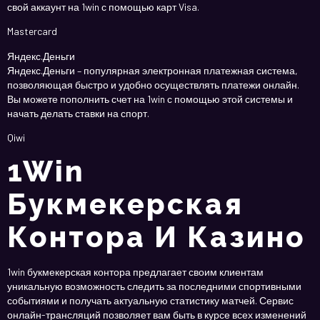
свой аккаунт на 1win с помощью карт Visa.
Mastercard
Яндекс.Деньги
Яндекс.Деньги – популярная электронная платежная система,
позволяющая быстро и удобно осуществлять платежи онлайн.
Вы можете пополнить счет на 1win с помощью этой системы и
начать делать ставки на спорт.
Qiwi
1Win
Букмекерская
Контора И Казино
1win букмекерская контора предлагает своим клиентам
уникальную возможность следить за последними спортивными
событиями и получать актуальную статистику матчей. Сервис
онлайн-трансляций позволяет вам быть в курсе всех изменений