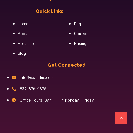
Quick Links
Cfgh
Home
Faq
About
Contact
Portfolio
Pricing
Blog
Get Connected
info@exaudus.com
832-876-4679
Office Hours: 8AM - 11PM Monday - Friday
казино лев