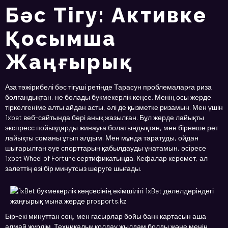
Бәс Тігу: Активке
Қосымша
Жаңғырық
Аза тәжірибелі бәс тігуші ретінде Тарасун проблемаларға риза
болғандықтан, не болады букмекерлік кеңсе. Менің осы жерде
тіркелгеніме алты айдан асты, әлі де қызметке ризамын. Мен үшін
1xbet веб-сайтында бәрі анық жазылған. Бұл жерде лайықты
экспресс пойыздарды жинауға болатындықтан, мен бірнеше рет
лайықты соманы ұтып алдым. Мен мұнда таратуды, ойдан
шығарылған әуе спорттарын қабылдауды ұнатамын, әсіресе
1xbet Wheel of Fortune сертификатында. Кефалар керемет, ал
залеттің өзі бір минутсыз шеруге шығады.
Бір-екі минуттан соң, мен ғасырлар бойы банк картасын аша
алмай жүрдім. Техникалық қолдау жылдам болды және менің