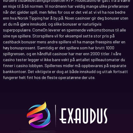
vurdere tilbakebetalingsprosenten RTP. Mobilcasino er gått fra å være
en nisje til å bli normen. Vi nordmenn har veldig mange ulike preferanser
når det gjelder spill, men felles for oss er det vel at vi vil ha noe bedre
enn hva Norsk Tipping har å by på. Noen casinoer gir deg bonuser uten
at du må gjøre innskudd, og slike bonuser er naturligvis
superpopulære. ComeOn leverer en spennende velkomstbonus til alle
sine nye spillere. Storspillere vil for eksempel sette stor pris på
cashback bonuser mens andre spillere vil ha mange freespins eller en
høy bonusprosent. Samtidig er det spillere som har brutt 1000
spillgrensen, og en håndfull casinoer har mer enn 2000 titler. I våre
casino tester legger vi ikke bare vekt på antallet spilleautomater du
finner i casino lobbyen. Spillernes midler må oppbevares på separate
bankkontoer. Det viktigste er dog at både innskudd og uttak fortsatt
fungerer helt fint hos de fleste operatørene der ute.