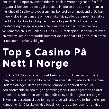
nettcasino. I løpet av denne tiden vil spillere være begrenset fra å få
tilgang til kontoene sine og å plassere innsatser, noe som gir dem en
mulighet til å reflektere og gjenvinne kontrollen om nødvendig. Du kan
ringe Hjelpelinjen uansett om du ønsker hjelp, eller bare noen å snakke
med. I dag brukes først og fremt teknologien HTML5. Casinoet er
moderne og nye spillere kan etter sine første innskudd omfavne 200
velkomstspinn i Fire Joker. 000 kr + 300 Gratisspinn. Det er hevet over
en hver tvil om at det hadde kommet de aller fleste til gode, men dette
er noe som trekker veldig ut.
Top 5 Casino På
Nett I Norge
000 kr + 100 Gratisspinn. Og det betyr at vi nordmenn er nødt til å
benytte oss av internett for å ha noen som helst glede av den samme
underholdningen. Dette kan være kampanjekoder du finner i en
casinoanmeldelse hos et gitt gamblingsted, turneringer med en stor
premiepott, referer en venn tilbud når en ny spiller registrerer seg via
linken din, bursdagstilbud for registrerte spillere, ekte forhandlerchips,
kampanjer for å bruke en viss betalingsmetode, bonuser for et visst