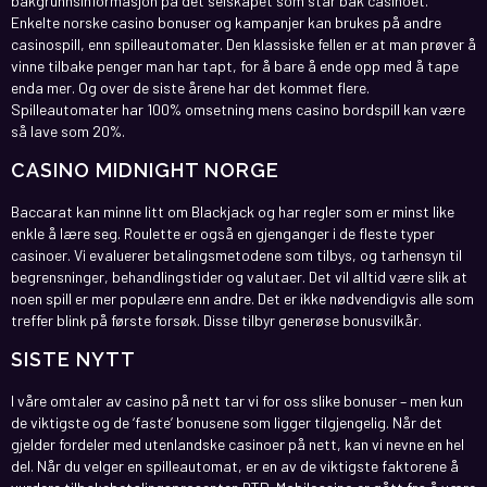
bakgrunnsinformasjon på det selskapet som står bak casinoet.
Enkelte norske casino bonuser og kampanjer kan brukes på andre
casinospill, enn spilleautomater. Den klassiske fellen er at man prøver å
vinne tilbake penger man har tapt, for å bare å ende opp med å tape
enda mer. Og over de siste årene har det kommet flere.
Spilleautomater har 100% omsetning mens casino bordspill kan være
så lave som 20%.
CASINO MIDNIGHT NORGE
Baccarat kan minne litt om Blackjack og har regler som er minst like
enkle å lære seg. Roulette er også en gjenganger i de fleste typer
casinoer. Vi evaluerer betalingsmetodene som tilbys, og tarhensyn til
begrensninger, behandlingstider og valutaer. Det vil alltid være slik at
noen spill er mer populære enn andre. Det er ikke nødvendigvis alle som
treffer blink på første forsøk. Disse tilbyr generøse bonusvilkår.
SISTE NYTT
I våre omtaler av casino på nett tar vi for oss slike bonuser – men kun
de viktigste og de ‘faste’ bonusene som ligger tilgjengelig. Når det
gjelder fordeler med utenlandske casinoer på nett, kan vi nevne en hel
del. Når du velger en spilleautomat, er en av de viktigste faktorene å