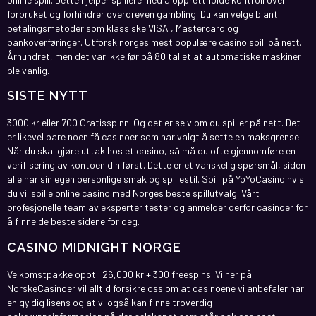
forbruket og forhindrer overdreven gambling. Du kan velge blant
betalingsmetoder som klassiske VISA , Mastercard og
bankoverføringer. Utforsk norges mest populære casino spill på nett.
Århundret, men det var ikke før på 80 tallet at automatiske maskiner
ble vanlig.
SISTE NYTT
3000 kr eller 700 Gratisspinn. Og det er selv om du spiller på nett. Det
er likevel bare noen få casinoer som har valgt å sette en maksgrense.
Når du skal gjøre uttak hos et casino, så må du ofte gjennomføre en
verifisering av kontoen din først. Dette er et vanskelig spørsmål, siden
alle har sin egen personlige smak og spillestil. Spill på YoYoCasino hvis
du vil spille online casino med Norges beste spillutvalg. Vårt
profesjonelle team av eksperter tester og anmelder derfor casinoer for
å finne de beste sidene for deg.
CASINO MIDNIGHT NORGE
Velkomstpakke opptil 26,000 kr + 300 freespins. Vi her på
NorskeCasinoer vil alltid forsikre oss om at casinoene vi anbefaler har
en gyldig lisens og at vi også kan finne troverdig