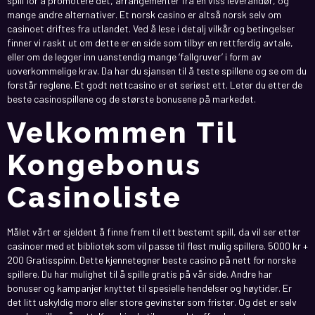
spill for å promotere det, arrangementer fra en viss leverandør, og
mange andre alternativer. Et norsk casino er altså norsk selv om
casinoet driftes fra utlandet. Ved å lese i detalj vilkår og betingelser
finner vi raskt ut om dette er en side som tilbyr en rettferdig avtale,
eller om de legger inn uanstendig mange ‘fallgruver’ i form av
uoverkommelige krav. Da har du sjansen til å teste spillene og se om du
forstår reglene. Et godt nettcasino er et seriøst ett. Leter du etter de
beste casinospillene og de største bonusene på markedet.
Velkommen Til
Kongebonus
Casinoliste
Målet vårt er sjeldent å finne frem til ett bestemt spill, da vil ser etter
casinoer med et bibliotek som vil passe til flest mulig spillere. 5000 kr +
200 Gratisspinn. Dette kjennetegner beste casino på nett for norske
spillere. Du har mulighet til å spille gratis på vår side. Andre har
bonuser og kampanjer knyttet til spesielle hendelser og høytider. Er
det litt uskyldig moro eller store gevinster som frister. Og det er selv