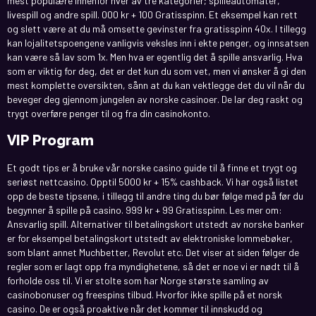
mest populære innenfor hver av tre kategorier; spilleautomater,
livespill og andre spill. 000 kr + 100 Gratisspinn. Et eksempel kan rett
og slett være at du må omsette gevinster fra gratisspinn 40x. I tillegg
kan lojalitetspoengene vanligvis veksles inn i ekte penger, og innsatsen
kan være så lav som 1x. Men hva er egentlig det å spille ansvarlig. Hva
som er viktig for deg, det er det kun du som vet, men vi ønsker å gi den
mest komplette oversikten, sånn at du kan vektlegge det du vil når du
beveger deg gjennom jungelen av norske casinoer. De lar deg raskt og
trygt overføre penger til og fra din casinokonto.
VIP Program
Et godt tips er å bruke vår norske casino guide til å finne et trygt og
seriøst nettcasino. Opptil 5000 kr + 15% cashback. Vi har også listet
opp de beste tipsene, i tillegg til andre ting du bør følge med på før du
begynner å spille på casino. 999 kr + 99 Gratisspinn. Les mer om:
Ansvarlig spill. Alternativer til betalingskort utstedt av norske banker
er for eksempel betalingskort utstedt av elektroniske lommebøker,
som blant annet Muchbetter, Revolut etc. Det viser at siden følger de
regler som er lagt opp fra myndighetene, så det er noe vi er nødt til å
forholde oss til. Vi er stolte som har Norge største samling av
casinobonuser og freespins tilbud. Hvorfor ikke spille på et norsk
casino. De er også proaktive når det kommer til innskudd og