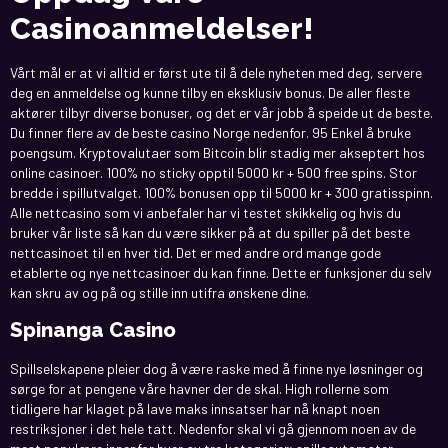
Casinoanmeldelser!
Vårt mål er at vi alltid er først ute til å dele nyheten med deg, servere
deg en anmeldelse og kunne tilby en eksklusiv bonus. De aller fleste
aktører tilbyr diverse bonuser, og det er vår jobb å speide ut de beste.
Du finner flere av de beste casino Norge nedenfor. 95 Enkel å bruke
poengsum. Kryptovalutaer som Bitcoin blir stadig mer akseptert hos
online casinoer. 100% no sticky opptil 5000 kr + 500 free spins. Stor
bredde i spillutvalget. 100% bonusen opp til 5000 kr + 300 gratisspinn.
Alle nettcasino som vi anbefaler har vi testet skikkelig og hvis du
bruker vår liste så kan du være sikker på at du spiller på det beste
nettcasinoet til en hver tid. Det er med andre ord mange gode
etablerte og nye nettcasinoer du kan finne. Dette er funksjoner du selv
kan skru av og på og stille inn utifra ønskene dine.
Spinanga Casino
Spillselskapene pleier dog å være raske med å finne nye løsninger og
sørge for at pengene våre havner der de skal. High rollerne som
tidligere har klaget på lave maks innsatser har nå knapt noen
restriksjoner i det hele tatt. Nedenfor skal vi gå gjennom noen av de