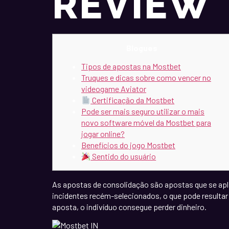
REVIEW
Blogues
Tipos de apostas na Mostbet
Truques e dicas sobre como vencer no
videogame Aviator
Certificação da Mostbet
Pode ser mais seguro utilizar o mais
novo software móvel da Mostbet para
jogar online?
Benefícios do jogo Mostbet
Sentido do usuário
As apostas de consolidação são apostas que se apl
incidentes recém-selecionados, o que pode resulta
aposta, o indivíduo consegue perder dinheiro.