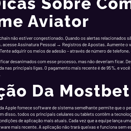
Dicas Sobre Co
me Aviator
chain não estiver congestionado. Quando os alertas relacionados sã
as, acesse Assinatura Pessoal → Registros de Apostas. Aumente o v
Tente adquirir os meios de adesão – através de número de telefone, 
 ficar desanimados com esse processo, mas não deveriam ficar. De
a nas principais ligas. O pagamento mais recente é de 95%, e você 
.
ação Da Mostbet
S da Apple fornece software de sistema semelhante permite que o pe
m disso, todos os principais celulares ou tablets contêm a tecnolog
ondições de aplicação mais atuais. Cada vez que a equipe lança uma
tware mais recente. A aplicação não trará queixas e funciona sem e