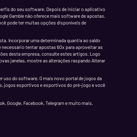
fis do seu software. Depois de iniciar o aplicativo
oogle Gamble não oferece mais software de apostas.
você pode ter muitas opções disponíveis de
osta. Incorporar uma determinada quantia ao saldo
é necessário tentar apostas 60x para aproveitar as
ções desta empresa, consulte estes artigos. Logo
ovas janelas, mostre as alterações raspando Alterar
r uso do software. O mais novo portal de jogos da
s, jogos esportivos e esportivos do pré-jogo e você
k, Google, Facebook, Telegram e muito mais.