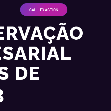
CALL TO ACTION
ERVAÇÃO
SARIAL
S DE
3