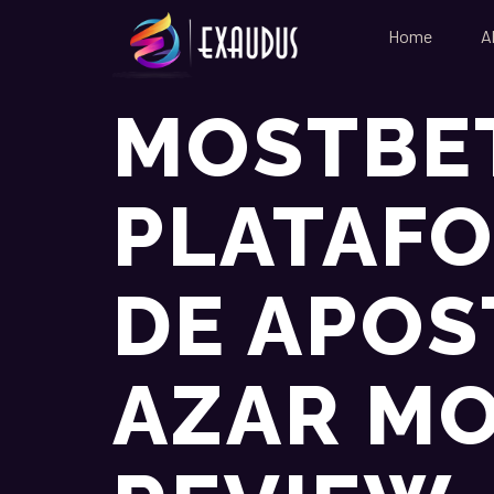
Home
A
MOSTBET
PLATAFO
DE APOS
AZAR MO