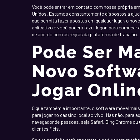
Você pode entrar em contato com nossa própria em
Unidos. Estamos constantemente dispostos a ajuda
que permita fazer apostas em qualquer lugar, o novo
aplicativo e você poderá fazer logon para começar
de acordo com as regras da plataforma de trabalho.
Pode Ser Ma
Novo Softw
Jogar Onlin
O que também é importante, o software móvel mais 
para jogar no cassino local ao vivo. Mas não, para 
navegador de pessoas, seja Safari, Bing Chrome ou 
clientes fiéis.
Se sua previsão estiver correta, você poderá receb