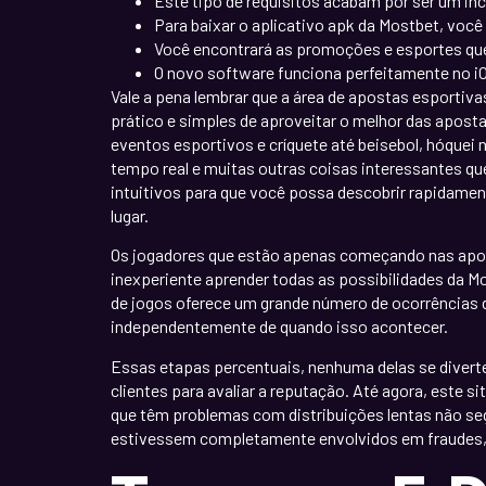
Este tipo de requisitos acabam por ser um inc
Para baixar o aplicativo apk da Mostbet, você
Você encontrará as promoções e esportes que
O novo software funciona perfeitamente no iO
Vale a pena lembrar que a área de apostas esportiva
prático e simples de aproveitar o melhor das apost
eventos esportivos e críquete até beisebol, hóquei
tempo real e muitas outras coisas interessantes q
intuitivos para que você possa descobrir rapidamen
lugar.
Os jogadores que estão apenas começando nas apost
inexperiente aprender todas as possibilidades da Mo
de jogos oferece um grande número de ocorrências de
independentemente de quando isso acontecer.
Essas etapas percentuais, nenhuma delas se diverte
clientes para avaliar a reputação. Até agora, este 
que têm problemas com distribuições lentas não seg
estivessem completamente envolvidos em fraudes, d