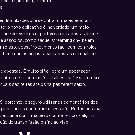
ncia a contribuição extra.
s.
r dificuldades que de outra forma esperariam.
bter o novo aplicativo é, na verdade, um meio
iedade de eventos esportivos para apostar, desde
s e assobios, como saque, streaming on-line em
ém disso, possui roteamento fácil com controles
rmitindo que os perfis façam apostas em qualquer
 apostas. É muito difícil para um apostador
r muitos deles com mais detalhes aqui. Esse grupo
duais são feitas até os naipes terem saído,
, portanto, é seguro utilizar os comentários dos
pagar os lucros conforme necessário. Muitas pessoas
concluir a confirmação da conta, embora alguns
ção de transmissão online ao vivo.