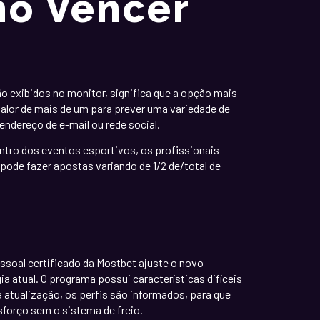
mo Vencer
o exibidos no monitor, significa que a opção mais
alor de mais de um para prever uma variedade de
endereço de e-mail ou rede social.
ntro dos eventos esportivos, os profissionais
pode fazer apostas variando de 1/2 de/total de
ssoal certificado da Mostbet ajuste o novo
ia atual. O programa possui características difíceis
 atualização, os perfis são informados, para que
sforço sem o sistema de freio.