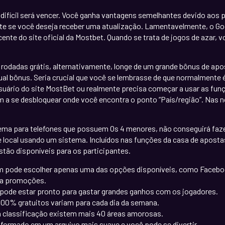
ifícil será vencer.
Você ganha vantagens semelhantes devido aos per
nte se você deseja receber uma atualização. Lamentavelmente, o G
nte do site oficial da Mostbet. Quando se trata de jogos de azar, 
0 rodadas grátis, alternativamente, longe de um grande bônus de ap
ual bônus. Seria crucial que você se lembrasse de que normalmente 
suário do site MostBet ou realmente precisa começar a usar as fun
m a se desbloquear onde você encontra o ponto “País/região”. Nas n
stema para telefones que possuem Os 4 menores, não conseguirá faze
e local usando um sistema. Incluídos nas funções da casa de aposta
estão disponíveis para os participantes.
m pode escolher apenas uma das opções disponíveis, como Faceboo
 a promoções.
 pode estar pronto para gastar grandes ganhos com os jogadores.
100% gratuitos variam para cada dia da semana.
a classificação existem mais 40 áreas amorosas.
sformado em um arquivo mais suave e você pode se divertir.