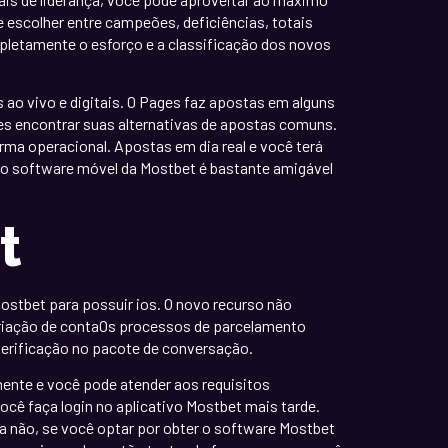
 escolher entre campeões, deficiências, totais
letamente o esforço e a classificação dos novos
ao vivo e digitais. O Pages faz apostas em alguns
ges encontrar suas alternativas de apostas comuns.
rma operacional. Apostas em dia real e você terá
ovo software móvel da Mostbet é bastante amigável
t
ostbet para possuir ios. O novo recurso não
criação de contaOs processos de parcelamento
verificação no pacote de conversação.
mente e você pode atender aos requisitos
ocê faça login no aplicativo Mostbet mais tarde.
a não, se você optar por obter o software Mostbet