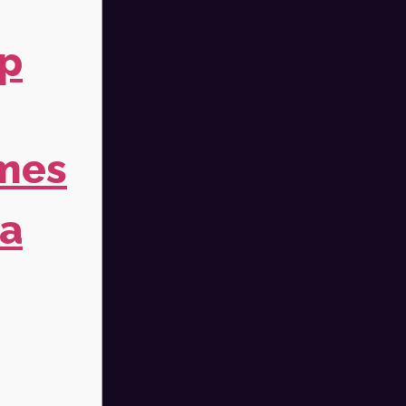
pp
mes
Da