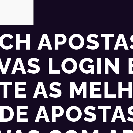
CH APOSTA
VAS LOGIN 
TE AS MEL
DE APOSTA