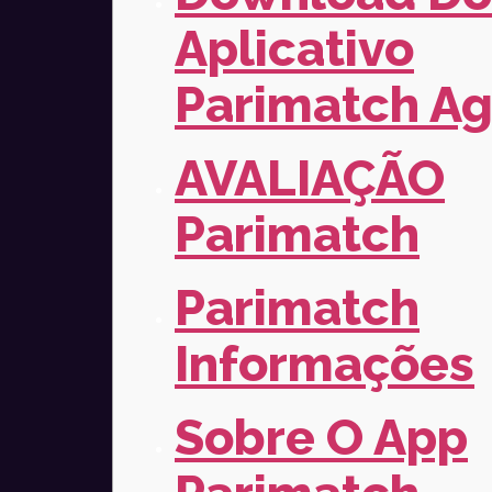
Aplicativo
Parimatch Ag
AVALIAÇÃO
Parimatch
Parimatch
Informações
Sobre O App