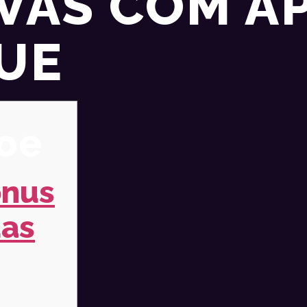
VAS COM A
UE
ое
ônus
das