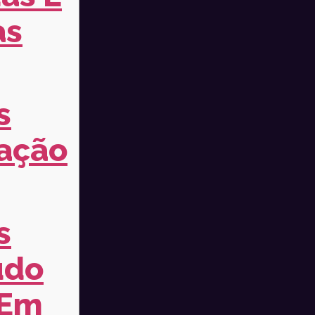
as
s
ação
s
údo
 Em