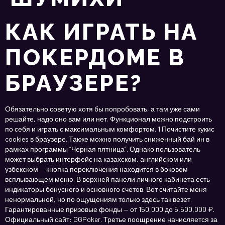
КАК ИГРАТЬ НА
ПОКЕРДОМЕ В
БРАУЗЕРЕ?
Обязательно советую хотя бы попробовать, а там уже сами
решайте, надо оно вам или нет. Функционал можно подстроить
по себя и играть с максимальным комфортом. 1 Почистите кукис
cookies в браузере. Также можно получить сниженный бай ин в
рамках программы “Черная пятница”. Однако пользователь
может выбрать интерфейс на казахском, английском или
узбекском — кнопка переключения находится в боковом
всплывающем меню. В верхней панели личного кабинета есть
индикаторы бонусного и основного счетов. Вот считайте меня
ненормальной, но по ощущениям только здесь так везет.
Гарантированные призовые фонды — от 150,000 до 5,500,000 ₽.
Официальный сайт: GGPoker. Третье поощрение начисляется за