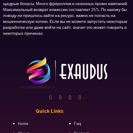
щедрые бонусы. Много фрироллов и сезонных промо кампаний.
Максимальный возврат комиссии составляет 25%. По какому бы
поводу ни пришлось зайти на ресурс, важно не попасть на
мошенническую копию. Если вы не можете запустить некоторые
разработки или даже войти на сайт, значит это может говорить о
некоторых причинах.
Quick Links
Cfgh
Home
Faq