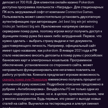
депозит от 700 RUB. Для клиентов онлайн казино Pokerdom
доступна программа лояльности «Награды». Для стационарных
ПК есть загружаемый софт от компании Connective Games.
Пользователь может самостоятельно установить двухэтапную
аутентификацию при авторизации. Jet best big win jet winning
tricks jet 1winbest big win. Приложение напрямую связано с
серверами покер рума, поэтому игроки могут получить доступ к
функциям покер рума без каких либо затруднений. Первое, что
нужно сделать — выбрать страну выдачи и тип документа,
удостоверяющего личность. Например, официальный сайт
имеет одно название, как pokerdom. В январе 2021 года в РФ
стало невозможно вносить депозиты в покер румы с российских
банковских карт и электронных кошельков. Программное
обеспечение, установленное со стороннего сайта, может
неправильно функционировать или негативно повлиять на
работу устройства. Комната предлагает игрокам возможность
скачать покер рум Покердом
ежемесячно получать процент от
уплаченной руму комиссии. Подробное описание предложено в
рубрике «Антиблокировка». Виндфоллы PD не только одни из
самых недорогих на рынке, но и, в целом, привлекательнее, чем
у многих конкурентов. Будь первым, кто узнает о выходе новых
статей на сайте. Выучился на тестировщика и алелуя сменил