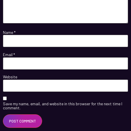
Name
*
Email
*
Website
Save my name, email, and website in this browser for the next time I
comment.