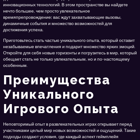
инновационных технологий. В этом пространстве вы найдете
нечто большее, чем просто увлекательное
времяпрепровождение; вас ждут захватывающие вызовы,
динамичные события и множество возможностей для
достижения успеха.
Приготовьтесь стать частью уникального опыта, который оставит
незабываемые впечатления и подарит множество ярких эмоций.
Откройте для себя новые горизонты и погрузитесь в мир, который
обещает стать не только увлекательным, но и по-настоящему
особенным.
Преимущества
Уникального
Игрового Опыта
Неповторимый опыт в развлекательных играх открывает перед
участниками целый мир новых возможностей и ощущений. Такие
подходы создают условия, где каждый аспект геймплейя