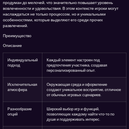
продуман до мелочей, что значительно повышает уровень
вовлеченности и удовольствия. В этом контексте игроки могут
наслаждаться не только процессом, но и уникальными
особенностями, которые выделяют его среди прочих
развлечений.
Преимущество
Описание
Индивидуальный
Каждый элемент настроен под
подход
предпочтения участника, создавая
персонализированный опыт.
Исключительная
Окружающая среда и оформление
атмосфера
создают уникальное восприятие, отличное
от обычных игровых сценариев.
Разнообразие
Широкий выбор игр и функций,
опций
позволяющих каждому найти что-то по
душе и поддерживать интерес.