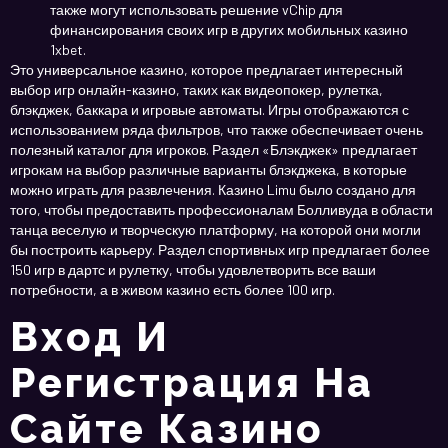
также могут использовать решение vChip для
финансирования своих игр в других мобильных казино
1xbet.
Это универсальное казино, которое предлагает интересный
выбор игр онлайн-казино, таких как видеопокер, рулетка,
блэкджек, баккара и игровые автоматы. Игры отображаются с
использованием ряда фильтров, что также обеспечивает очень
полезный каталог для игроков. Раздел «Блэкджек» предлагает
игрокам на выбор различные варианты блэкджека, в которые
можно играть для развлечения. Казино Limu было создано для
того, чтобы предоставить профессионалам Болливуда в области
танца веселую и творческую платформу, на которой они могли
бы построить карьеру. Раздел спортивных игр предлагает более
150 игр в дартс и рулетку, чтобы удовлетворить все ваши
потребности, а в живом казино есть более 100 игр.
Вход И
Регистрация На
Сайте Казино