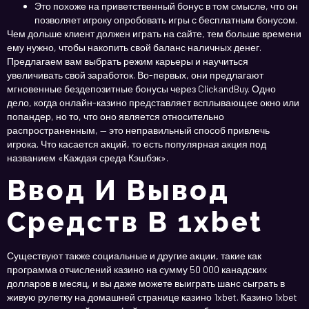
Это похоже на приветственный бонус в том смысле, что он
позволяет игроку опробовать игры с бесплатным бонусом.
Чем дольше клиент должен играть на сайте, тем больше времени
ему нужно, чтобы накопить свой баланс наличных денег.
Предлагаем вам выбрать режим карьеры и научиться
увеличивать свой заработок. Во-первых, они предлагают
мгновенные бездепозитные бонусы через ClickandBuy. Одно
дело, когда онлайн-казино представляет всплывающее окно или
попандер, но то, что оно является относительно
распространенным, — это неправильный способ привлечь
игрока. Что касается акций, то есть популярная акция под
названием «Каждая среда Кэшбэк».
Ввод И Вывод
Средств В 1xbet
Существуют также социальные и другие акции, такие как
программа отчислений казино на сумму 50 000 канадских
долларов в месяц, и вы даже можете выиграть шанс сыграть в
живую рулетку на домашней странице казино 1xbet. Казино 1xbet