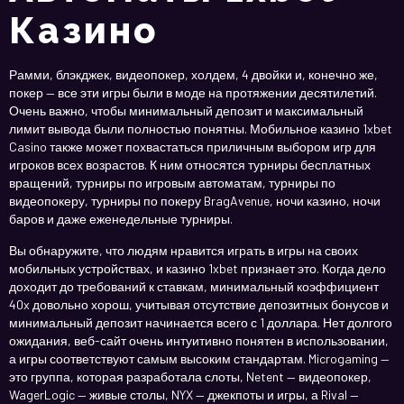
Казино
Рамми, блэкджек, видеопокер, холдем, 4 двойки и, конечно же,
покер — все эти игры были в моде на протяжении десятилетий.
Очень важно, чтобы минимальный депозит и максимальный
лимит вывода были полностью понятны. Мобильное казино 1xbet
Casino также может похвастаться приличным выбором игр для
игроков всех возрастов. К ним относятся турниры бесплатных
вращений, турниры по игровым автоматам, турниры по
видеопокеру, турниры по покеру BragAvenue, ночи казино, ночи
баров и даже еженедельные турниры.
Вы обнаружите, что людям нравится играть в игры на своих
мобильных устройствах, и казино 1xbet признает это. Когда дело
доходит до требований к ставкам, минимальный коэффициент
40x довольно хорош, учитывая отсутствие депозитных бонусов и
минимальный депозит начинается всего с 1 доллара. Нет долгого
ожидания, веб-сайт очень интуитивно понятен в использовании,
а игры соответствуют самым высоким стандартам. Microgaming —
это группа, которая разработала слоты, Netent — видеопокер,
WagerLogic — живые столы, NYX — джекпоты и игры, а Rival —