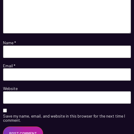
Name
*
Email
*
Website
Save my name, email, and website in this browser for the next time I
comment.