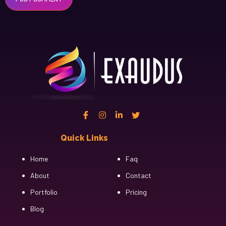
Quick Links
Cfgh
Home
Faq
About
Contact
Portfolio
Pricing
Blog