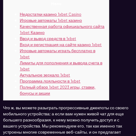
Menu
Недостатки казино 1xbet Casino
Игровые автоматы 1xbet казино
Качественная работа официального сайта
1xbet Казино
Ввод и вывод средств в 1xbet
Вход и регистрация на сайте казино 1xbet
Игровые автоматы играть бесплатно в
1xbet
Лимиты для пополнения и вывода счета в
1xbet
Актуальное зеpкало 1xbet
Программа лояльности в 1xbet
Полный обзор 1xbet 2023 игры, ставки,
бонусы и акции
Что ж, вы можете разыграть прогрессивные джекпоты со своего
мобильного устройства; а если вам нужен живой чат для еще
большего разнообразия, к нему можно получить доступ и с
вашего устройства. Мы рекомендуем его, так как именно так
устроены многие современные веб-сайты, и он предлагает