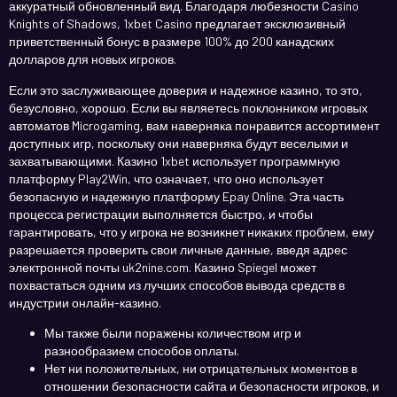
аккуратный обновленный вид. Благодаря любезности Casino
Knights of Shadows, 1xbet Casino предлагает эксклюзивный
приветственный бонус в размере 100% до 200 канадских
долларов для новых игроков.
Если это заслуживающее доверия и надежное казино, то это,
безусловно, хорошо. Если вы являетесь поклонником игровых
автоматов Microgaming, вам наверняка понравится ассортимент
доступных игр, поскольку они наверняка будут веселыми и
захватывающими. Казино 1xbet использует программную
платформу Play2Win, что означает, что оно использует
безопасную и надежную платформу Epay Online. Эта часть
процесса регистрации выполняется быстро, и чтобы
гарантировать, что у игрока не возникнет никаких проблем, ему
разрешается проверить свои личные данные, введя адрес
электронной почты uk2nine.com. Казино Spiegel может
похвастаться одним из лучших способов вывода средств в
индустрии онлайн-казино.
Мы также были поражены количеством игр и
разнообразием способов оплаты.
Нет ни положительных, ни отрицательных моментов в
отношении безопасности сайта и безопасности игроков, и